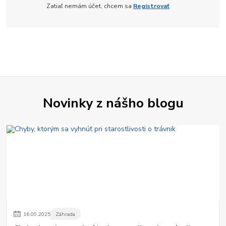
Zatiaľ nemám účet, chcem sa
Registrovať
Novinky z nášho blogu
16
.
09
.
2025
Záhrada