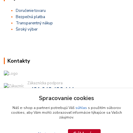
Doručenie tovaru
Bezpečná platba
Transparentný nákup
Široký výber
Kontakty
Zákaznícka podpora
+421 948 436 444
(Po-Pia, 9-16 hod.)
Spracovanie cookies
info@najdielna.sk
Náš e-shop a partneri potrebujú Váš
súhlas
s použitím súborov
cookies, aby Vám mohli zobrazovať informácie týkajúce sa Vašich
záujmov.