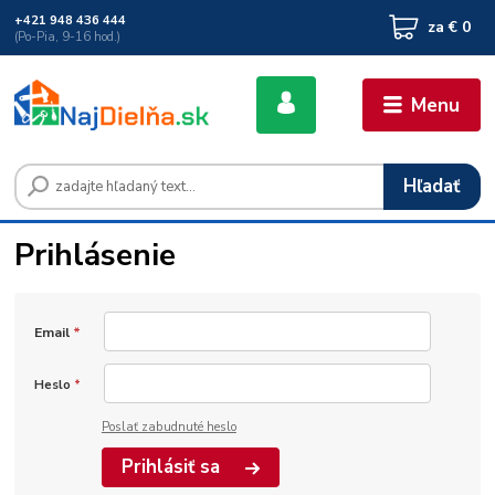
+421 948 436 444
za
€ 0
(Po-Pia, 9-16 hod.)
Menu
Hľadať
Prihlásenie
Email
*
Heslo
*
Poslať zabudnuté heslo
Prihlásiť sa