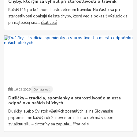
Chyby, ktorým sa vyhnúť pri starostlivosti o trávnik
Každý túži po krásnom, hustozelenom trávniku. No často sa pri
starostlivosti opakujú tie isté chyby, ktoré vedia pokaziť výsledok aj
pri najlepšej sna...
čítať celé
16
.
09
.
2025
Domácnosť
Dušičky – tradícia, spomienky a starostlivosť o miesta
odpočinku našich blízkych
Dušičky, alebo Sviatok všetkých zosnulých, si na Slovensku
pripomíname každý rok 2. novembra. Tento deň má v sebe
zvláštnu silu – cintoríny sa zaplnia...
čítať celé