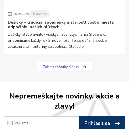
16
.
09
.
2025
Domácnosť
Dušičky – tradícia, spomienky a starostlivosť o miesta
odpočinku našich blízkych
Dušičky, alebo Sviatok všetkých zosnulých, si na Slovensku
pripomíname každý rok 2. novembra. Tento deň má v sebe
zvláštnu silu – cintoríny sa zaplnia...
čítať celé
Zobraziť všetky články
Nepremeškajte novinky, akcie a
zľavy!
Prihlásiť sa