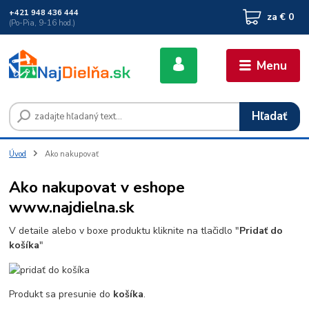
+421 948 436 444
za
€ 0
(Po-Pia, 9-16 hod.)
Menu
Hľadať
Úvod
Ako nakupovať
Ako nakupovat v eshope
www.najdielna.sk
V detaile alebo v boxe produktu kliknite na tlačidlo "
Pridať do
košíka
"
Produkt sa presunie do
košíka
.