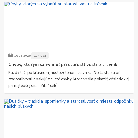
16
.
09
.
2025
Záhrada
Chyby, ktorým sa vyhnúť pri starostlivosti o trávnik
Každý túži po krásnom, hustozelenom trávniku. No často sa pri
starostlivosti opakujú tie isté chyby, ktoré vedia pokaziť výsledok aj
pri najlepšej sna...
čítať celé