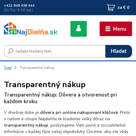
+421 948 436 444
za
€ 0
(Po-Pia, 9-16 hod.)
Menu
Hľadať
Úvod
Transparentný nákup
Transparentný nákup
Transparentný nákup: Dôvera a otvorenosť pri
každom kroku
V dnešnej dobe je
dôvera pri online nakupovaní kľúčová
. Preto
v našom e-shope Najdielňa.sk kladieme veľký dôraz na
transparentný nákup
, poskytujeme Vám jasné a zrozumiteľné
informácie v každej fáze vašej objednávky. Chceme, aby ste vždy