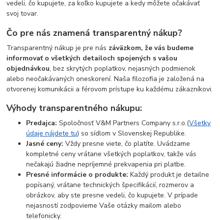
vedeli, čo kupujete, za koľko kupujete a kedy môžete očakávať
svoj tovar.
Čo pre nás znamená transparentný nákup?
Transparentný nákup je pre nás
záväzkom, že vás budeme
informovať o všetkých detailoch spojených s vašou
objednávkou
, bez skrytých poplatkov, nejasných podmienok
alebo neočakávaných oneskorení. Naša filozofia je založená na
otvorenej komunikácii a férovom prístupe ku každému zákazníkovi.
Výhody transparentného nákupu:
Predajca:
Spoločnosť V&M Partners Company s.r.o.(
Všetky
údaje nájdete tu
) so sídlom v Slovenskej Republike.
Jasné ceny:
Vždy presne viete, čo platíte. Uvádzame
kompletné ceny vrátane všetkých poplatkov, takže vás
nečakajú žiadne nepríjemné prekvapenia pri platbe.
Presné informácie o produkte:
Každý produkt je detailne
popísaný, vrátane technických špecifikácií, rozmerov a
obrázkov, aby ste presne vedeli, čo kupujete. V prípade
nejasností zodpovieme Vaše otázky mailom alebo
telefonicky.