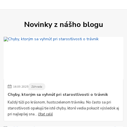
Novinky z nášho blogu
16
.
09
.
2025
Záhrada
Chyby, ktorým sa vyhnúť pri starostlivosti o trávnik
Každý túži po krásnom, hustozelenom trávniku. No často sa pri
starostlivosti opakujú tie isté chyby, ktoré vedia pokaziť výsledok aj
pri najlepšej sna...
čítať celé