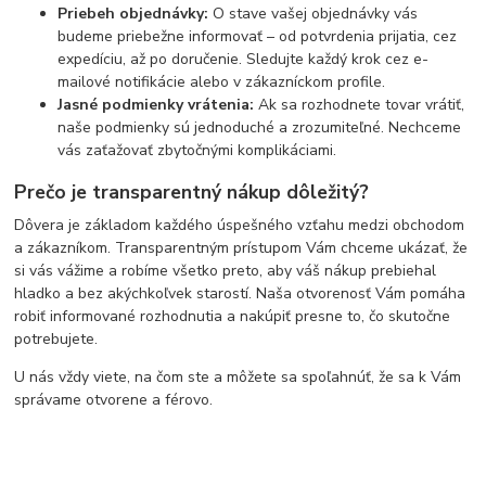
Priebeh objednávky:
O stave vašej objednávky vás
budeme priebežne informovať – od potvrdenia prijatia, cez
expedíciu, až po doručenie. Sledujte každý krok cez e-
mailové notifikácie alebo v zákazníckom profile.
Jasné podmienky vrátenia:
Ak sa rozhodnete tovar vrátiť,
naše podmienky sú jednoduché a zrozumiteľné. Nechceme
vás zaťažovať zbytočnými komplikáciami.
Prečo je transparentný nákup dôležitý?
Dôvera je základom každého úspešného vzťahu medzi obchodom
a zákazníkom. Transparentným prístupom Vám chceme ukázať, že
si vás vážime a robíme všetko preto, aby váš nákup prebiehal
hladko a bez akýchkoľvek starostí. Naša otvorenosť Vám pomáha
robiť informované rozhodnutia a nakúpiť presne to, čo skutočne
potrebujete.
U nás vždy viete, na čom ste a môžete sa spoľahnúť, že sa k Vám
správame otvorene a férovo.