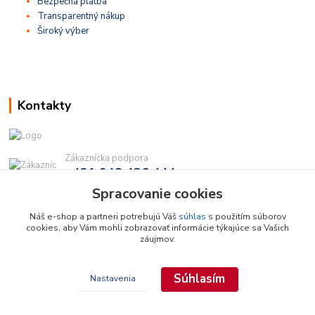
Bezpečná platba
Transparentný nákup
Široký výber
Kontakty
Zákaznícka podpora
+421 948 436 444
(Po-Pia, 9-16 hod.)
Spracovanie cookies
info@najdielna.sk
Náš e-shop a partneri potrebujú Váš
súhlas
s použitím súborov
cookies, aby Vám mohli zobrazovať informácie týkajúce sa Vašich
záujmov.
Súhlasím
Nastavenia