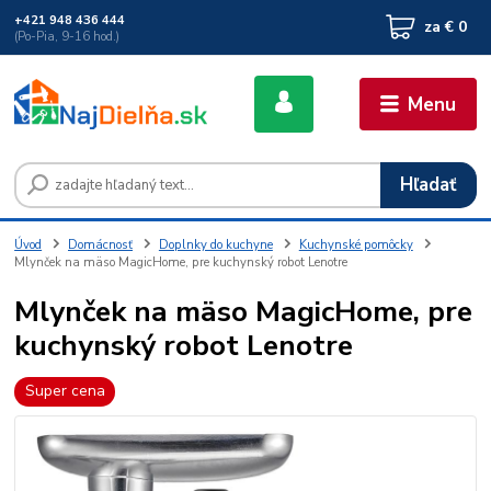
+421 948 436 444
za
€ 0
(Po-Pia, 9-16 hod.)
Menu
Hľadať
Úvod
Domácnosť
Doplnky do kuchyne
Kuchynské pomôcky
Mlynček na mäso MagicHome, pre kuchynský robot Lenotre
Mlynček na mäso MagicHome, pre
kuchynský robot Lenotre
Super cena