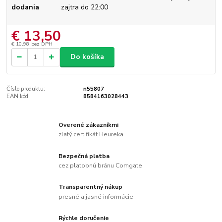
dodania
zajtra do 22:00
€ 13,50
€ 10,98
bez DPH
Do košíka
Číslo produktu:
n55807
EAN kód:
8584163028443
Overené zákazníkmi
zlatý certifikát Heureka
Bezpečná platba
cez platobnú bránu Comgate
Transparentný nákup
presné a jasné informácie
Rýchle doručenie