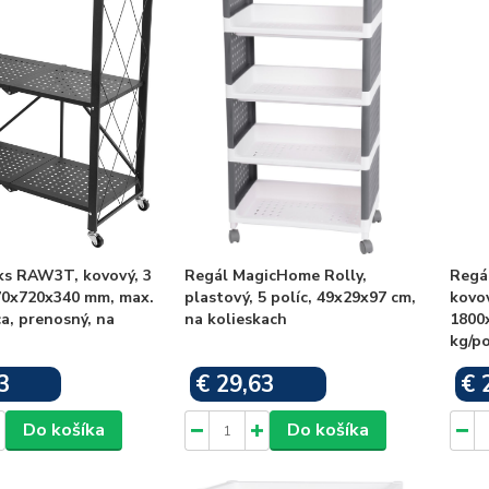
ks RAW3T, kovový, 3
Regál MagicHome Rolly,
Regá
870x720x340 mm, max.
plastový, 5 políc, 49x29x97 cm,
kovov
ca, prenosný, na
na kolieskach
1800
kg/po
3
€ 29,63
€ 
Skladom
Skladom
Do košíka
Do košíka