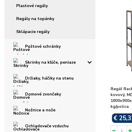
Plastové regály
Regály na topánky
Sklápacie regály
Poštové schránky
Skrinky na kľúče, peniaze
Držiaky, háčiky na stenu
Regál Rac
Domové zvončeky
kovový, MD
1800x900x
kg/polica
Nožnice a nože
€ 25,3
Ochladovače vzduchu