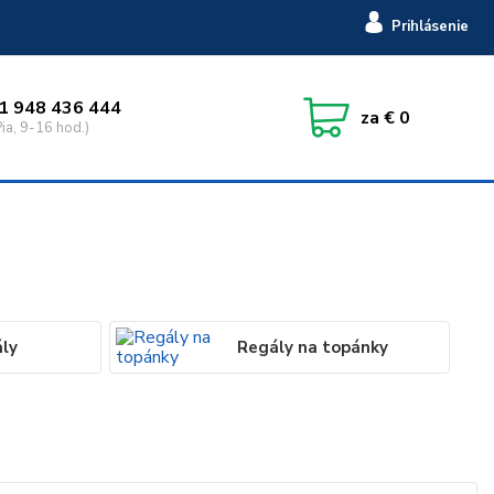
Prihlásenie
1 948 436 444
za
€ 0
ia, 9-16 hod.)
ály
Regály na topánky