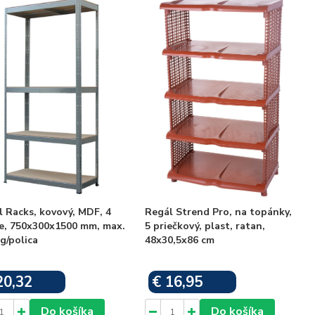
 Racks, kovový, MDF, 4
Regál Strend Pro, na topánky,
ce, 750x300x1500 mm, max.
5 priečkový, plast, ratan,
g/polica
48x30,5x86 cm
20,32
€ 16,95
Skladom
Skladom
Do košíka
Do košíka