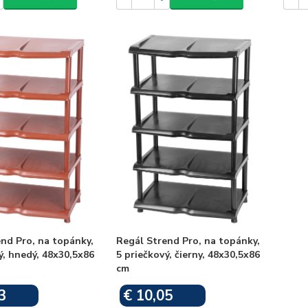
nd Pro, na topánky,
Regál Strend Pro, na topánky,
ý, hnedý, 48x30,5x86
5 priečkový, čierny, 48x30,5x86
cm
3
€ 10,05
Skladom
Skladom