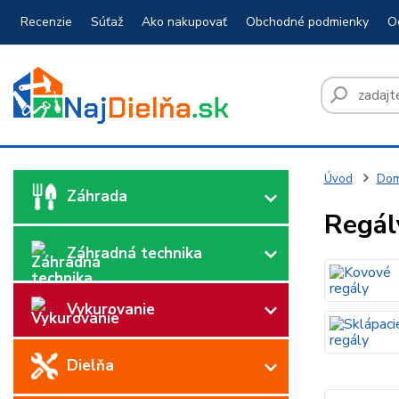
Recenzie
Súťaž
Ako nakupovať
Obchodné podmienky
O
Úvod
Dom
Záhrada
Regál
Záhradná technika
Vykurovanie
Dielňa