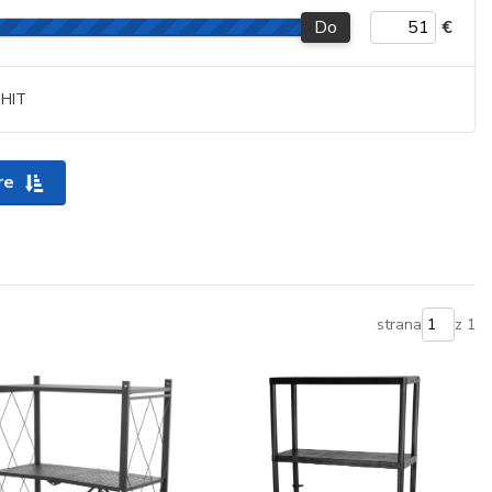
Do
€
HIT
re
strana
z 1