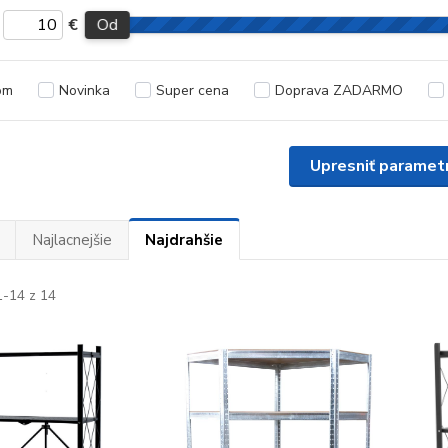
€
Od
om
Novinka
Super cena
Doprava ZADARMO
Upresniť paramet
Najlacnejšie
Najdrahšie
-14 z 14