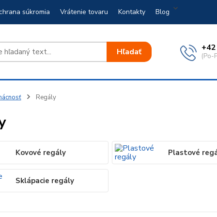
chrana súkromia
Vrátenie tovaru
Kontakty
Blog
+42
Hľadať
(Po-P
ácnosť
Regály
y
Kovové regály
Plastové reg
Sklápacie regály