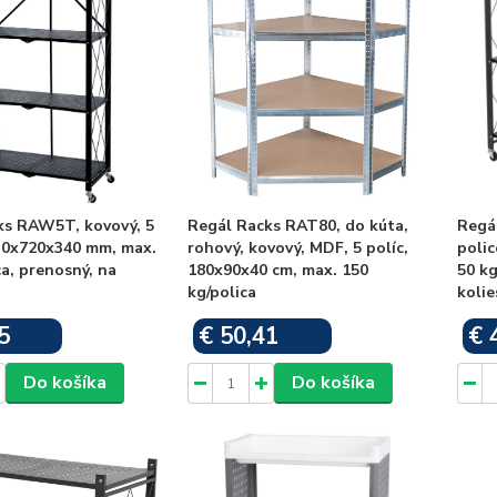
ks RAW5T, kovový, 5
Regál Racks RAT80, do kúta,
Regá
630x720x340 mm, max.
rohový, kovový, MDF, 5 políc,
poli
ca, prenosný, na
180x90x40 cm, max. 150
50 kg
kg/polica
koli
5
€ 50,41
€ 
Skladom
Skladom
Do košíka
Do košíka