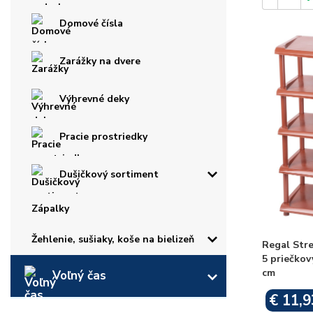
Domové čísla
Zarážky na dvere
Výhrevné deky
Pracie prostriedky
Dušičkový sortiment
Zápalky
Žehlenie, sušiaky, koše na bielizeň
Regal Stre
5 priečkov
cm
Voľný čas
€ 11,9