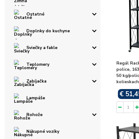
Ostatné
Doplnky do kuchyne
Sviečky a fakle
Regál Rac
Teplomery
police, 1
50 kg/poli
Zabíjačka
kolieskach
€ 51,4
Lampáše
Rohože
Nákupné vozíky