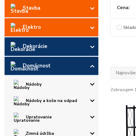
Cena:
Stavba
Elektro
Sklad
Dekorácie
Domácnosť
Najnovšie
Nádoby
Zobrazujem 1
Nádoby a koše na odpad
Upratovanie
Zimná údržba