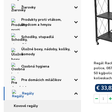
Žiarovky
Produkty proti vtákom,
škodcom a hmyzu
Schodíky, stupadlá
Úložné boxy, nádoby, košíky,
komody
Regál Rac
Osobná hygiena
police, 0
50 kg/poli
kolieskach
Pre domácich miláčikov
€ 33,8
Regály
Kovové regály