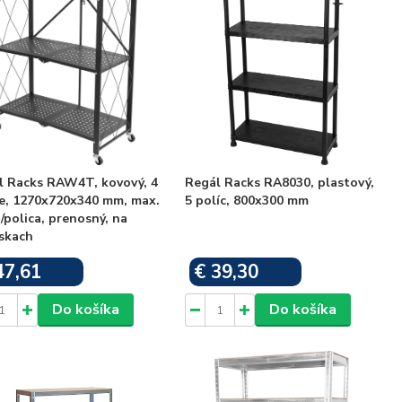
l Racks RAW4T, kovový, 4
Regál Racks RA8030, plastový,
ce, 1270x720x340 mm, max.
5 políc, 800x300 mm
/polica, prenosný, na
eskach
47,61
€ 39,30
Skladom
Skladom
Do košíka
Do košíka