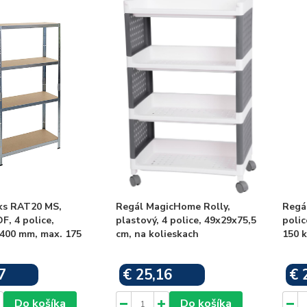
ks RAT20 MS,
Regál MagicHome Rolly,
Regál
F, 4 police,
plastový, 4 police, 49x29x75,5
poli
400 mm, max. 175
cm, na kolieskach
150 k
7
€ 25,16
€ 
Skladom
Skladom
Do košíka
Do košíka