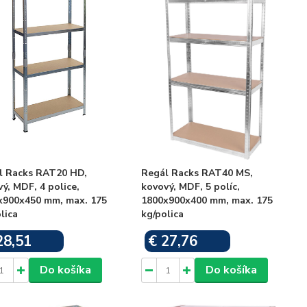
l Racks RAT20 HD,
Regál Racks RAT40 MS,
ý, MDF, 4 police,
kovový, MDF, 5 políc,
x900x450 mm, max. 175
1800x900x400 mm, max. 175
lica
kg/polica
28,51
€ 27,76
Skladom
Skladom
Do košíka
Do košíka