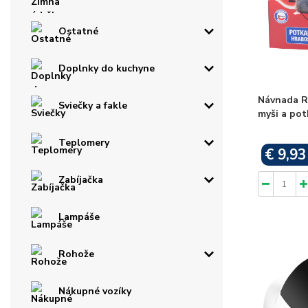
Ostatné
Doplnky do kuchyne
Návnada R
Sviečky a fakle
myši a pot
Teplomery
€ 9,93
Zabíjačka
Lampáše
Rohože
Nákupné vozíky