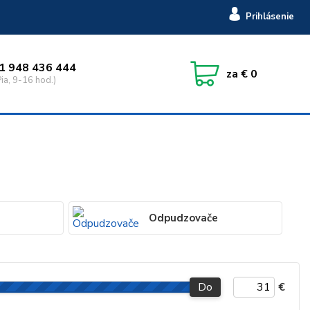
Prihlásenie
1 948 436 444
za
€ 0
ia, 9-16 hod.)
Odpudzovače
Do
€