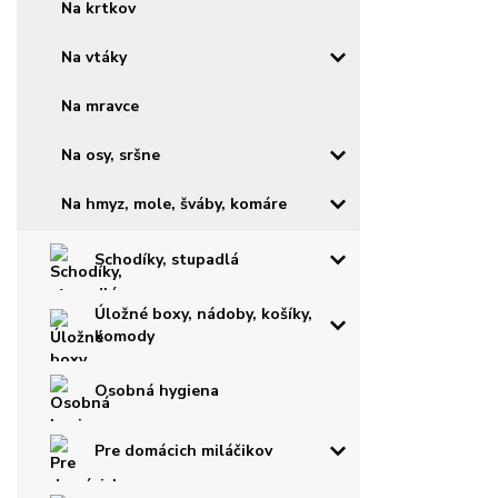
Na krtkov
Na vtáky
Na mravce
Na osy, sršne
Na hmyz, mole, šváby, komáre
Schodíky, stupadlá
Úložné boxy, nádoby, košíky,
komody
Osobná hygiena
Pre domácich miláčikov