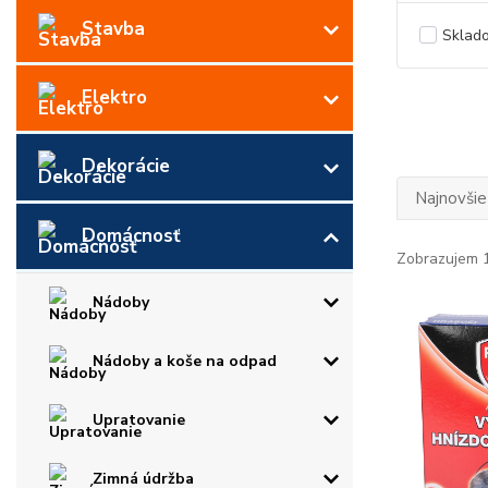
Stavba
Sklad
Elektro
Dekorácie
Najnovšie
Domácnosť
Zobrazujem 1
Nádoby
Nádoby a koše na odpad
Upratovanie
Zimná údržba