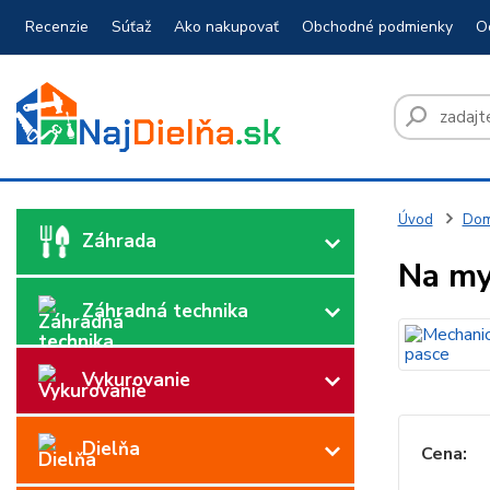
Recenzie
Súťaž
Ako nakupovať
Obchodné podmienky
O
Úvod
Dom
Záhrada
Na my
Záhradná technika
Vykurovanie
Dielňa
Cena: