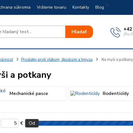
chrana súkromia
Vrátenie tovaru
Kontakty
Blog
+42
Hľadať
(Po-P
ácnosť
Produkty proti vtákom, škodcom a hmyzu
Na myši a potkany
ši a potkany
Mechanické pasce
Rodenticídy
€
Od