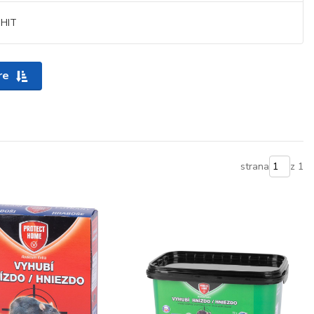
HIT
re
strana
z 1