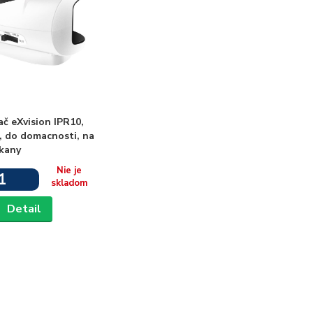
č eXvision IPR10,
, do domacnosti, na
tkany
Nie je
1
skladom
Detail