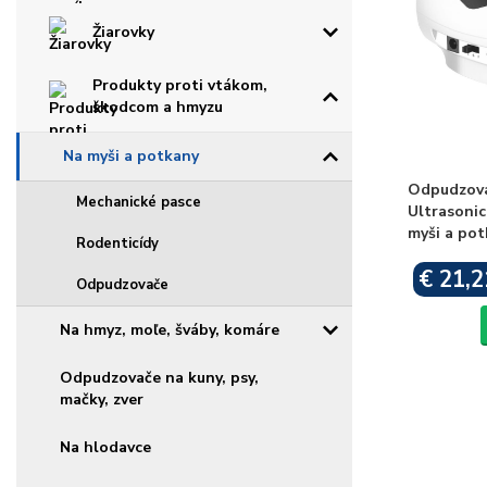
Žiarovky
Produkty proti vtákom,
škodcom a hmyzu
Na myši a potkany
Odpudzova
Mechanické pasce
Ultrasonic
myši a po
Rodenticídy
€ 21,2
Odpudzovače
Na hmyz, moľe, šváby, komáre
Odpudzovače na kuny, psy,
mačky, zver
Na hlodavce