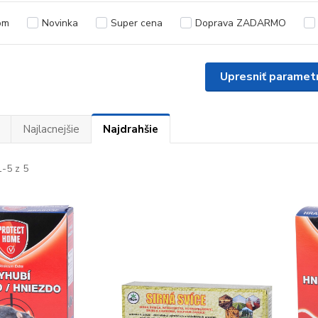
om
Novinka
Super cena
Doprava ZADARMO
Upresniť paramet
Najlacnejšie
Najdrahšie
-5 z 5