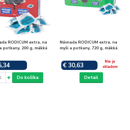
ada RODICUM extra, na
Návnada RODICUM extra, na
a potkany, 200 g, mäkká
myši a potkany, 720 g, mäkká
Nie je
5,34
€ 30,63
Skladom
skladom
Do košíka
Detail