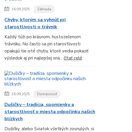
16.09.2025
Záhrada
Chyby, ktorým sa vyhnúť pri
starostlivosti o trávnik
Každý túži po krásnom, hustozelenom
trávniku. No často sa pri starostlivosti
opakujú tie isté chyby, ktoré vedia pokaziť
výsledok aj pri najlepšej sna...
čítať celé
16.09.2025
Domácnosť
Dušičky – tradícia, spomienky a
starostlivosť o miesta odpočinku našich
blízkych
Dušičky, alebo Sviatok všetkých zosnulých, si