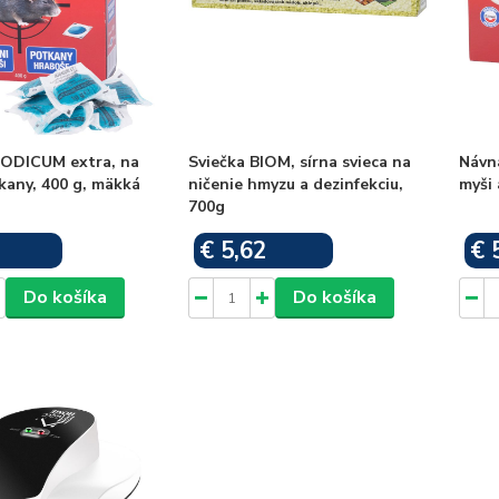
ODICUM extra, na
Sviečka BIOM, sírna svieca na
Návn
kany, 400 g, mäkká
ničenie hmyzu a dezinfekciu,
myši 
700g
€ 5,62
€ 
Skladom
Skladom
Do košíka
Do košíka