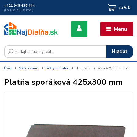
+421 948 436 444
za
€ 0
(Po-Pia, 9-16 hod.)
Menu
Hľadať
Úvod
Vykurovanie
Rošty a platne
Platňa sporáková 425x300 mm
Platňa sporáková 425x300 mm