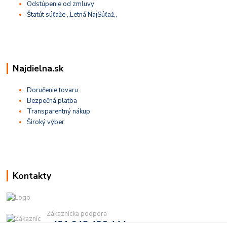
Odstúpenie od zmluvy
Štatút súťaže ,,Letná NajSúťaž,,
Najdielna.sk
Doručenie tovaru
Bezpečná platba
Transparentný nákup
Široký výber
Kontakty
Zákaznícka podpora
+421 948 436 444