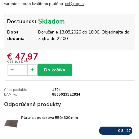
varenie s touto kvalitnou platňou.
celý popis
Skladom
Dostupnosť:
Doba
Doručenie 13.08.2026 do 18:00. Objednajte do
dodania
zajtra do 22:00
€ 47,97
€ 39
bez DPH
Do košíka
Číslo produktu:
1704
EAN kód:
8585023322824
Odporúčané produkty
Platna sporakova 550x320 mm
Skladom
€ 84,27