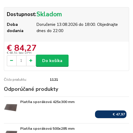
Skladom
Dostupnosť:
Doba
Doručenie 13.08.2026 do 18:00. Objednajte
dodania
dnes do 22:00
€ 84,27
€ 68,51
bez DPH
Do košíka
Číslo produktu:
1121
Odporúčané produkty
Platňa sporáková 425x300 mm
Skladom
€ 47,97
Platňa sporáková 500x285 mm
Skladom