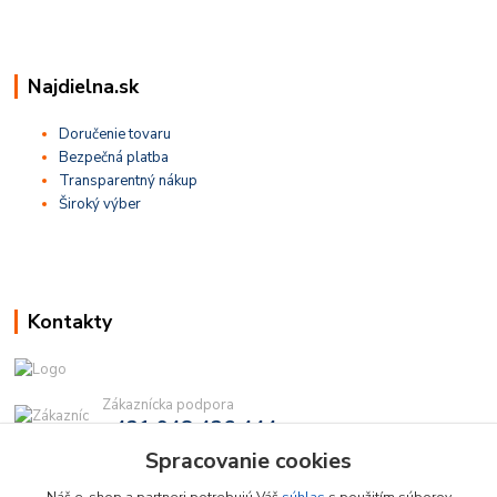
Najdielna.sk
Doručenie tovaru
Bezpečná platba
Transparentný nákup
Široký výber
Kontakty
Zákaznícka podpora
+421 948 436 444
(Po-Pia, 9-16 hod.)
Spracovanie cookies
info@najdielna.sk