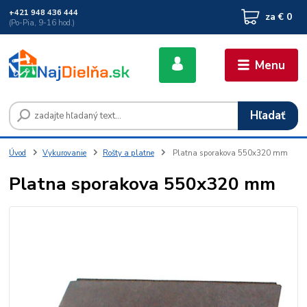
+421 948 436 444
za
€ 0
(Po-Pia, 9-16 hod.)
Menu
Hľadať
Úvod
Vykurovanie
Rošty a platne
Platna sporakova 550x320 mm
Platna sporakova 550x320 mm