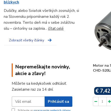
blízkych
Dušičky, alebo Sviatok všetkých zosnulých, si
na Slovensku pripomíname každý rok 2.
novembra. Tento deň má v sebe zvláštnu
silu – cintoríny sa zaplnia...
čítať celé
Zobraziť všetky články
Motor na 
Nepremeškajte novinky,
CHD-S20Li
akcie a zľavy!
Môžete sa kedykoľvek odhlásiť.
Zasielame raz za 14 dní.
€ 7,42
Prihlásiť sa
Súhlasím so
spracovaním osobných údajov