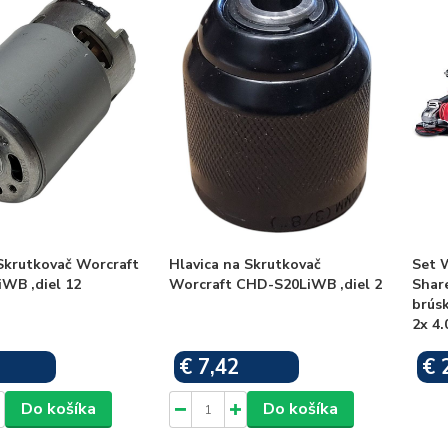
Skrutkovač Worcraft
Hlavica na Skrutkovač
Set 
WB ,diel 12
Worcraft CHD-S20LiWB ,diel 2
Share
brúsk
2x 4.
€ 7,42
€ 
Skladom
Skladom
Do košíka
Do košíka