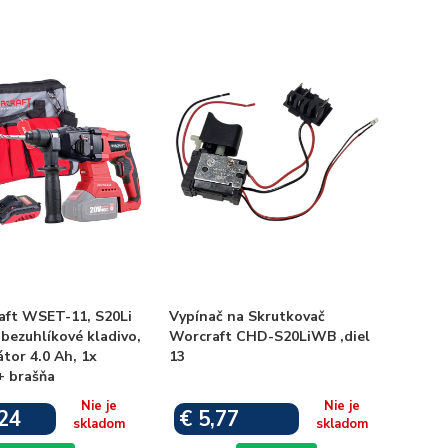
aft WSET-11, S20Li
Vypínač na Skrutkovač
bezuhlíkové kladivo,
Worcraft CHD-S20LiWB ,diel
tor 4.0 Ah, 1x
13
+ brašňa
Nie je
Nie je
24
€ 5,77
skladom
skladom