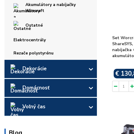
Akumulátory a nabíjačky
Worcraft
Ostatné
Set Worcr
Elektrocentrály
ShareSYS, 
nabíjačka 
Rezače polystyrénu
akumuláto
Dekorácie
€ 130,
Domácnosť
Voľný čas
Blog