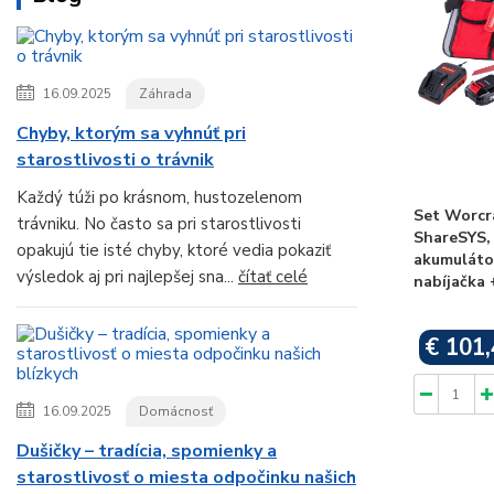
16.09.2025
Záhrada
Chyby, ktorým sa vyhnúť pri
starostlivosti o trávnik
Každý túži po krásnom, hustozelenom
Set Worcr
trávniku. No často sa pri starostlivosti
ShareSYS, 
opakujú tie isté chyby, ktoré vedia pokaziť
akumulátor
výsledok aj pri najlepšej sna...
čítať celé
nabíjačka 
€ 101,
16.09.2025
Domácnosť
Dušičky – tradícia, spomienky a
starostlivosť o miesta odpočinku našich