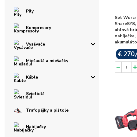
Píly
Set Worcr
ShareSYS, 
Kompresory
uhlová brú
nabíjačka,
akumuláto
Vysávače
€ 270,
Miešadlá a miešačky
Káble
Svietidlá
Trafopájky a pištole
Nabíjačky