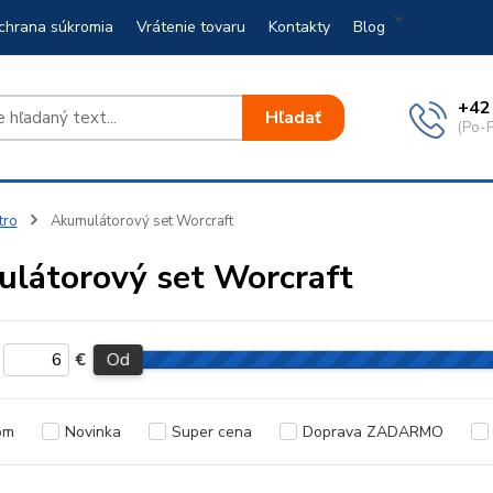
chrana súkromia
Vrátenie tovaru
Kontakty
Blog
+42
Hľadať
(Po-P
tro
Akumulátorový set Worcraft
látorový set Worcraft
€
Od
om
Novinka
Super cena
Doprava ZADARMO