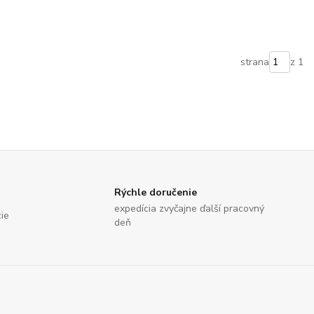
strana
z 1
Rýchle doručenie
expedícia zvyčajne ďalší pracovný
cie
deň