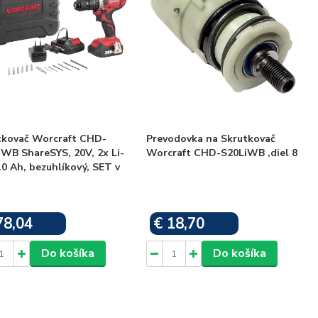
tkovač Worcraft CHD-
Prevodovka na Skrutkovač
iWB ShareSYS, 20V, 2x Li-
Worcraft CHD-S20LiWB ,diel 8
.0 Ah, bezuhlíkový, SET v
78,04
€ 18,70
Skladom
Skladom
Do košíka
Do košíka