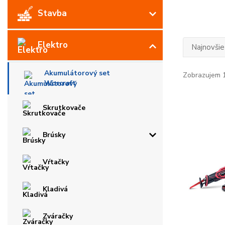
Stavba
Elektro
Najnovšie
Akumulátorový set
Zobrazujem 1
Worcraft
Skrutkovače
Brúsky
Vŕtačky
Kladivá
Zváračky