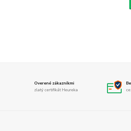
Overené zákazníkmi
Be
zlatý certifikát Heureka
ce