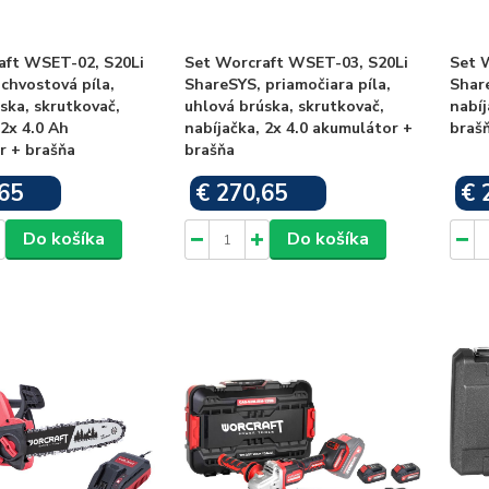
aft WSET-02, S20Li
Set Worcraft WSET-03, S20Li
Set 
chvostová píla,
ShareSYS, priamočiara píla,
Share
ska, skrutkovač,
uhlová brúska, skrutkovač,
nabíj
 2x 4.0 Ah
nabíjačka, 2x 4.0 akumulátor +
braš
r + brašňa
brašňa
65
€ 270,65
€ 
Skladom
Skladom
Do košíka
Do košíka