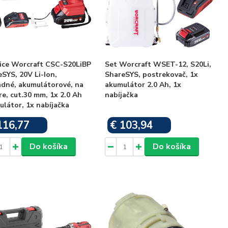
ice Worcraft CSC-S20LiBP
Set Worcraft WSET-12, S20Li,
SYS, 20V Li-Ion,
ShareSYS, postrekovač, 1x
adné, akumulátorové, na
akumulátor 2.0 Ah, 1x
e, cut.30 mm, 1x 2.0 Ah
nabíjačka
látor, 1x nabíjačka
116,77
€ 103,94
Skladom
Skladom
Do košíka
Do košíka