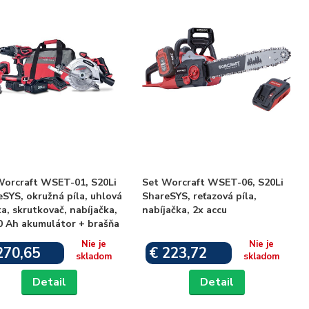
Worcraft WSET-01, S20Li
Set Worcraft WSET-06, S20Li
SYS, okružná píla, uhlová
ShareSYS, reťazová píla,
a, skrutkovač, nabíjačka,
nabíjačka, 2x accu
0 Ah akumulátor + brašňa
Nie je
Nie je
270,65
€ 223,72
skladom
skladom
Detail
Detail