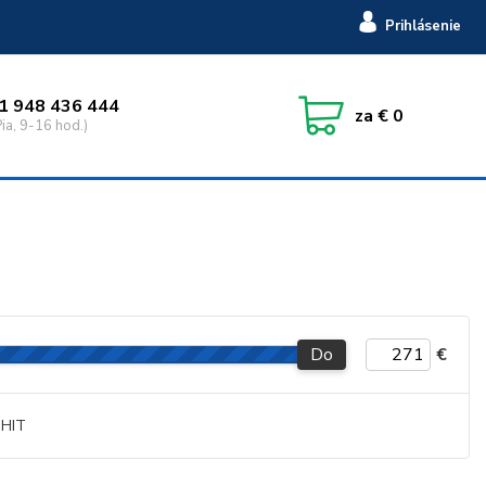
Prihlásenie
1 948 436 444
za
€ 0
ia, 9-16 hod.)
Do
€
HIT