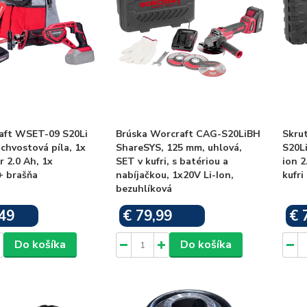
aft WSET-09 S20Li
Brúska Worcraft CAG-S20LiBH
Skru
chvostová píla, 1x
ShareSYS, 125 mm, uhlová,
S20L
 2.0 Ah, 1x
SET v kufri, s batériou a
ion 2
+ brašňa
nabíjačkou, 1x20V Li-Ion,
kufri
bezuhlíková
49
€ 79,99
€ 
Skladom
Skladom
Do košíka
Do košíka