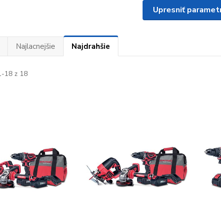
Upresniť paramet
Najlacnejšie
Najdrahšie
-18 z 18