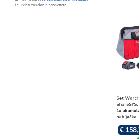
za účelom zasielania newslettera.
Set Worcr
ShareSYS, 
1x akumulá
nabíjačka 
€ 158,