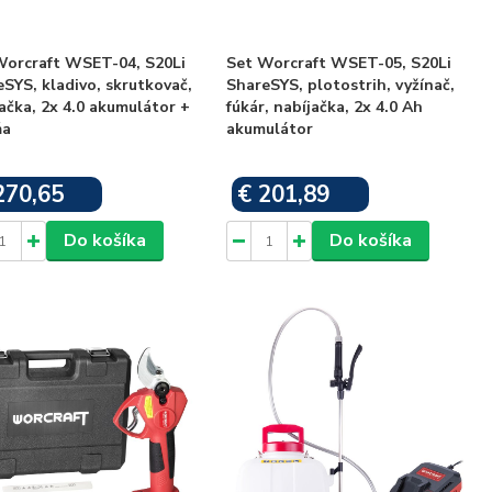
Worcraft WSET-04, S20Li
Set Worcraft WSET-05, S20Li
SYS, kladivo, skrutkovač,
ShareSYS, plotostrih, vyžínač,
ačka, 2x 4.0 akumulátor +
fúkár, nabíjačka, 2x 4.0 Ah
ňa
akumulátor
270,65
€ 201,89
Skladom
Skladom
Do košíka
Do košíka