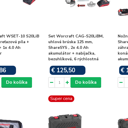
aft WSET-10 S20LiB
Set Worcraft CAG-S20LiBM,
Nožn
reťazová píla +
uhlová brúska 125 mm,
Share
+ 1x 4.0 Ah
ShareSYS , 2x 4.0 Ah
záhr
r
akumulátor + nabíjačka,
konár
bezuhlíková, 6 rýchlostná
akumu
86
€ 125,50
€ 
Skladom
Skladom
Do košíka
Do košíka
Super cena