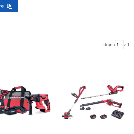
re
strana
z 1