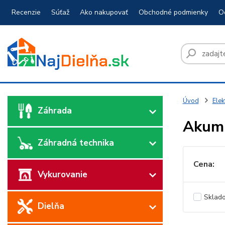
Recenzie
Súťaž
Ako nakupovať
Obchodné podmienky
O
Úvod
Elek
Záhrada
Akumu
Záhradná technika
Cena:
Vykurovanie
Sklad
Dielňa