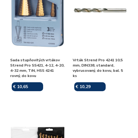
Sada stupňovitých vrtákov
Vrták Strend Pro 4241 10,5
Strend Pro SS421, 4-12, 4-20,
mm, DIN338, standard,
4-32 mm, TiN, HSS 4241
vybrusovaný, do kovu, bal. 5
rovný, do kovu
ks
€ 10,65
€ 10,29
Skladom
Skladom