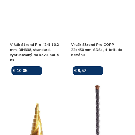
Vrták Strend Pro 4241 10,2
Vrták Strend Pro COPP
mm, DIN338, standard,
22x450 mm, SDS+, 4-brit, do
vybrusovaný, do kovu, bal. 5
betónu
ks
€ 10,05
€ 9,57
Skladom
Skladom