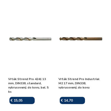
Vrták Strend Pro 4241 13
Vrták Strend Pro Industrial
mm, DIN338, standard,
M2 17 mm, DIN338,
vybrusovaný, do kovu, bal. 5
vybrusovaný, do kovu
ks
€ 15,05
€ 14,70
Skladom
Skladom