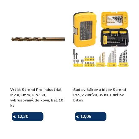
Vrták Strend Pro Industrial
Sada vrtákov a bitov Strend
M2 6,1 mm, DIN338,
Pro, v kufríku, 35 ks + držiak
vybrusovaný, do kovu, bal. 10
bitov
ks
€ 12,30
€ 12,05
Skladom
Skladom