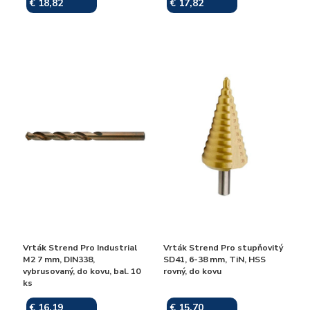
€ 18,82
€ 17,82
Skladom
Skladom
Vrták Strend Pro Industrial
Vrták Strend Pro stupňovitý
M2 7 mm, DIN338,
SD41, 6-38 mm, TiN, HSS
vybrusovaný, do kovu, bal. 10
rovný, do kovu
ks
€ 16,19
€ 15,70
Skladom
Skladom