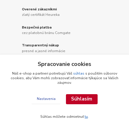
Overené zákazníkmi
zlatý certifikát Heureka
Bezpečná platba
cez platobnú bránu Comgate
Transparentný nákup
presné a jasné informácie
Spracovanie cookies
Rýchle doručenie
expedícia zvyčajne ďalší pracovný deň
Náš e-shop a partneri potrebujú Váš
súhlas
s použitím súborov
cookies, aby Vám mohli zobrazovať informácie týkajúce sa Vašich
záujmov.
Novinky z nášho blogu
Súhlasím
Nastavenia
Súhlas môžete odmietnuť
tu
.