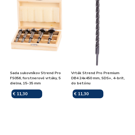
Sada sukovníkov Strend Pro
Vrták Strend Pro Premium
FS056, forstnerové vrtáky, 5
DB4 24x450 mm, SDS+, 4-brit,
dielna, 15-35 mm
do betónu
€ 11,30
€ 11,30
Skladom
Skladom