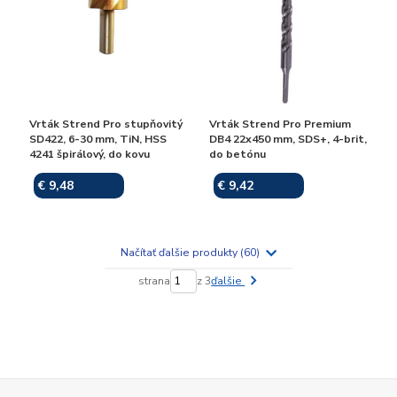
Vrták Strend Pro stupňovitý
Vrták Strend Pro Premium
SD422, 6-30 mm, TiN, HSS
DB4 22x450 mm, SDS+, 4-brit,
4241 špirálový, do kovu
do betónu
€ 9,48
€ 9,42
Skladom
Skladom
Načítať ďalšie produkty (60)
strana
z 3
ďalšie