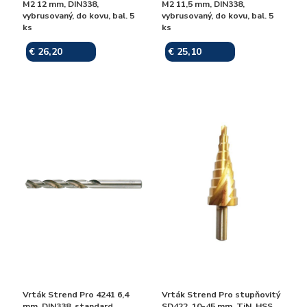
M2 12 mm, DIN338,
M2 11,5 mm, DIN338,
vybrusovaný, do kovu, bal. 5
vybrusovaný, do kovu, bal. 5
ks
ks
€ 26,20
€ 25,10
Skladom
Skladom
Vrták Strend Pro 4241 6,4
Vrták Strend Pro stupňovitý
mm, DIN338, standard,
SD422, 10-45 mm, TiN, HSS