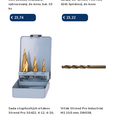
vybrusovaný, do kovu, bal. 10
4241 špirálový, do kovu
ks
€ 23,74
€ 23,22
Skladom
Skladom
Sada stupňovitých vrtákov
Vrták Strend Pro Industrial
Strend Pro SS422, 4-12, 4-20,
M2 10,5 mm, DIN338,