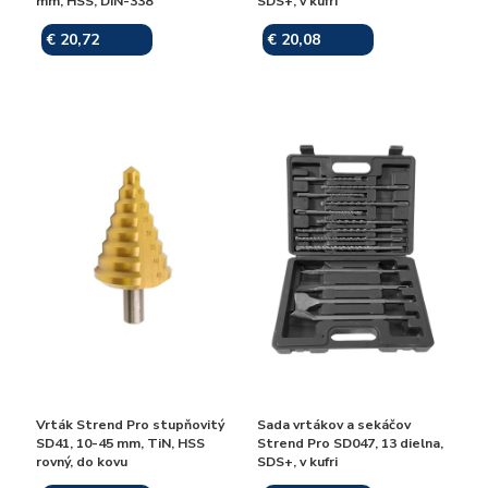
mm, HSS, DIN-338
SDS+, v kufri
€ 20,72
€ 20,08
Skladom
Skladom
Vrták Strend Pro stupňovitý
Sada vrtákov a sekáčov
SD41, 10-45 mm, TiN, HSS
Strend Pro SD047, 13 dielna,
rovný, do kovu
SDS+, v kufri