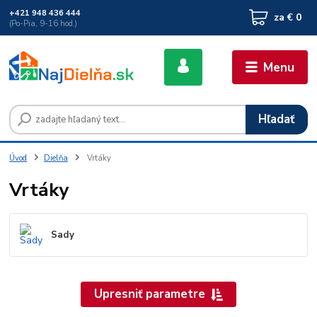
+421 948 436 444
za
€ 0
(Po-Pia, 9-16 hod.)
Menu
Hľadať
Úvod
Dielňa
Vrtáky
Vrtáky
Sady
Upresniť parametre