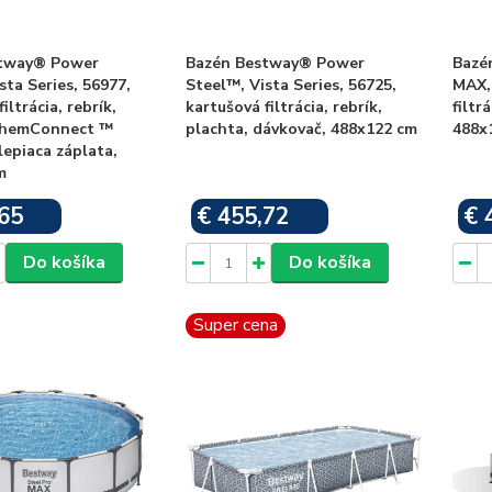
tway® Power
Bazén Bestway® Power
Bazé
sta Series, 56977,
Steel™, Vista Series, 56725,
MAX,
iltrácia, rebrík,
kartušová filtrácia, rebrík,
filtr
ChemConnect ™
plachta, dávkovač, 488x122 cm
488x
lepiaca záplata,
m
65
€ 455,72
€ 
Skladom
Skladom
Do košíka
Do košíka
Super cena