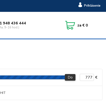
Prihlásenie
1 948 436 444
za
€ 0
ia, 9-16 hod.)
Do
€
HIT