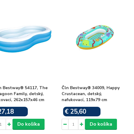
n Bestway® 54117, The
Čln Bestway® 34009, Happy
agoon Family, detský,
Crustacean, detský,
kovací, 262x157x46 cm
nafukovací, 119x79 cm
27,18
€ 25,60
Skladom
Skladom
Do košíka
Do košíka