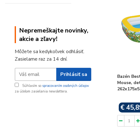
Nepremeškajte novinky,
akcie a zľavy!
Môžete sa kedykoľvek odhlásiť.
Zasielame raz za 14 dní.
Prihlásiť sa
Bazén Bes
Mouse, det
Súhlasím so
spracovaním osobných údajov
262x175x5
za účelom zasielania newslettera.
€ 45,8