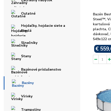
Záhradný nábytok
Ostatné
Bazén Bes
Steel™, Vi
kartušová f
Hojdačky, hojdacie siete a
plachta, 
kreslá
dávkovač, 
549x122 c
Slnečníky
€ 559,
Stany
Bazénové príslušenstvo
Bazény
Vírivky
Trampolíny