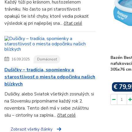
Každý túži po krásnom, hustozelenom
trávniku. No často sa pri starostlivosti
opakujú tie isté chyby, ktoré vedia pokaziť
výsledok aj pri najlepšej sna...
čítať celé
Bazén Bes
16.09.2025
Domácnosť
nafukovací,
305x76 cm
Dušičky – tradícia, spomienky a
starostlivosť o miesta odpočinku našich
blízkych
€ 79,9
Dušičky, alebo Sviatok všetkých zosnulých, si
na Slovensku pripomíname každý rok 2.
novembra. Tento deň má v sebe zvláštnu
silu – cintoríny sa zaplnia...
čítať celé
Zobraziť všetky články