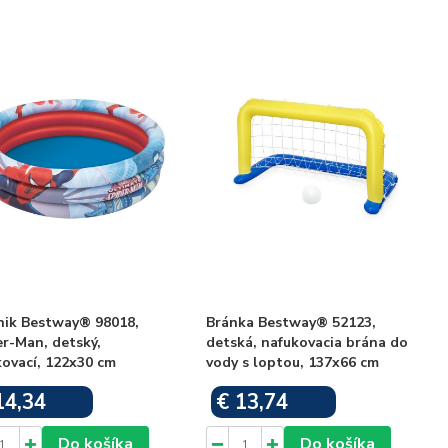
nik Bestway® 98018,
Bránka Bestway® 52123,
r-Man, detský,
detská, nafukovacia brána do
ovací, 122x30 cm
vody s loptou, 137x66 cm
14,34
€ 13,74
Skladom
Skladom
Do košíka
Do košíka