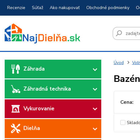
Recenzie
Súťaž
Ako nakupovať
Obchodné podmienky
O
Úvod
Voľn
Záhrada
Bazén
Záhradná technika
Cena:
Vykurovanie
Sklad
Dielňa