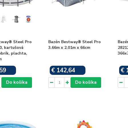
tway® Steel Pro
Bazén Bestway® Steel Pro
Bazé
0, kartušová
3.66m x 2.01m x 66cm
28212
rebrík, plachta,
366x
m
59
€ 142,64
€ 
Skladom
Skladom
Do košíka
Do košíka