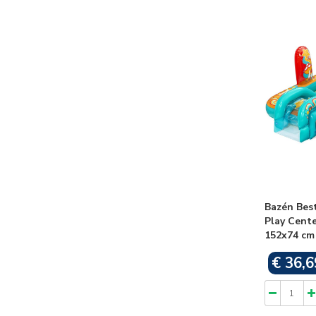
Bazén Bes
Play Cente
152x74 cm
€ 36,6