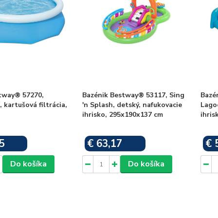
tway® 57270,
Bazénik Bestway® 53117, Sing
Bazé
 kartušová filtrácia,
'n Splash, detský, nafukovacie
Lagoo
ihrisko, 295x190x137 cm
ihris
5
€ 63,17
€ 
Skladom
Skladom
Do košíka
Do košíka