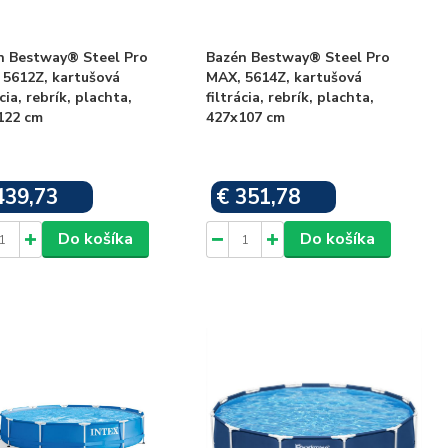
n Bestway® Steel Pro
Bazén Bestway® Steel Pro
 5612Z, kartušová
MAX, 5614Z, kartušová
ácia, rebrík, plachta,
filtrácia, rebrík, plachta,
122 cm
427x107 cm
439,73
€ 351,78
Skladom
Skladom
Do košíka
Do košíka