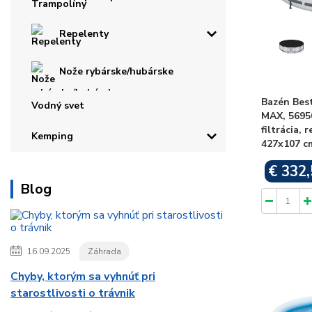
Repelenty
Nože rybárske/hubárske
Bazén Bes
Vodný svet
MAX, 5695
filtrácia, 
Kemping
427x107 c
€ 332,
Blog
16.09.2025
Záhrada
Chyby, ktorým sa vyhnúť pri
starostlivosti o trávnik