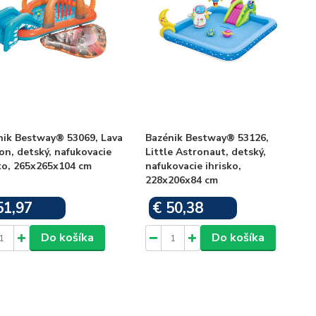
nik Bestway® 53069, Lava
Bazénik Bestway® 53126,
n, detský, nafukovacie
Little Astronaut, detský,
ko, 265x265x104 cm
nafukovacie ihrisko,
228x206x84 cm
51,97
€ 50,38
Skladom
Skladom
Do košíka
Do košíka