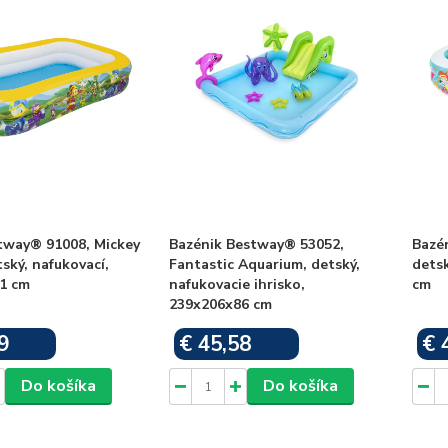
tway® 91008, Mickey
Bazénik Bestway® 53052,
Bazé
ský, nafukovací,
Fantastic Aquarium, detský,
detsk
1 cm
nafukovacie ihrisko,
cm
239x206x86 cm
9
€ 45,58
€ 
Skladom
Skladom
Do košíka
Do košíka