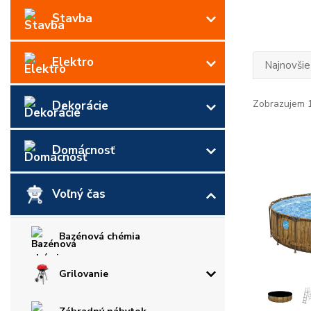
Stavba
Elektro
Najnovšie
Zobrazujem 1
Dekorácie
Domácnosť
Voľný čas
Bazénová chémia
Grilovanie