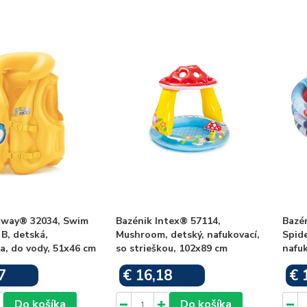
tway® 32034, Swim
Bazénik Intex® 57114,
Bazé
 B, detská,
Mushroom, detský, nafukovací,
Spide
a, do vody, 51x46 cm
so strieškou, 102x89 cm
nafuk
7
€ 16,18
€ 
Skladom
Skladom
Do košíka
Do košíka