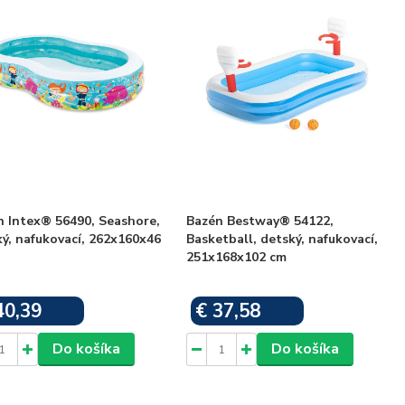
n Intex® 56490, Seashore,
Bazén Bestway® 54122,
ý, nafukovací, 262x160x46
Basketball, detský, nafukovací,
251x168x102 cm
40,39
€ 37,58
Skladom
Skladom
Do košíka
Do košíka