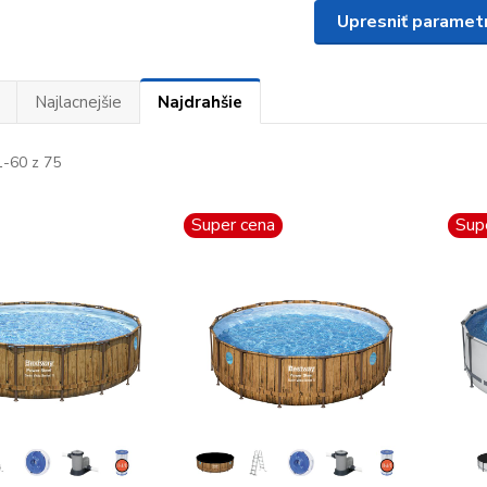
Upresniť paramet
Najlacnejšie
Najdrahšie
-60 z 75
Super cena
Sup