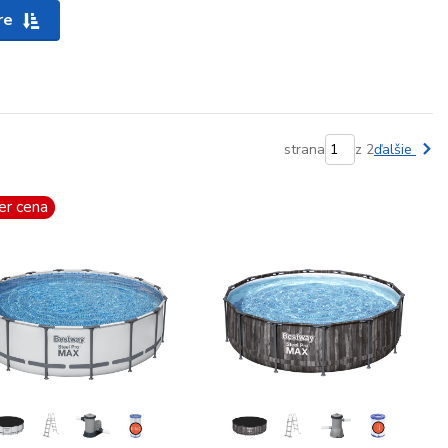
re
strana
z 2
ďalšie
er cena