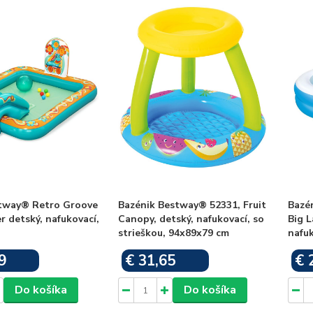
tway® Retro Groove
Bazénik Bestway® 52331, Fruit
Bazé
r detský, nafukovací,
Canopy, detský, nafukovací, so
Big L
strieškou, 94x89x79 cm
nafu
9
€ 31,65
€ 
Skladom
Skladom
Do košíka
Do košíka