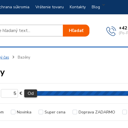
chrana súkromia
Vrátenie tovaru
Kontakty
Blog
+42
Hľadať
(Po-P
ý čas
Bazény
y
€
Od
om
Novinka
Super cena
Doprava ZADARMO