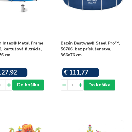
n Intex® Metal Frame
Bazén Bestway® Steel Pro™,
, kartušová filtrácia,
56706, bez príslušenstva,
76 cm
366x76 cm
127,92
€ 111,77
Skladom
Skladom
Do košíka
Do košíka