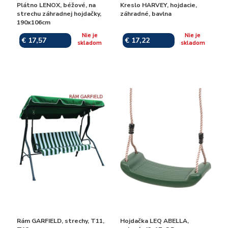
Plátno LENOX, béžové, na
Kreslo HARVEY, hojdacie,
strechu záhradnej hojdačky,
záhradné, bavlna
190x106cm
Nie je
Nie je
€ 17,57
€ 17,22
skladom
skladom
Rám GARFIELD, strechy, T11,
Hojdačka LEQ ABELLA,