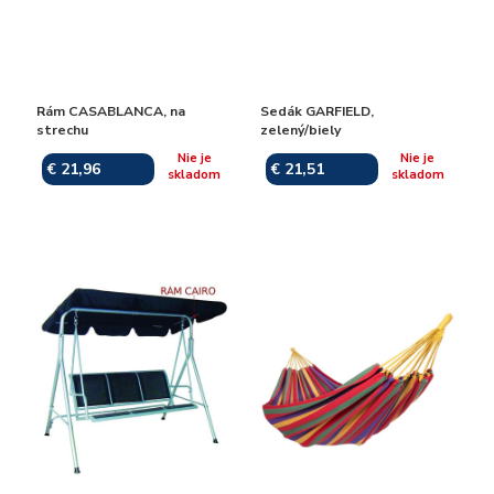
Rám CASABLANCA, na
Sedák GARFIELD,
strechu
zelený/biely
Nie je
Nie je
€ 21,96
€ 21,51
skladom
skladom