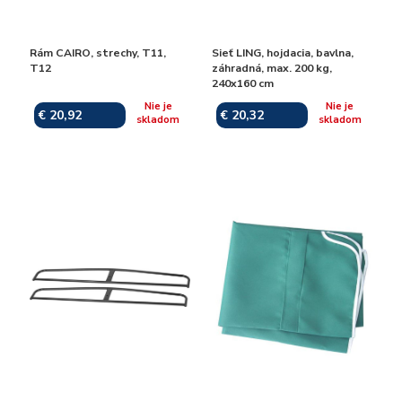
Rám CAIRO, strechy, T11,
Sieť LING, hojdacia, bavlna,
T12
záhradná, max. 200 kg,
240x160 cm
Nie je
Nie je
€ 20,92
€ 20,32
skladom
skladom