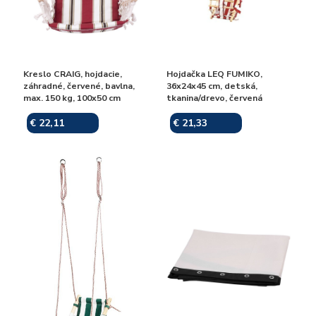
Kreslo CRAIG, hojdacie,
Hojdačka LEQ FUMIKO,
záhradné, červené, bavlna,
36x24x45 cm, detská,
max. 150 kg, 100x50 cm
tkanina/drevo, červená
€ 22,11
€ 21,33
Skladom
Skladom