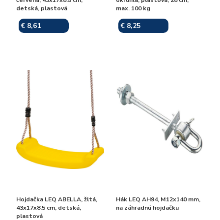
detská, plastová
max. 100 kg
€ 8,61
€ 8,25
Skladom
Skladom
Hojdačka LEQ ABELLA, žltá,
Hák LEQ AH94, M12x140 mm,
43x17x8.5 cm, detská,
na záhradnú hojdačku
plastová