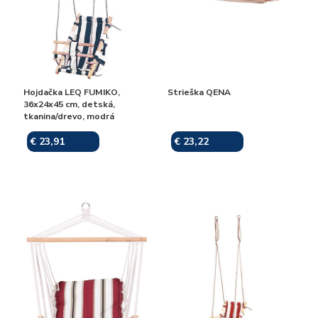
Hojdačka LEQ FUMIKO,
Strieška QENA
36x24x45 cm, detská,
tkanina/drevo, modrá
€ 23,91
€ 23,22
Skladom
Skladom