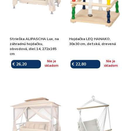
Strieška ALIPASCHA Lux, na
Hojdačka LEQ HANAKO,
záhradnú hojdačku,
30x30 cm, detská, drevená
obvodová, diel 14, 272x165
cm
Nie je
Nie je
€ 26,20
€ 22,80
skladom
skladom