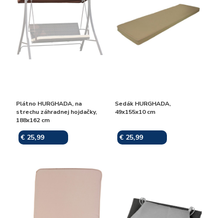
Plátno HURGHADA, na
Sedák HURGHADA,
strechu záhradnej hojdačky,
49x155x10 cm
188x162 cm
€ 25,99
€ 25,99
Skladom
Skladom