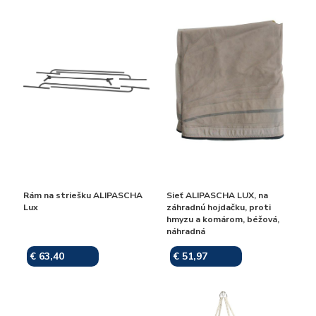
Rám na striešku ALIPASCHA
Sieť ALIPASCHA LUX, na
Lux
záhradnú hojdačku, proti
hmyzu a komárom, béžová,
náhradná
€ 63,40
€ 51,97
Skladom
Skladom