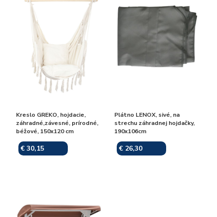
Kreslo GREKO, hojdacie,
Plátno LENOX, sivé, na
záhradné,závesné, prírodné,
strechu záhradnej hojdačky,
béžové, 150x120 cm
190x106cm
€ 30,15
€ 26,30
Skladom
Skladom