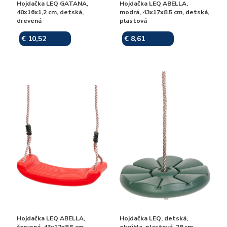
Hojdačka LEQ GATANA,
Hojdačka LEQ ABELLA,
40x16x1,2 cm, detská,
modrá, 43x17x8.5 cm, detská,
drevená
plastová
€ 10,52
€ 8,61
Skladom
Skladom
Hojdačka LEQ ABELLA,
Hojdačka LEQ, detská,
červená, 43x17x8.5 cm,
okrúhla, plastová, 28 cm,