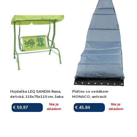
Hojdačka LEQ SANDIA Rana,
Plátno so sedákom
detská, 115x75x110 cm, žaba
MONACO, antracit
Nie je
Nie je
€ 59,97
€ 45,84
skladom
skladom