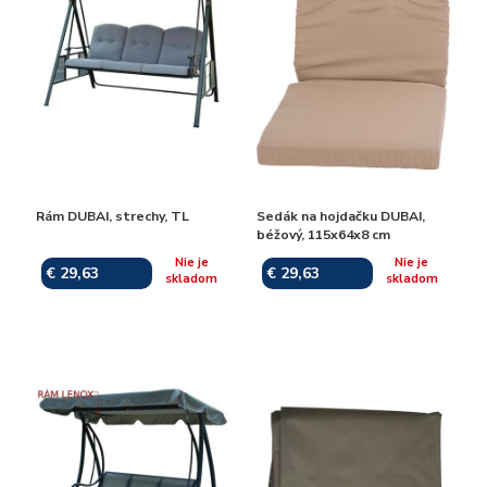
Rám DUBAI, strechy, TL
Sedák na hojdačku DUBAI,
béžový, 115x64x8 cm
Nie je
Nie je
€ 29,63
€ 29,63
skladom
skladom