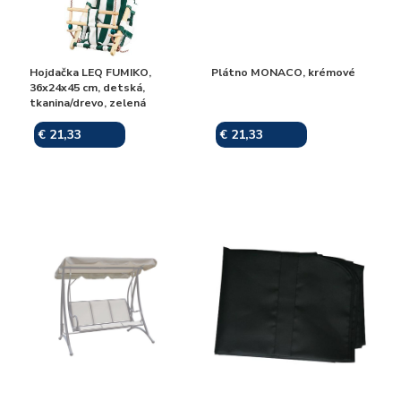
Hojdačka LEQ FUMIKO,
Plátno MONACO, krémové
36x24x45 cm, detská,
tkanina/drevo, zelená
€ 21,33
€ 21,33
Skladom
Skladom