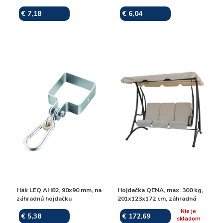
€ 7,18
€ 6,04
Skladom
Skladom
Hák LEQ AH82, 90x90 mm, na
Hojdačka QENA, max. 300 kg,
záhradnú hojdačku
201x123x172 cm, záhradná
Nie je
€ 5,38
€ 172,69
Skladom
skladom