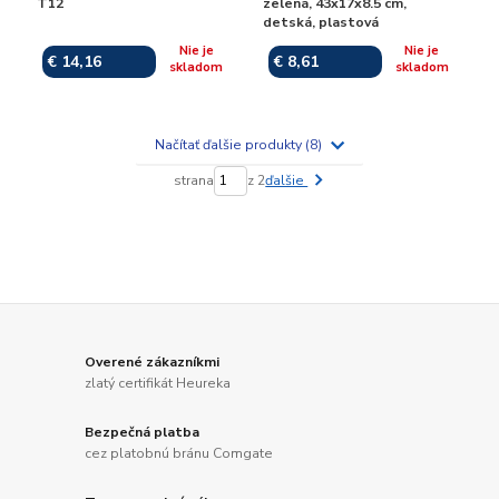
T12
zelená, 43x17x8.5 cm,
detská, plastová
Nie je
Nie je
€ 14,16
€ 8,61
skladom
skladom
Načítať ďalšie produkty (8)
strana
z 2
ďalšie
Overené zákazníkmi
zlatý certifikát Heureka
Bezpečná platba
cez platobnú bránu Comgate