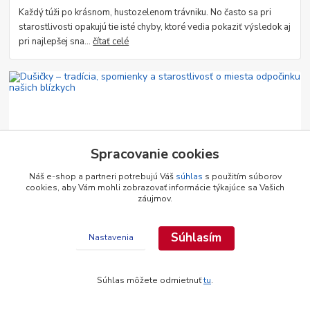
Každý túži po krásnom, hustozelenom trávniku. No často sa pri
starostlivosti opakujú tie isté chyby, ktoré vedia pokaziť výsledok aj
pri najlepšej sna...
čítať celé
Spracovanie cookies
Náš e-shop a partneri potrebujú Váš
súhlas
s použitím súborov
cookies, aby Vám mohli zobrazovať informácie týkajúce sa Vašich
16
.
09
.
2025
Domácnosť
záujmov.
Dušičky – tradícia, spomienky a starostlivosť o miesta
odpočinku našich blízkych
Súhlasím
Nastavenia
Dušičky, alebo Sviatok všetkých zosnulých, si na Slovensku
pripomíname každý rok 2. novembra. Tento deň má v sebe
zvláštnu silu – cintoríny sa zaplnia...
čítať celé
Súhlas môžete odmietnuť
tu
.