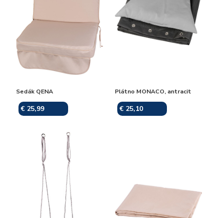
Sedák QENA
Plátno MONACO, antracit
€ 25,99
€ 25,10
Skladom
Skladom