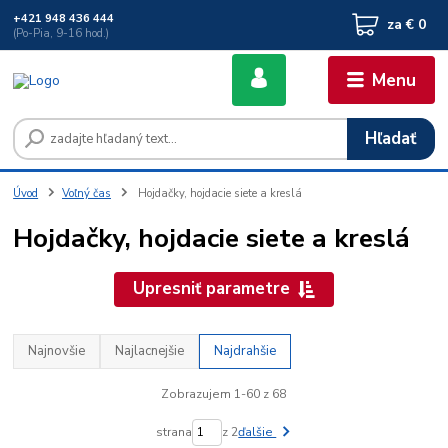
+421 948 436 444
za
€ 0
(Po-Pia, 9-16 hod.)
Menu
Hľadať
Úvod
Voľný čas
Hojdačky, hojdacie siete a kreslá
Hojdačky, hojdacie siete a kreslá
Upresniť parametre
Najnovšie
Najlacnejšie
Najdrahšie
Zobrazujem 1-60 z 68
strana
z 2
ďalšie