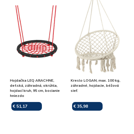
Hojdačka LEQ ARACHNE,
Kreslo LOGAN, max. 100 kg,
detská, záhradná, okrúhla,
záhradné, hojdacie, béžová
hojdací kruh, 95 cm, bocianie
sieť
hniezdo
€ 51,17
€ 35,98
Skladom
Skladom