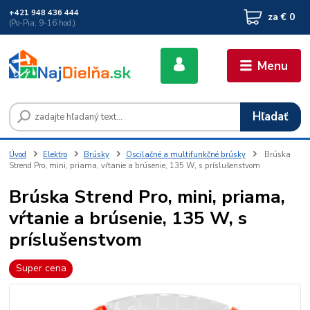
+421 948 436 444
za
€ 0
(Po-Pia, 9-16 hod.)
Menu
Hľadať
Úvod
Elektro
Brúsky
Oscilačné a multifunkčné brúsky
Brúska
Strend Pro, mini, priama, vŕtanie a brúsenie, 135 W, s príslušenstvom
Brúska Strend Pro, mini, priama,
vŕtanie a brúsenie, 135 W, s
príslušenstvom
Super cena