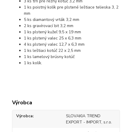
3 ks tŕň pre rezný kotúč 3,2 mm
1 ks poistný kolík pre plstené leštiace telieska 3, 2
mm
5 ks diamantový vrták 3,2 mm
2 ks gravírovací bit 3,2 mm
1 ks plstený kužeľ 9,5 x 19 mm
1 ks plstený valec 25 x 6,3 mm
4 ks plstený valec 12,7 x 6,3 mm
1 ks leštiaci kotúč 22 x 2,5 mm
1 ks lamelový brúsny kotúč
1 ks kolík.
Výrobca
Výrobca
SLOVAKIA TREND
EXPORT - IMPORT, s.r.o.