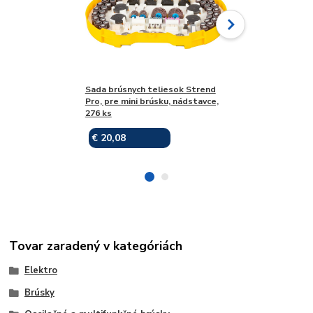
Sada brúsnych teliesok Strend
Sada brúsnych t
Pro, pre mini brúsku, nádstavce,
Pro, pre mini brú
276 ks
100 ks
€ 20,08
€ 11,30
Skladom
Tovar zaradený v kategóriách
Elektro
Brúsky