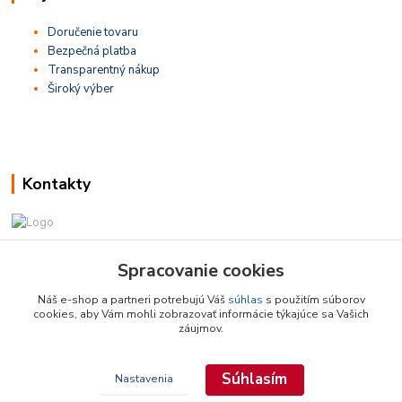
Doručenie tovaru
Bezpečná platba
Transparentný nákup
Široký výber
Kontakty
Zákaznícka podpora
Spracovanie cookies
+421 948 436 444
(Po-Pia, 9-16 hod.)
Náš e-shop a partneri potrebujú Váš
súhlas
s použitím súborov
cookies, aby Vám mohli zobrazovať informácie týkajúce sa Vašich
info@najdielna.sk
záujmov.
Súhlasím
Nastavenia