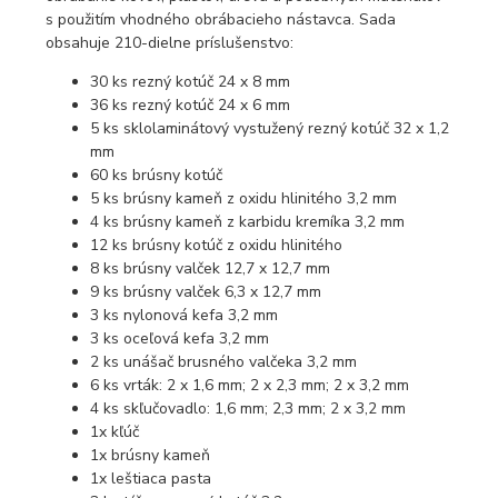
s použitím vhodného obrábacieho nástavca. Sada
obsahuje 210-dielne príslušenstvo:
30 ks rezný kotúč 24 x 8 mm
36 ks rezný kotúč 24 x 6 mm
5 ks sklolaminátový vystužený rezný kotúč 32 x 1,2
mm
60 ks brúsny kotúč
5 ks brúsny kameň z oxidu hlinitého 3,2 mm
4 ks brúsny kameň z karbidu kremíka 3,2 mm
12 ks brúsny kotúč z oxidu hlinitého
8 ks brúsny valček 12,7 x 12,7 mm
9 ks brúsny valček 6,3 x 12,7 mm
3 ks nylonová kefa 3,2 mm
3 ks oceľová kefa 3,2 mm
2 ks unášač brusného valčeka 3,2 mm
6 ks vrták: 2 x 1,6 mm; 2 x 2,3 mm; 2 x 3,2 mm
4 ks skľučovadlo: 1,6 mm; 2,3 mm; 2 x 3,2 mm
1x kľúč
1x brúsny kameň
1x leštiaca pasta