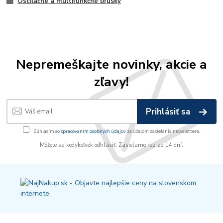
Oscilačné a multifunkčné brúsky
Nepremeškajte novinky, akcie a
zľavy!
Prihlásiť sa
Súhlasím so
spracovaním osobných údajov
za účelom zasielania newslettera.
Môžete sa kedykoľvek odhlásiť. Zasielame raz za 14 dní.