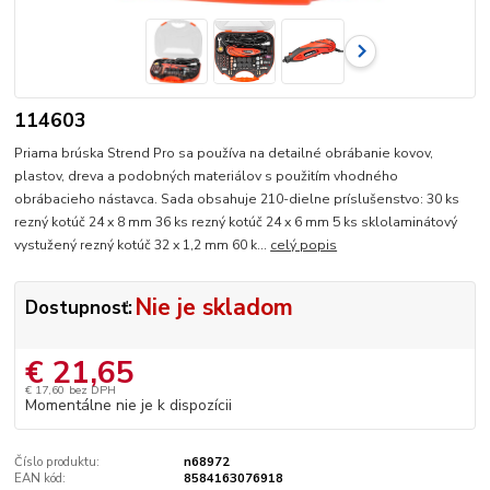
114603
Priama brúska Strend Pro sa používa na detailné obrábanie kovov,
plastov, dreva a podobných materiálov s použitím vhodného
obrábacieho nástavca. Sada obsahuje 210-dielne príslušenstvo: 30 ks
rezný kotúč 24 x 8 mm 36 ks rezný kotúč 24 x 6 mm 5 ks sklolaminátový
vystužený rezný kotúč 32 x 1,2 mm 60 k...
celý popis
Nie je skladom
Dostupnosť:
€ 21,65
€ 17,60
bez DPH
Momentálne nie je k dispozícii
Číslo produktu:
n68972
EAN kód:
8584163076918