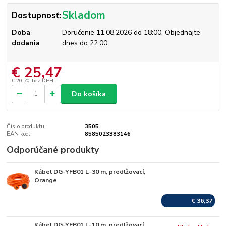
Skladom
Dostupnosť:
Doba
Doručenie 11.08.2026 do 18:00. Objednajte
dodania
dnes do 22:00
€ 25,47
€ 20,70
bez DPH
Do košíka
Číslo produktu:
3505
EAN kód:
8585023383146
Odporúčané produkty
Kábel DG-YFB01 L-30 m, predlžovací,
Skladom
Orange
€ 36,37
Kábel DG-YFB01 L-10 m, predlžovací,