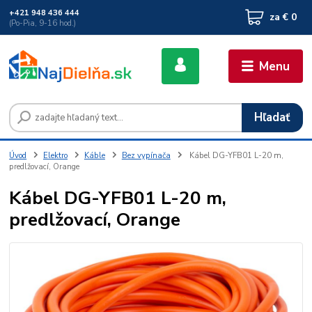
+421 948 436 444
za
€ 0
(Po-Pia, 9-16 hod.)
Menu
Hľadať
Úvod
Elektro
Káble
Bez vypínača
Kábel DG-YFB01 L-20 m,
predlžovací, Orange
Kábel DG-YFB01 L-20 m,
predlžovací, Orange