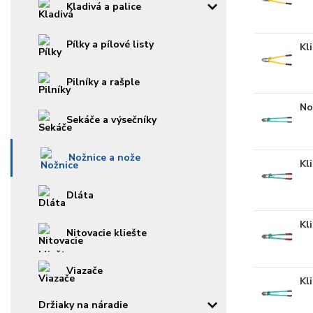
Kladivá a palice
Pílky a pílové listy
Kl
Pilníky a rašple
No
Sekáče a výsečníky
Nožnice a nože
Kl
Dláta
Kl
Nitovacie kliešte
Viazače
Kl
Držiaky na náradie