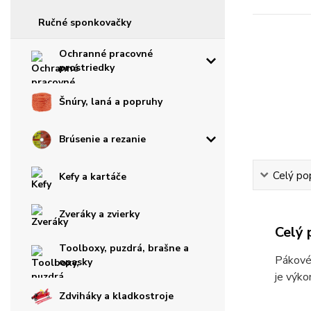
Ručné sponkovačky
Ochranné pracovné
prostriedky
Šnúry, laná a popruhy
Brúsenie a rezanie
Celý po
Kefy a kartáče
Zveráky a zvierky
Celý 
Toolboxy, puzdrá, brašne a
Pákové,
opasky
je výko
Zdviháky a kladkostroje