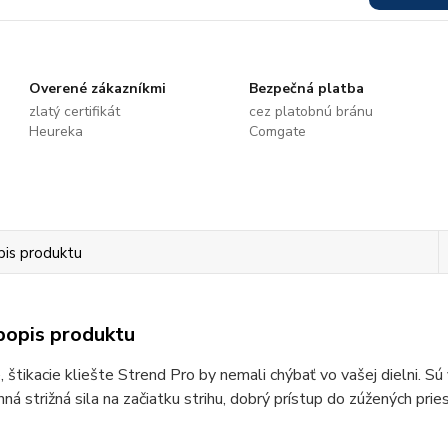
Overené zákazníkmi
Bezpečná platba
zlatý certifikát
cez platobnú bránu
Heureka
Comgate
pis produktu
popis produktu
 štikacie kliešte Strend Pro by nemali chýbať vo vašej dielni. Sú
nná strižná sila na začiatku strihu, dobrý prístup do zúžených pr