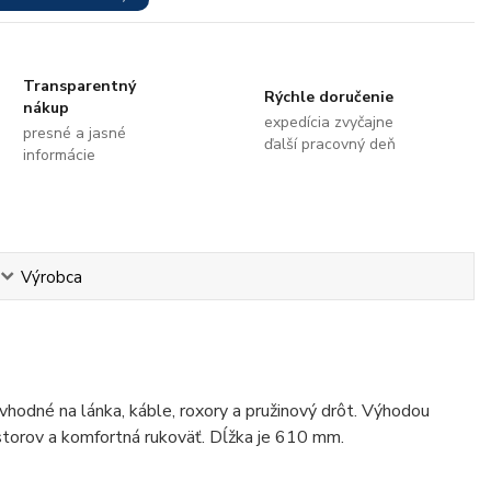
Transparentný
Rýchle doručenie
nákup
expedícia zvyčajne
presné a jasné
ďalší pracovný deň
informácie
Výrobca
 vhodné na lánka, káble, roxory a pružinový drôt. Výhodou
iestorov a komfortná rukoväť. Dĺžka je 610 mm.