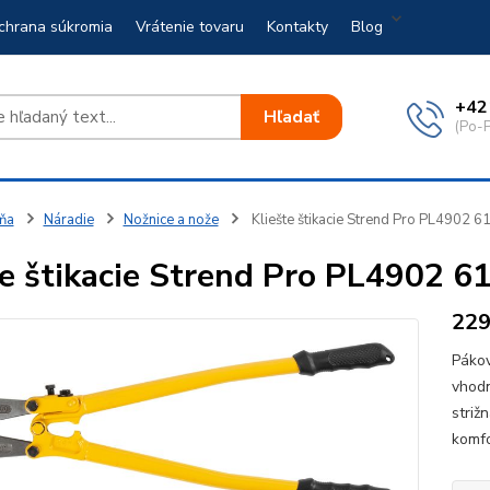
chrana súkromia
Vrátenie tovaru
Kontakty
Blog
+42
Hľadať
(Po-P
ňa
Náradie
Nožnice a nože
Kliešte štikacie Strend Pro PL4902 
te štikacie Strend Pro PL4902 
22
Pákov
vhodn
striž
komfo