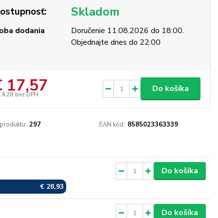
Skladom
ostupnosť:
oba dodania
Doručenie 11.08.2026 do 18:00.
Objednajte dnes do 22:00
€ 17,57
Do košíka
14,28
bez DPH
 produktu:
297
EAN kód:
8585023363339
Skladom
Do košíka
€ 28,93
Skladom
Do košíka