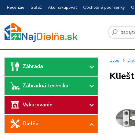
Recenzie
Súťaž
Ako nakupovať
Obchodné podmienky
O
Úvod
Diel
Záhrada
Klieš
Záhradná technika
Vykurovanie
Dielňa