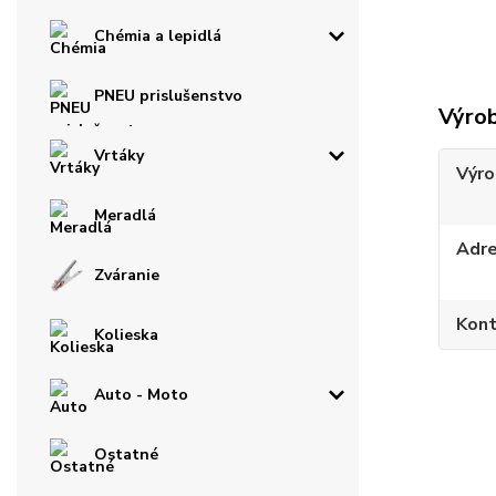
Chémia a lepidlá
PNEU prislušenstvo
Výro
Vrtáky
Výro
Meradlá
Adr
Zváranie
Kont
Kolieska
Auto - Moto
Ostatné