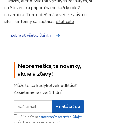
Dušičky, alebo Sviatok všetkých zosnulých, si
na Slovensku pripomíname každý rok 2.
novembra. Tento deň má v sebe zvláštnu
silu – cintoríny sa zaplnia...
čítať celé
Zobraziť všetky články
Nepremeškajte novinky,
akcie a zľavy!
Môžete sa kedykoľvek odhlásiť.
Zasielame raz za 14 dní.
Prihlásiť sa
Súhlasím so
spracovaním osobných údajov
za účelom zasielania newslettera.