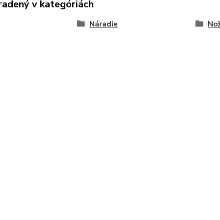
radený v kategóriách
Náradie
Nož