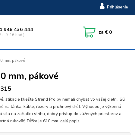
Prihlásenie
1 948 436 444
za
€ 0
ia, 9-16 hod.)
610 mm, pákové
610 mm, pákové
9315
é, štikacie kliešte Strend Pro by nemali chýbať vo vašej dielni. Sú
é na lánka, káble, roxory a pružinový drôt. Výhodou je výkonná
ná sila na začiatku strihu, dobrý prístup do zúžených priestorov a
rtná rukoväť. Dĺžka je 610 mm.
celý popis