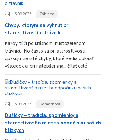
16.09.2025
Záhrada
Chyby, ktorým sa vyhnúť pri
starostlivosti o trávnik
Každý túži po krásnom, hustozelenom
trávniku. No často sa pri starostlivosti
opakujú tie isté chyby, ktoré vedia pokaziť
výsledok aj pri najlepšej sna...
čítať celé
16.09.2025
Domácnosť
Dušičky – tradícia, spomienky a
starostlivosť o miesta odpočinku našich
blízkych