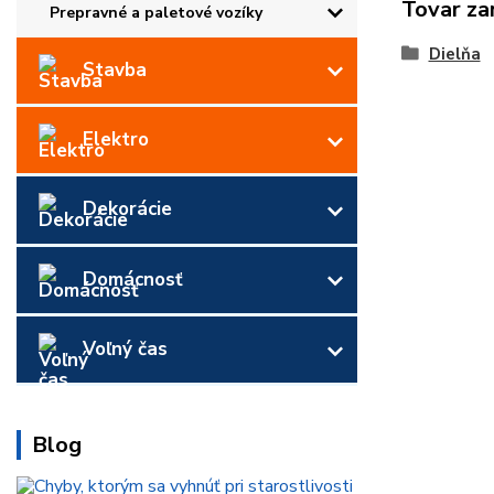
Tovar za
Prepravné a paletové vozíky
Dielňa
Stavba
Elektro
Dekorácie
Domácnosť
Voľný čas
Blog