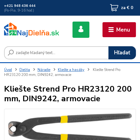
+421 948 436 444
za
€ 0
(Po-Pia, 9-16 hod.)
Menu
Hľadať
Úvod
Dielňa
Náradie
Kliešte a hasáky
Kliešte Strend Pro
HR23120 200 mm, DIN9242, armovacie
Kliešte Strend Pro HR23120 200
mm, DIN9242, armovacie