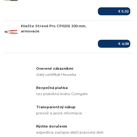
€ 5,02
Kliešte Strend Pro CP0201 200 mm,
Skladom
armovacie
€ 4,08
Overené zákazníkmi
zlatý certifikát Heureka
Bezpečná platba
cez platobnú bránu Comgate
Transparentný nákup
presné a jasné informácie
Rýchle doručenie
expedícia zvyčajne ďalší pracovný deň