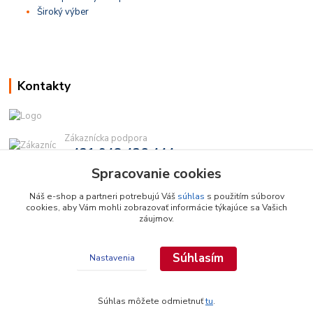
Široký výber
Kontakty
Zákaznícka podpora
+421 948 436 444
(Po-Pia, 9-16 hod.)
Spracovanie cookies
info@najdielna.sk
Náš e-shop a partneri potrebujú Váš
súhlas
s použitím súborov
cookies, aby Vám mohli zobrazovať informácie týkajúce sa Vašich
záujmov.
Súhlasím
Nastavenia
Copyright © 2026 najdielna.sk
Súhlas môžete odmietnuť
tu
.
Vytvorené na
Eshop-rychlo.sk