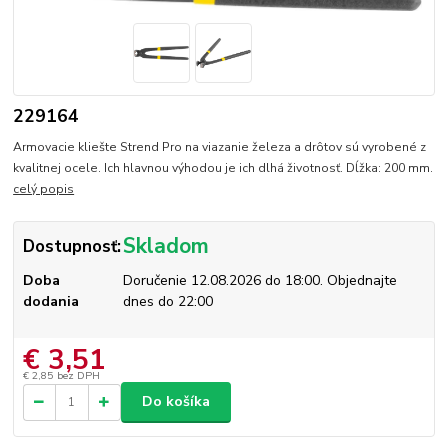
229164
Armovacie kliešte Strend Pro na viazanie železa a drôtov sú vyrobené z
kvalitnej ocele. Ich hlavnou výhodou je ich dlhá životnosť. Dĺžka: 200 mm.
celý popis
Skladom
Dostupnosť:
Doba
Doručenie 12.08.2026 do 18:00. Objednajte
dodania
dnes do 22:00
€ 3,51
€ 2,85
bez DPH
Do košíka