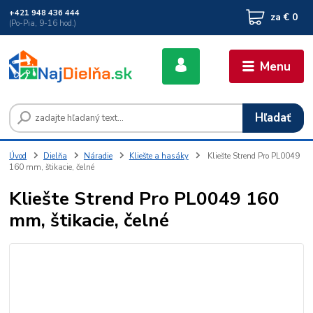
+421 948 436 444
za
€ 0
(Po-Pia, 9-16 hod.)
Menu
Hľadať
Úvod
Dielňa
Náradie
Kliešte a hasáky
Kliešte Strend Pro PL0049
160 mm, štikacie, čelné
Kliešte Strend Pro PL0049 160
mm, štikacie, čelné