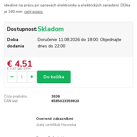
ideálne na prácu pri opravách elektroniky a elektrických zariadení. Dĺžka
je 160 mm.
celý popis
Skladom
Dostupnosť:
Doba
Doručenie 11.08.2026 do 18:00. Objednajte
dodania
dnes do 22:00
€ 4,51
€ 3,67
bez DPH
Do košíka
Číslo produktu:
3036
EAN kód:
8585023359820
Overené zákazníkmi
zlatý certifikát Heureka