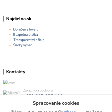
Najdielna.sk
Doručenie tovaru
Bezpečná platba
Transparentný nákup
Široký výber
Kontakty
Zákaznícka podpora
+421 948 436 444
(Po-Pia, 9-16 hod.)
Spracovanie cookies
info@najdielna.sk
Náš e-shop a partneri potrebujú Váš
súhlas
s použitím súborov