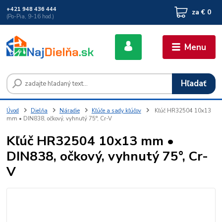
+421 948 436 444
za
€ 0
(Po-Pia, 9-16 hod.)
Menu
Hľadať
Úvod
Dielňa
Náradie
Kľúče a sady kľúčov
Kľúč HR32504 10x13
mm • DIN838, očkový, vyhnutý 75°, Cr-V
Kľúč HR32504 10x13 mm •
DIN838, očkový, vyhnutý 75°, Cr-
V