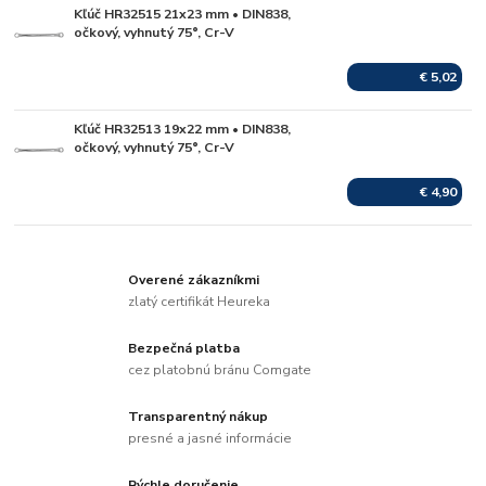
Kľúč HR32515 21x23 mm • DIN838,
Skladom
očkový, vyhnutý 75°, Cr-V
€ 5,02
Kľúč HR32513 19x22 mm • DIN838,
Skladom
očkový, vyhnutý 75°, Cr-V
€ 4,90
Overené zákazníkmi
zlatý certifikát Heureka
Bezpečná platba
cez platobnú bránu Comgate
Transparentný nákup
presné a jasné informácie
Rýchle doručenie