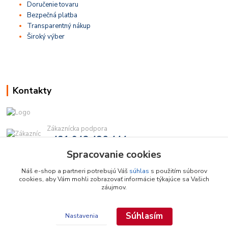
Doručenie tovaru
Bezpečná platba
Transparentný nákup
Široký výber
Kontakty
Zákaznícka podpora
+421 948 436 444
(Po-Pia, 9-16 hod.)
Spracovanie cookies
info@najdielna.sk
Náš e-shop a partneri potrebujú Váš
súhlas
s použitím súborov
cookies, aby Vám mohli zobrazovať informácie týkajúce sa Vašich
záujmov.
Súhlasím
Nastavenia