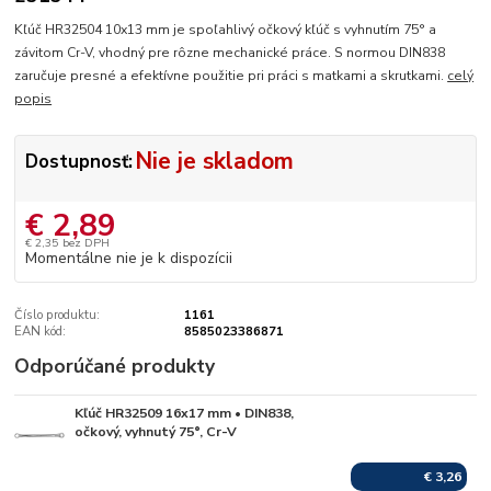
Kľúč HR32504 10x13 mm je spoľahlivý očkový kľúč s vyhnutím 75° a
závitom Cr-V, vhodný pre rôzne mechanické práce. S normou DIN838
zaručuje presné a efektívne použitie pri práci s matkami a skrutkami.
celý
popis
Nie je skladom
Dostupnosť:
€ 2,89
€ 2,35
bez DPH
Momentálne nie je k dispozícii
Číslo produktu:
1161
EAN kód:
8585023386871
Odporúčané produkty
Kľúč HR32509 16x17 mm • DIN838,
Skladom
očkový, vyhnutý 75°, Cr-V
€ 3,26