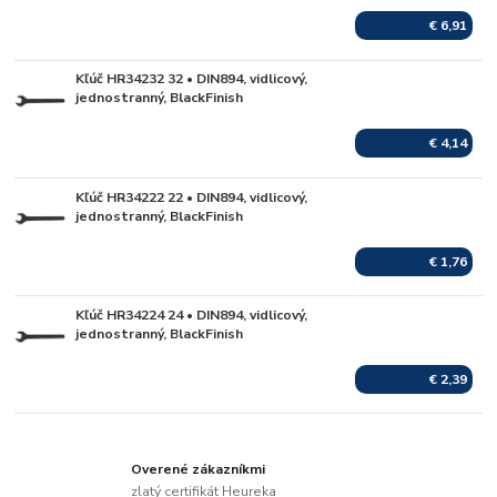
€ 6,91
Kľúč HR34232 32 • DIN894, vidlicový,
Skladom
jednostranný, BlackFinish
€ 4,14
Kľúč HR34222 22 • DIN894, vidlicový,
Skladom
jednostranný, BlackFinish
€ 1,76
Kľúč HR34224 24 • DIN894, vidlicový,
Skladom
jednostranný, BlackFinish
€ 2,39
Overené zákazníkmi
zlatý certifikát Heureka