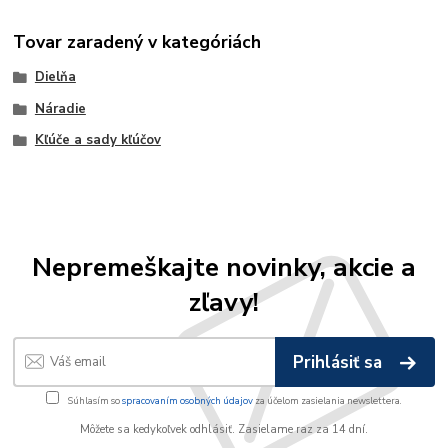
Tovar zaradený v kategóriách
Dielňa
Náradie
Kľúče a sady kľúčov
Nepremeškajte novinky, akcie a
zľavy!
Prihlásiť sa
Súhlasím so
spracovaním osobných údajov
za účelom zasielania newslettera.
Môžete sa kedykoľvek odhlásiť. Zasielame raz za 14 dní.