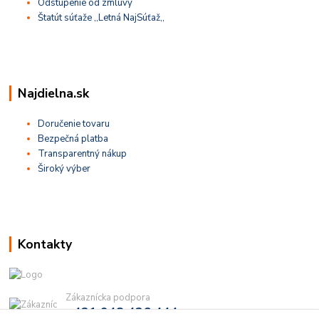
Odstúpenie od zmluvy
Štatút súťaže ,,Letná NajSúťaž,,
Najdielna.sk
Doručenie tovaru
Bezpečná platba
Transparentný nákup
Široký výber
Kontakty
Zákaznícka podpora
+421 948 436 444