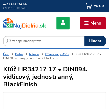
+421 948 436 444
za
€ 0
(Po-Pia, 9-16 hod.)
Menu
Hľadať
Úvod
Dielňa
Náradie
Kľúče a sady kľúčov
Kľúč HR34217 17 •
DIN894, vidlicový, jednostranný, BlackFinish
Kľúč HR34217 17 • DIN894,
vidlicový, jednostranný,
BlackFinish