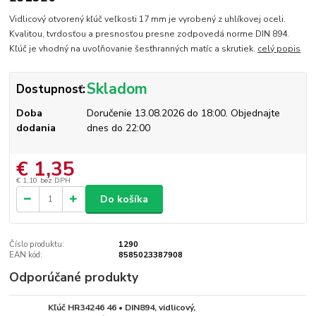
Vidlicový otvorený kľúč veľkosti 17 mm je vyrobený z uhlíkovej oceli.
Kvalitou, tvrdosťou a presnosťou presne zodpovedá norme DIN 894.
Kľúč je vhodný na uvoľňovanie šesťhranných matíc a skrutiek.
celý popis
Skladom
Dostupnosť:
Doba
Doručenie 13.08.2026 do 18:00. Objednajte
dodania
dnes do 22:00
€ 1,35
€ 1,10
bez DPH
Do košíka
Číslo produktu:
1290
EAN kód:
8585023387908
Odporúčané produkty
Kľúč HR34246 46 • DIN894, vidlicový,
Skladom