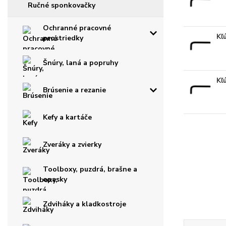
Ručné sponkovačky
Ochranné pracovné
Kľ
prostriedky
Šnúry, laná a popruhy
Kľ
Brúsenie a rezanie
Kefy a kartáče
Zveráky a zvierky
Toolboxy, puzdrá, brašne a
opasky
Zdviháky a kladkostroje