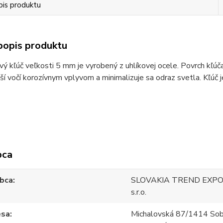
pis produktu
popis produktu
ý kľúč veľkosti 5 mm je vyrobený z uhlíkovej ocele. Povrch kľúča 
ší vočí korozívnym vplyvom a minimalizuje sa odraz svetla. Kľúč 
bca
bca
SLOVAKIA TREND EXPO
s.r.o.
esa
Michalovská 87/1414 Sob