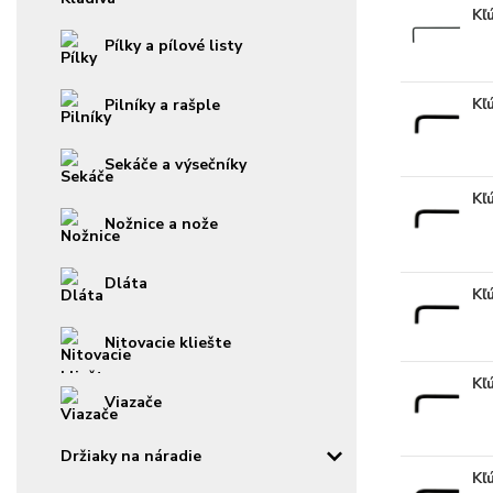
Kľ
Pílky a pílové listy
Kľ
Pilníky a rašple
Sekáče a výsečníky
Kľ
Nožnice a nože
Dláta
Kľ
Nitovacie kliešte
Kľ
Viazače
Držiaky na náradie
Kľ