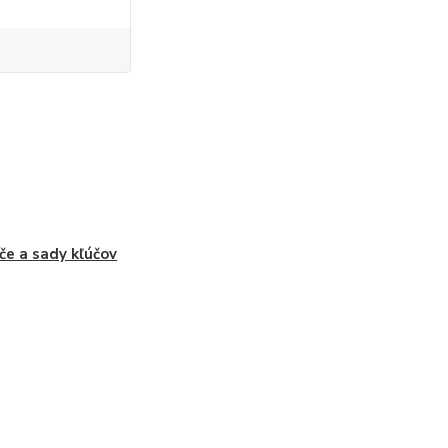
če a sady kľúčov