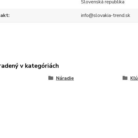
Slovenská republika
akt
info@slovakia-trend.sk
radený v kategóriách
Náradie
Kľú