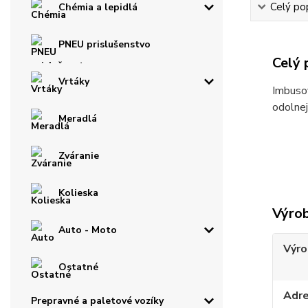
Celý po
Chémia a lepidlá
PNEU prislušenstvo
Celý 
Vrtáky
Imbusov
odolnej
Meradlá
Zváranie
Kolieska
Výro
Auto - Moto
Výro
Ostatné
Adr
Prepravné a paletové vozíky