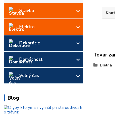
Stavba
Kont
Elektro
Dekorácie
Tovar za
Domácnosť
Dielňa
Voľný čas
Blog