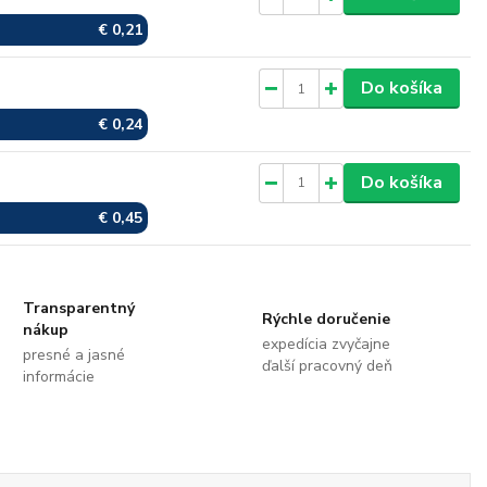
€ 0,21
Skladom
Do košíka
€ 0,24
Skladom
Do košíka
€ 0,45
Transparentný
Rýchle doručenie
nákup
expedícia zvyčajne
presné a jasné
ďalší pracovný deň
informácie