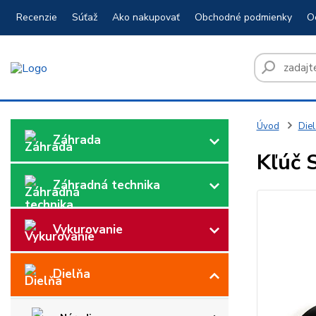
Recenzie
Súťaž
Ako nakupovať
Obchodné podmienky
O
Úvod
Diel
Záhrada
Kľúč 
Záhradná technika
Vykurovanie
Dielňa