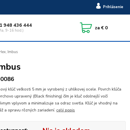
Prihlásenie
1 948 436 444
za
€ 0
ia, 9-16 hod.)
Hex, Imbus
Imbus
10086
ový kľúč veľkosti 5 mm je vyrobený z uhlíkovej ocele. Povrch kľúča
vrchovo upravený (Black finishing) čím je kľuč odolnejší vočí
ívnym vplyvom a minimalizuje sa odraz svetla. Kľúč je vhodný na
ž a opravu rôzných zariadení.
celý popis