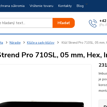
chrana súkromia
Vrátenie tovaru
Kontakty
Blog
+42
Hľadať
(Po-P
ňa
Náradie
Kľúče a sady kľúčov
Kľúč Strend Pro 710SL, 05 mm, 
Strend Pro 710SL, 05 mm, Hex, 
23
Imbus
je po
koroz
montá