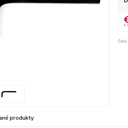
D
€ 
Číslo
ané produkty