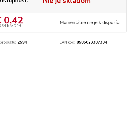
Nie je skladom
ostupnosť:
€ 0,42
Momentálne nie je k dispozícii
0,34
bez DPH
 produktu:
2594
EAN kód:
8585023387304