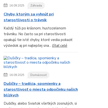
16.09.2025
Záhrada
Chyby, ktorým sa vyhnúť pri
starostlivosti o trávnik
Každý túži po krásnom, hustozelenom
trávniku. No často sa pri starostlivosti
opakujú tie isté chyby, ktoré vedia pokaziť
výsledok aj pri najlepšej sna...
čítať celé
16.09.2025
Domácnosť
Dušičky – tradícia, spomienky a
starostlivosť o miesta odpočinku našich
blízkych
Dušičky, alebo Sviatok všetkých zosnulých, si