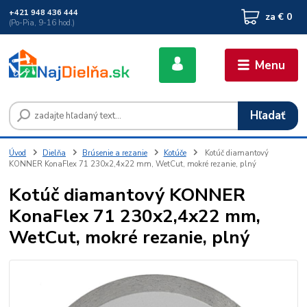
+421 948 436 444
za
€ 0
(Po-Pia, 9-16 hod.)
Menu
Hľadať
Úvod
Dielňa
Brúsenie a rezanie
Kotúče
Kotúč diamantový
KONNER KonaFlex 71 230x2,4x22 mm, WetCut, mokré rezanie, plný
Kotúč diamantový KONNER
KonaFlex 71 230x2,4x22 mm,
WetCut, mokré rezanie, plný