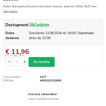
Kotúč diamantový Konner na mokré rezanie, priemer 230x2,4x22 mm.
celý popis
Skladom
Dostupnosť:
Doba
Doručenie 13.08.2026 do 18:00. Objednajte
dodania
dnes do 22:00
€ 11,96
€ 9,72
bez DPH
Do košíka
Číslo produktu:
1477
EAN kód:
4955202232659
Overené zákazníkmi
zlatý certifikát Heureka