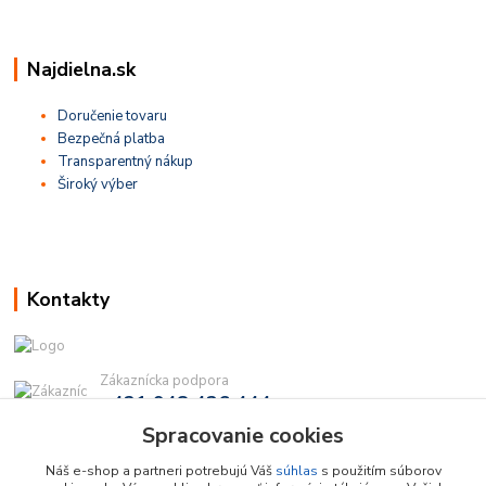
Najdielna.sk
Doručenie tovaru
Bezpečná platba
Transparentný nákup
Široký výber
Kontakty
Zákaznícka podpora
+421 948 436 444
(Po-Pia, 9-16 hod.)
Spracovanie cookies
info@najdielna.sk
Náš e-shop a partneri potrebujú Váš
súhlas
s použitím súborov