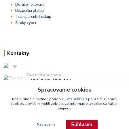
Doručenie tovaru
Bezpečná platba
Transparentný nákup
Široký výber
Kontakty
Zákaznícka podpora
+421 948 436 444
(Po-Pia, 9-16 hod.)
Spracovanie cookies
info@najdielna.sk
Náš e-shop a partneri potrebujú Váš
súhlas
s použitím súborov
cookies, aby Vám mohli zobrazovať informácie týkajúce sa Vašich
záujmov.
Súhlasím
Nastavenia