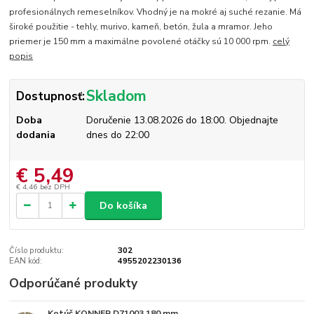
profesionálnych remeselníkov. Vhodný je na mokré aj suché rezanie. Má
široké použitie - tehly, murivo, kameň, betón, žula a mramor. Jeho
priemer je 150 mm a maximálne povolené otáčky sú 10 000 rpm.
celý
popis
Skladom
Dostupnosť:
Doba
Doručenie 13.08.2026 do 18:00. Objednajte
dodania
dnes do 22:00
€ 5,49
€ 4,46
bez DPH
Do košíka
Číslo produktu:
302
EAN kód:
4955202230136
Odporúčané produkty
Kotúč KONNER D71003 180 mm,