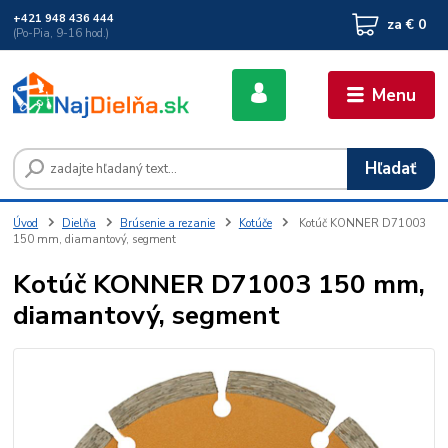
+421 948 436 444
za
€ 0
(Po-Pia, 9-16 hod.)
Menu
Hľadať
Úvod
Dielňa
Brúsenie a rezanie
Kotúče
Kotúč KONNER D71003
150 mm, diamantový, segment
Kotúč KONNER D71003 150 mm,
diamantový, segment