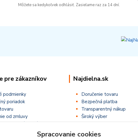
Môžete sa kedykoľvek odhlásiť. Zasielame raz za 14 dní.
e pre zákazníkov
Najdielna.sk
é podmienky
Doručenie tovaru
ný poriadok
Bezpečná platba
tovaru
Transparentný nákup
ie od zmluvy
Široký výber
ťaže ,,Letná NajSúťaž,,
Spracovanie cookies