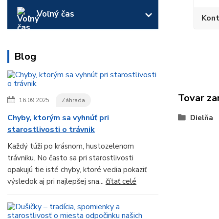
Voľný čas
Kont
Blog
Tovar za
16.09.2025
Záhrada
Chyby, ktorým sa vyhnúť pri
Dielňa
starostlivosti o trávnik
Každý túži po krásnom, hustozelenom
trávniku. No často sa pri starostlivosti
opakujú tie isté chyby, ktoré vedia pokaziť
výsledok aj pri najlepšej sna...
čítať celé