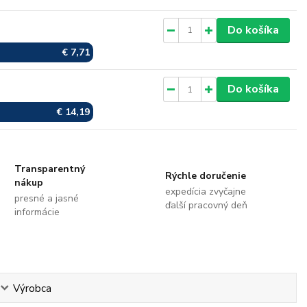
Skladom
Do košíka
€ 7,71
Skladom
Do košíka
€ 14,19
Transparentný
Rýchle doručenie
nákup
expedícia zvyčajne
presné a jasné
ďalší pracovný deň
informácie
Výrobca