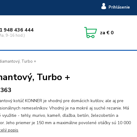
Prihlásenie
1 948 436 444
za
€ 0
ia, 9-16 hod.)
iamantový, Turbo +
antový, Turbo +
3363
ntový kotúč KONNER je vhodný pre domácich kutilov, ale aj pre
sionálnych remeselníkov. Vhodný je na mokré aj suché rezanie. Má
é využitie - tehly, murivo, kameň, dlažba, betón, železobetón a
r. Jeho priemer je 150 mm a maximálne povolené otáčky sú 10 000
celý popis