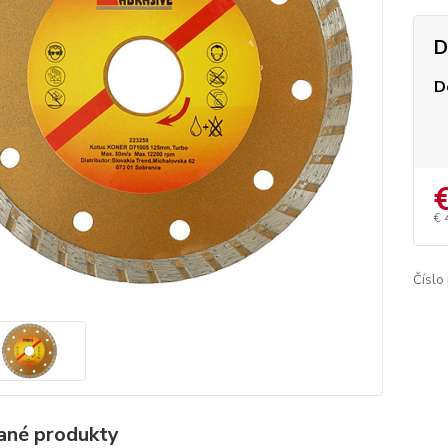
D
D
€ 
Číslo
ané produkty