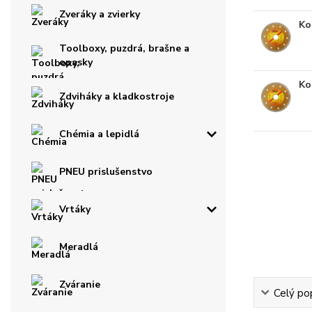
Zveráky a zvierky
Ko
Toolboxy, puzdrá, brašne a
opasky
Ko
Zdviháky a kladkostroje
Chémia a lepidlá
PNEU prislušenstvo
Vrtáky
Meradlá
Zváranie
Celý po