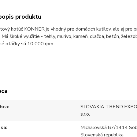
popis produktu
ový kotúč KONNER je vhodný pre domácich kutilov, ale aj pre pr
. Má široké využitie - tehly, murivo, kameň, dlažba, betón, žel
né otáčky sú 10 000 rpm.
bca
bca
SLOVAKIA TREND EXPO
s.r.o.
esa
Michalovská 87/1414 Sob
Slovenská republika