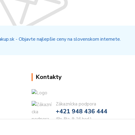
Kontakty
Zákaznícka podpora
+421 948 436 444
(Po-Pia, 9-16 hod.)
info@najdielna.sk