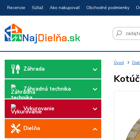
Recenzie
Súťaž
Ako nakupovať
Obchodné podmienky
O
Úvod
Diel
Záhrada
Kotúč
Záhradná technika
Vykurovanie
Dielňa