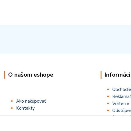
O našom eshope
Informáci
Obchodn
Reklamač
Ako nakupovať
Vrátenie 
Kontakty
Odstúpen
Štatút sú