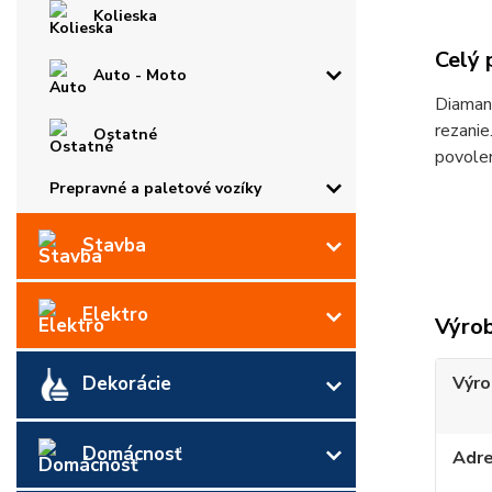
Kolieska
Celý 
Auto - Moto
Diamant
rezanie
Ostatné
povole
Prepravné a paletové vozíky
Stavba
Elektro
Výro
Výro
Dekorácie
Domácnosť
Adr