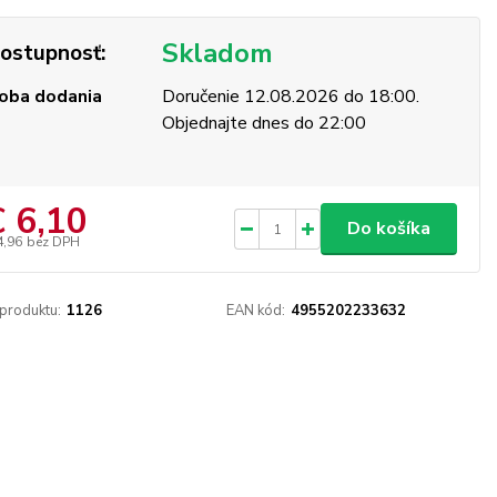
Skladom
ostupnosť:
oba dodania
Doručenie 12.08.2026 do 18:00.
Objednajte dnes do 22:00
€ 6,10
Do košíka
4,96
bez DPH
 produktu:
1126
EAN kód:
4955202233632