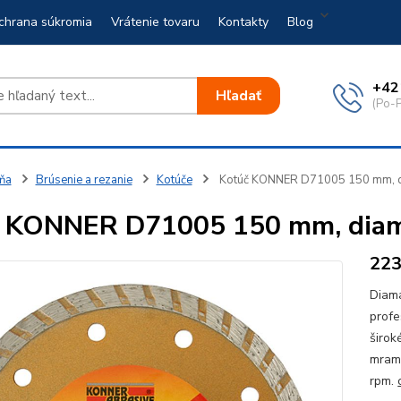
chrana súkromia
Vrátenie tovaru
Kontakty
Blog
+42
Hľadať
(Po-P
ňa
Brúsenie a rezanie
Kotúče
Kotúč KONNER D71005 150 mm, d
 KONNER D71005 150 mm, diam
22
Diama
profe
širok
mramo
rpm.