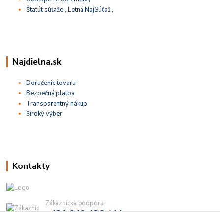
Štatút súťaže ,,Letná NajSúťaž,,
Najdielna.sk
Doručenie tovaru
Bezpečná platba
Transparentný nákup
Široký výber
Kontakty
Zákaznícka podpora
+421 948 436 444