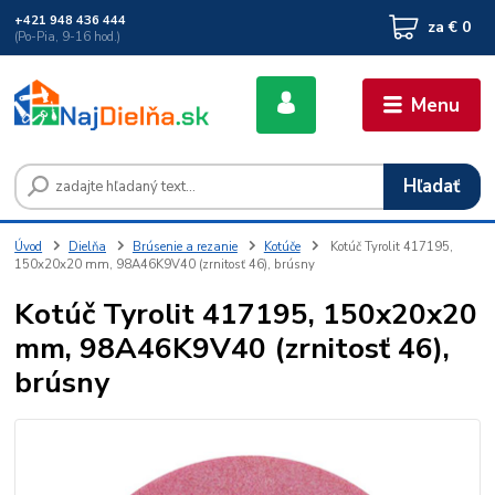
+421 948 436 444
za
€ 0
(Po-Pia, 9-16 hod.)
Menu
Hľadať
Úvod
Dielňa
Brúsenie a rezanie
Kotúče
Kotúč Tyrolit 417195,
150x20x20 mm, 98A46K9V40 (zrnitosť 46), brúsny
Kotúč Tyrolit 417195, 150x20x20
mm, 98A46K9V40 (zrnitosť 46),
brúsny