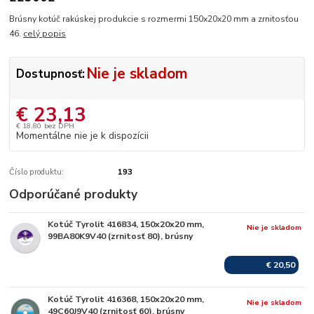
Brúsny kotúč rakúskej produkcie s rozmermi 150x20x20 mm a zrnitosťou
46.
celý popis
Nie je skladom
Dostupnosť:
€ 23,13
€ 18,80
bez DPH
Momentálne nie je k dispozícii
Číslo produktu:
193
Odporúčané produkty
Kotúč Tyrolit 416834, 150x20x20 mm,
Nie je skladom
99BA80K9V40 (zrnitosť 80), brúsny
€ 20,50
Kotúč Tyrolit 416368, 150x20x20 mm,
Nie je skladom
49C60J9V40 (zrnitosť 60), brúsny