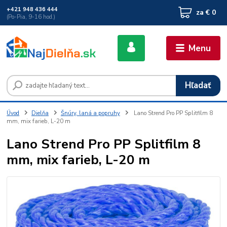
+421 948 436 444
za
€ 0
(Po-Pia, 9-16 hod.)
Menu
Hľadať
Úvod
Dielňa
Šnúry, laná a popruhy
Lano Strend Pro PP Splitfilm 8
mm, mix farieb, L-20 m
Lano Strend Pro PP Splitfilm 8
mm, mix farieb, L-20 m