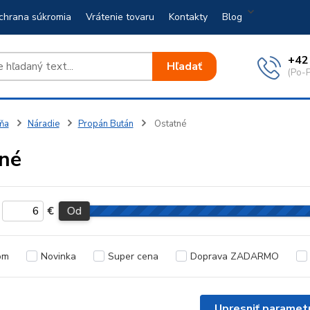
chrana súkromia
Vrátenie tovaru
Kontakty
Blog
+42
Hľadať
(Po-P
ňa
Náradie
Propán Bután
Ostatné
né
€
Od
om
Novinka
Super cena
Doprava ZADARMO
Upresniť paramet