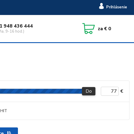
Prihlásenie
1 948 436 444
za
€ 0
ia, 9-16 hod.)
Do
€
HIT
re