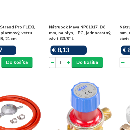
Strend Pro FLEXI,
Nátrubok Meva NP01017, D8
Nátr
, plazmový, vetru
mm, na plyn, LPG, jednocestný,
mm, n
B, 21 cm
závit G3/8" L
závit
7
€ 8,13
€ 
Skladom
Skladom
Do košíka
Do košíka