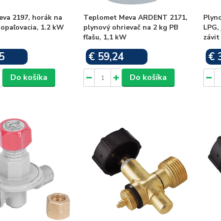
eva 2197, horák na
Teplomet Meva ARDENT 2171,
Plyn
 opaľovacia, 1.2 kW
plynový ohrievač na 2 kg PB
LPG, 
fľašu, 1,1 kW
závit
5
€ 59,24
€ 
Skladom
Skladom
Do košíka
Do košíka