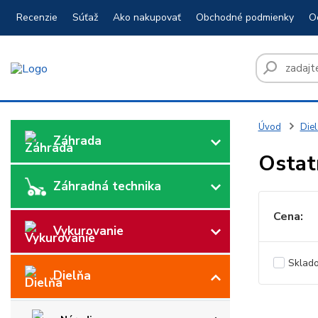
Recenzie
Súťaž
Ako nakupovať
Obchodné podmienky
O
Úvod
Diel
Záhrada
Ostat
Záhradná technika
Cena:
Vykurovanie
Sklad
Dielňa