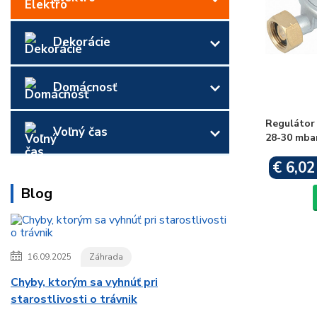
Dekorácie
Domácnosť
Regulátor
Voľný čas
28-30 mba
€ 6,02
Blog
16.09.2025
Záhrada
Chyby, ktorým sa vyhnúť pri
starostlivosti o trávnik