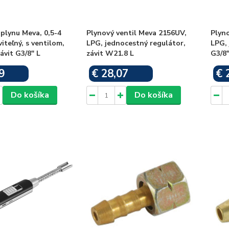
plynu Meva, 0,5-4
Plynový ventil Meva 2156UV,
Plyno
iteľný, s ventilom,
LPG, jednocestný regulátor,
LPG, 
ávit G3/8" L
závit W21.8 L
G3/8"
9
€ 28,07
€ 
Skladom
Skladom
Do košíka
Do košíka