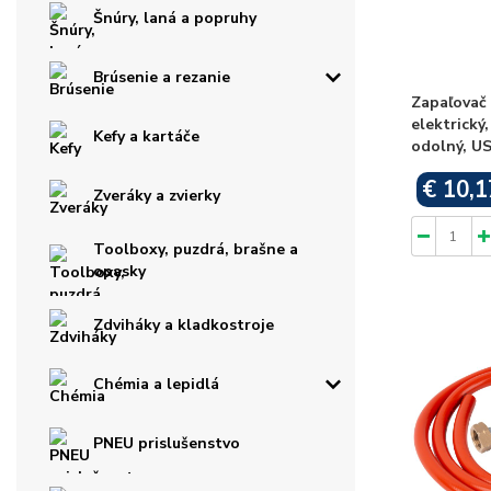
Šnúry, laná a popruhy
Brúsenie a rezanie
Zapaľovač 
elektrický
Kefy a kartáče
odolný, US
€ 10,1
Zveráky a zvierky
Toolboxy, puzdrá, brašne a
opasky
Zdviháky a kladkostroje
Chémia a lepidlá
PNEU prislušenstvo