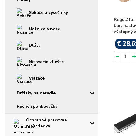
Sekáče a výsečníky
Regulátor 
bar, nastav
Nožnice a nože
výstupný z
€ 28,6
Dláta
Nitovacie kliešte
Viazače
Držiaky na náradie
Ručné sponkovačky
Ochranné pracovné
prostriedky