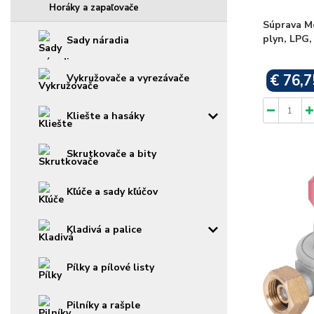
Horáky a zapaľovače
Súprava M
plyn, LPG,
Sady náradia
€ 76,7
Vykružovače a vyrezávače
Kliešte a hasáky
Skrutkovače a bity
Kľúče a sady kľúčov
Kladivá a palice
Pílky a pílové listy
Pilníky a rašple