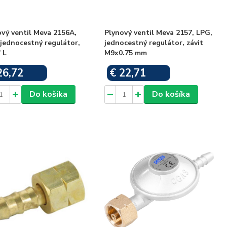
vý ventil Meva 2156A,
Plynový ventil Meva 2157, LPG,
jednocestný regulátor,
jednocestný regulátor, závit
 L
M9x0.75 mm
26,72
€ 22,71
Skladom
Skladom
Do košíka
Do košíka