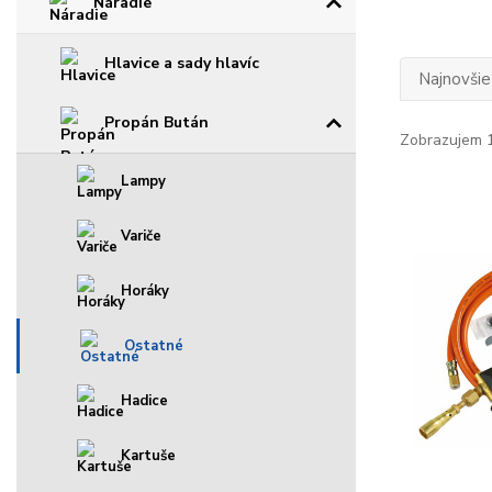
Náradie
Hlavice a sady hlavíc
Najnovšie
Propán Bután
Zobrazujem 1
Lampy
Variče
Horáky
Ostatné
Hadice
Kartuše