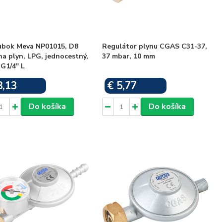
ubok Meva NP01015, D8
Regulátor plynu CGAS C31-37,
a plyn, LPG, jednocestný,
37 mbar, 10 mm
 G1/4" L
8,13
€ 5,77
Skladom
Skladom
Do košíka
Do košíka