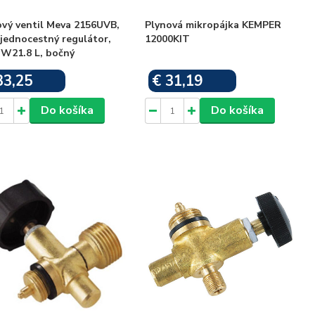
ový ventil Meva 2156UVB,
Plynová mikropájka KEMPER
jednocestný regulátor,
12000KIT
 W21.8 L, bočný
33,25
€ 31,19
Skladom
Skladom
Do košíka
Do košíka