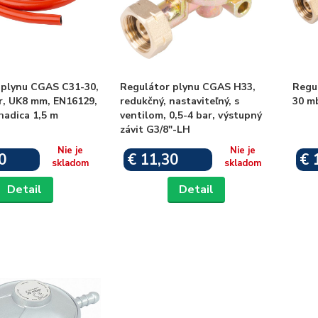
 plynu CGAS C31-30,
Regulátor plynu CGAS H33,
Regu
r, UK8 mm, EN16129,
redukčný, nastaviteľný, s
30 m
hadica 1,5 m
ventilom, 0,5-4 bar, výstupný
závit G3/8"-LH
Nie je
Nie je
0
€ 11,30
€ 
skladom
skladom
Detail
Detail