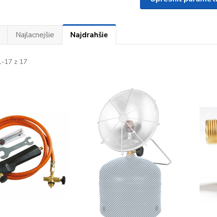
Najlacnejšie
Najdrahšie
-17 z 17