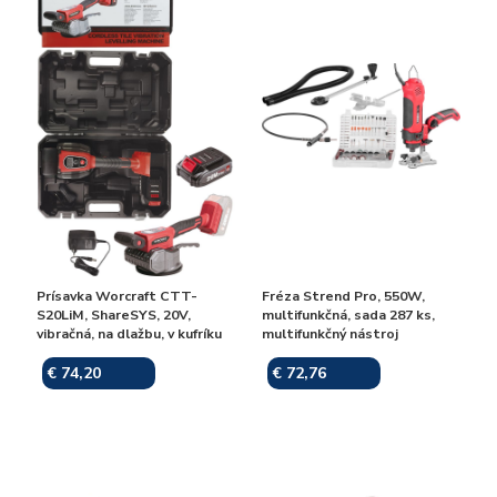
Prísavka Worcraft CTT-
Fréza Strend Pro, 550W,
S20LiM, ShareSYS, 20V,
multifunkčná, sada 287 ks,
vibračná, na dlažbu, v kufríku
multifunkčný nástroj
€ 74,20
€ 72,76
Skladom
Skladom