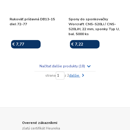
Rukoväť prídavná DB13-15
Spony do sponkovačky
diel 72-77
Worcraft CNS-S20Li / CNS-
S20LiH, 22 mm, sponky Typ U,
bal. 5000 ks
€ 7,77
€ 7,22
Skladom
Skladom
Načítať ďalšie produkty (18)
strana
z 2
ďalšie
Overené zákazníkmi
zlatý certifikát Heureka