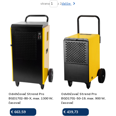
strana
z 2
ďalšie
Odvlhčovač Strend Pro
Odvlhčovač Strend Pro
BGD1702-80-X, max. 1300 W,
BGD1701-50-19, max. 900 W,
časovač
časovač
€ 663,59
€ 439,73
Skladom
Skladom