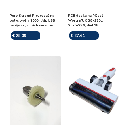
Pero Strend Pro, rezač na
PCB doska na Pištoľ
polystyrén, 2000mAh, USB
Worcraft CGG-S20Li
nabíjanie, s príslušenstvom
ShareSYS, diel 15
€ 28,09
€ 27,61
Skladom
Skladom