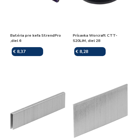
Batéria pre kefa StrendPro
Prísavka Worcraft CTT-
,diel 6
S20LiM, diel 28
€ 8,37
€ 8,28
Skladom
Skladom