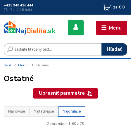
+421 948 436 444
za
€ 0
(Po-Pia, 9-16 hod.)
Menu
Hľadať
Úvod
Elektro
Ostatné
Ostatné
Upresniť parametre
Najnovšie
Najlacnejšie
Najdrahšie
Zobrazujem 1-60 z 78