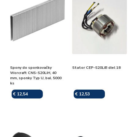
Spony do sponkovačky
Stator CEP-S20LiB diel 18
Worcraft CNS-S20LiH, 40
mm, sponky Typ U, bal. 5000
ks
€ 12,54
€ 12,53
Skladom
Skladom