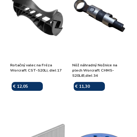
Rotačný valec na Fréza
Nôž náhradný Nožnice na
Worcraft CST-S20Li, diel 17
plech Worcraft CHMS-
S20LiB,diel 34
€ 12,05
€ 11,30
Skladom
Skladom