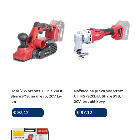
Hoblík Worcraft CEP-S20LiB
Nožnice na plech Worcraft
ShareSYS, na drevo, 20V Li-
CHMS-S20LiB, ShareSYS,
ion
20V, bezuhlíkový
€ 97,12
€ 97,12
Skladom
Skladom