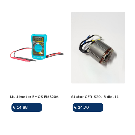
Multimeter EMOS EM320A
Stator CER-S20LiB diel 11
€ 14,88
€ 14,70
Skladom
Skladom