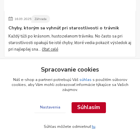
16
.
09
.
2025
Záhrada
Chyby, ktorým sa vyhnúť pri starostlivosti o trávnik
Každý túži po krásnom, hustozelenom trávniku. No často sa pri
starostlivosti opakujú tie isté chyby, ktoré vedia pokaziť výsledok aj
pri najlepšej sna...
čítať celé
Spracovanie cookies
Náš e-shop a partneri potrebujú Váš
súhlas
s použitím súborov
cookies, aby Vám mohli zobrazovať informácie týkajúce sa Vašich
záujmov.
Súhlasím
Nastavenia
16
.
09
.
2025
Domácnosť
Dušičky – tradícia, spomienky a starostlivosť o miesta
Súhlas môžete odmietnuť
tu
.
odpočinku našich blízkych