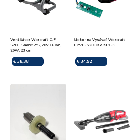
Ventilátor Worcraft CJF-
Motor na Vysávač Worcraft
S20Li ShareSYS, 20V Li-Ion,
CPVC-S20LiB diel 1-3
26W, 23 cm
€ 38,38
€ 34,92
Skladom
Skladom