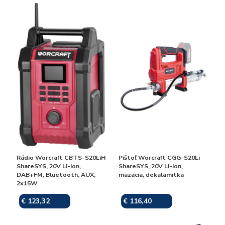
Rádio Worcraft CBTS-S20LiH
Pištoľ Worcraft CGG-S20Li
ShareSYS, 20V Li-Ion,
ShareSYS, 20V Li-Ion,
DAB+FM, Bluetooth, AUX,
mazacia, dekalamitka
2x15W
€ 123,32
€ 116,40
Skladom
Skladom