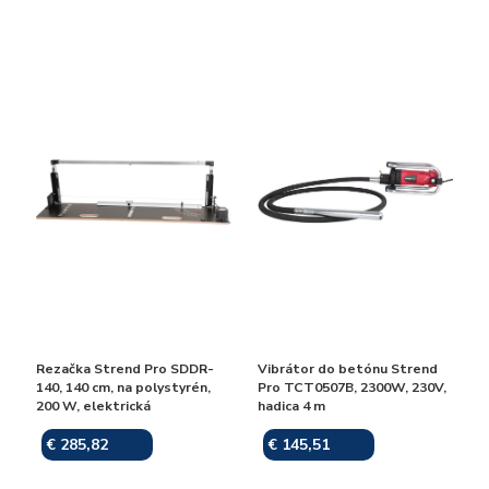
Rezačka Strend Pro SDDR-
Vibrátor do betónu Strend
140, 140 cm, na polystyrén,
Pro TCT0507B, 2300W, 230V,
200 W, elektrická
hadica 4 m
€ 285,82
€ 145,51
Skladom
Skladom