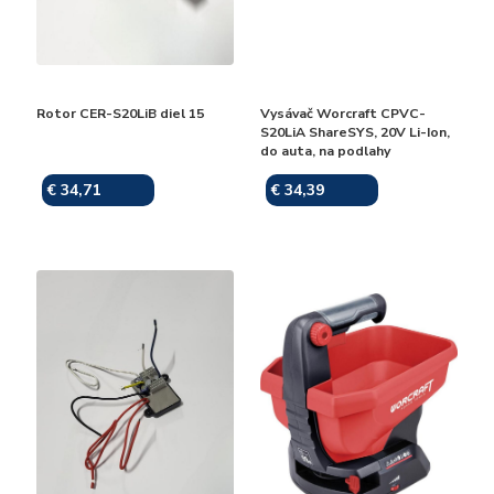
Rotor CER-S20LiB diel 15
Vysávač Worcraft CPVC-
S20LiA ShareSYS, 20V Li-Ion,
do auta, na podlahy
€ 34,71
€ 34,39
Skladom
Skladom