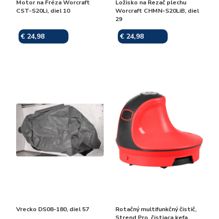
Motor na Fréza Worcraft
Ložisko na Rezač plechu
CST-S20Li, diel 10
Worcraft CHMN-S20LiB, diel
29
€ 24,98
€ 24,98
Skladom
Skladom
Vrecko DS08-180, diel 57
Rotačný multifunkčný čistič,
Strend Pro, čistiaca kefa,