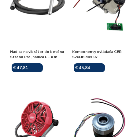
Hadica na vibrátor do betónu
Komponenty ovládača CER-
Strend Pro, hadica L - 6 m
S20LiB diel 07
€ 47,81
€ 45,84
Skladom
Skladom