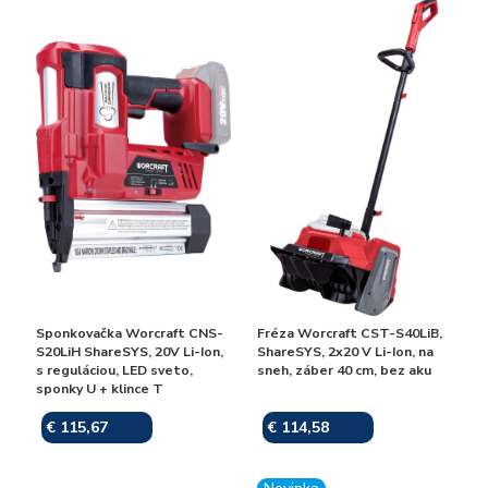
Sponkovačka Worcraft CNS-
Fréza Worcraft CST-S40LiB,
S20LiH ShareSYS, 20V Li-Ion,
ShareSYS, 2x20 V Li-Ion, na
s reguláciou, LED sveto,
sneh, záber 40 cm, bez aku
sponky U + klince T
€ 115,67
€ 114,58
Skladom
Skladom