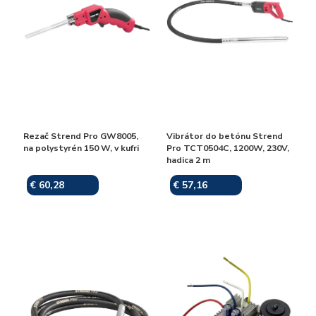
Rezač Strend Pro GW8005,
Vibrátor do betónu Strend
na polystyrén 150 W, v kufri
Pro TCT0504C, 1200W, 230V,
hadica 2 m
€ 60,28
€ 57,16
Skladom
Skladom