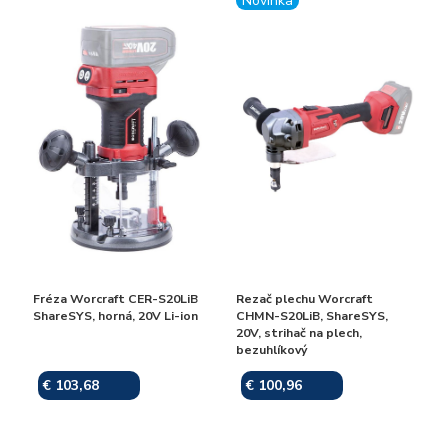
Novinka
Fréza Worcraft CER-S20LiB
Rezač plechu Worcraft
ShareSYS, horná, 20V Li-ion
CHMN-S20LiB, ShareSYS,
20V, strihač na plech,
bezuhlíkový
€ 103,68
€ 100,96
Skladom
Skladom