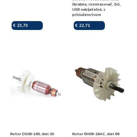
škrabka, rozmrazovač, 3v1,
USB nabíjateľná, s
príslušenstvom
€ 23,73
€ 22,71
Skladom
Skladom
Rotor DS08-180, diel 30
Rotor RH09-26AC, diel 68