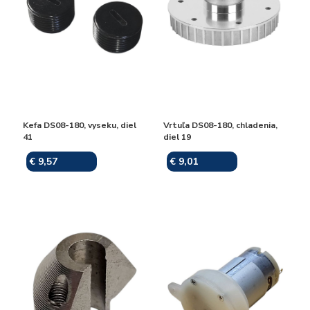
Kefa DS08-180, vyseku, diel
Vrtuľa DS08-180, chladenia,
41
diel 19
€ 9,57
€ 9,01
Skladom
Skladom