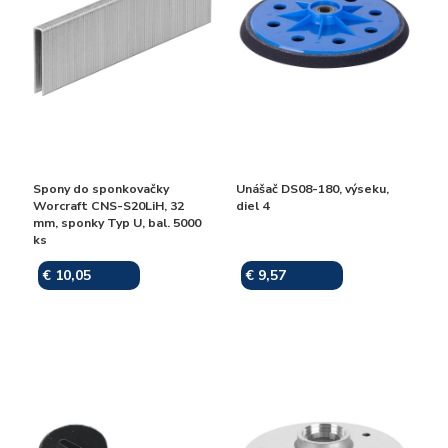
Spony do sponkovačky
Unášač DS08-180, výseku,
Worcraft CNS-S20LiH, 32
diel 4
mm, sponky Typ U, bal. 5000
ks
€ 10,05
€ 9,57
Skladom
Skladom