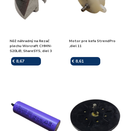
Nôž náhradný na Rezač
Motor pre kefa StrendPro
plechu Worcraft CHMN-
,diel 11
S20LiB, ShareSYS, diel 3
€ 8,67
€ 8,61
Skladom
Skladom