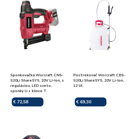
Sponkovačka Worcraft CNS-
Postrekovač Worcraft CBS-
S20Li ShareSYS, 20V Li-Ion, s
S20Li ShareSYS, 20V Li-Ion,
reguláciou, LED sveto,
12 lit.
sponky U + klince T
€ 72,58
€ 69,30
Skladom
Skladom