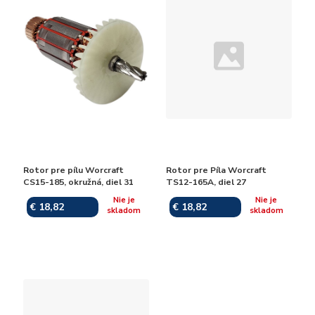
Rotor pre pílu Worcraft
Rotor pre Píla Worcraft
CS15-185, okružná, diel 31
TS12-165A, diel 27
Nie je
Nie je
€ 18,82
€ 18,82
skladom
skladom