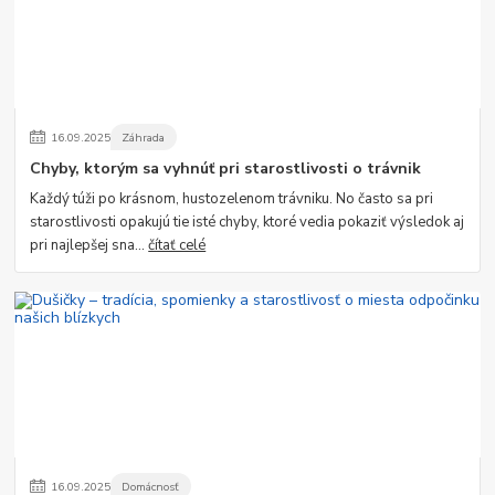
16
.
09
.
2025
Záhrada
Chyby, ktorým sa vyhnúť pri starostlivosti o trávnik
Každý túži po krásnom, hustozelenom trávniku. No často sa pri
starostlivosti opakujú tie isté chyby, ktoré vedia pokaziť výsledok aj
pri najlepšej sna...
čítať celé
16
.
09
.
2025
Domácnosť