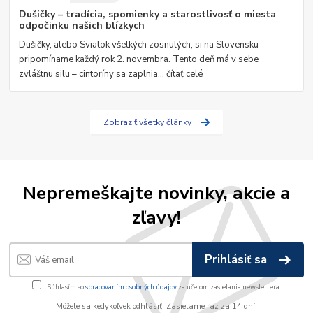
Dušičky – tradícia, spomienky a starostlivosť o miesta
odpočinku našich blízkych
Dušičky, alebo Sviatok všetkých zosnulých, si na Slovensku
pripomíname každý rok 2. novembra. Tento deň má v sebe
zvláštnu silu – cintoríny sa zaplnia...
čítať celé
Zobraziť všetky články
Nepremeškajte novinky, akcie a
zľavy!
Prihlásiť sa
Súhlasím so
spracovaním osobných údajov
za účelom zasielania newslettera.
Môžete sa kedykoľvek odhlásiť. Zasielame raz za 14 dní.