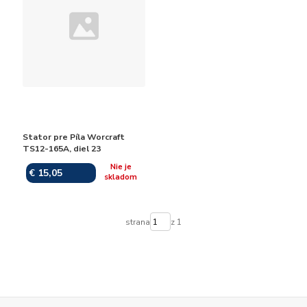
Stator pre Píla Worcraft
TS12-165A, diel 23
Nie je
€ 15,05
skladom
strana
z 1