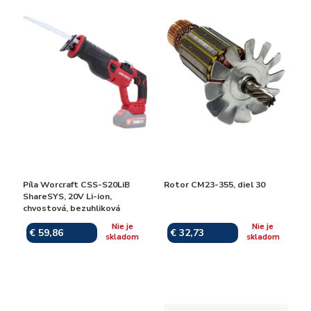
Píla Worcraft CSS-S20LiB
Rotor CM23-355, diel 30
ShareSYS, 20V Li-ion,
chvostová, bezuhliková
Nie je
Nie je
€ 59,86
€ 32,73
skladom
skladom