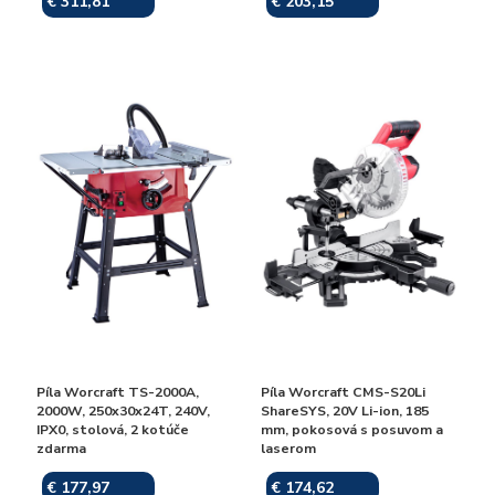
€ 311,81
€ 203,15
Skladom
Skladom
Píla Worcraft TS-2000A,
Píla Worcraft CMS-S20Li
2000W, 250x30x24T, 240V,
ShareSYS, 20V Li-ion, 185
IPX0, stolová, 2 kotúče
mm, pokosová s posuvom a
zdarma
laserom
€ 177,97
€ 174,62
Skladom
Skladom