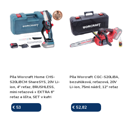
Píla Worcraft Home CHS-
Píla Worcraft CGC-S20LiBA,
S20LiBCM ShareSYS, 20V Li-
bezuhliková, reťazová, 20V
ion, 4" reťaz, BRUSHLESS,
Li-ion, 75ml nádrž, 12" reťaz
mini reťazová + EXTRA 6"
reťaz a lišta, SET v kufri
€ 53
€ 52,82
Skladom
Skladom