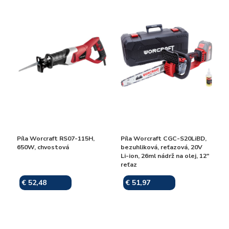
Píla Worcraft RS07-115H,
Píla Worcraft CGC-S20LiBD,
650W, chvostová
bezuhliková, reťazová, 20V
Li-ion, 26ml nádrž na olej, 12"
reťaz
€ 52,48
€ 51,97
Skladom
Skladom