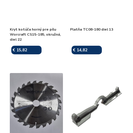
Kryt kotúča horný pre pílu
Platňa TC08-180 diel 13
Worcraft CS15-185, okružná,
diel 22
€ 15,82
€ 14,82
Skladom
Skladom