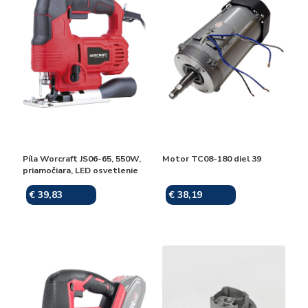
Píla Worcraft JS06-65, 550W,
Motor TC08-180 diel 39
priamočiara, LED osvetlenie
€ 39,83
€ 38,19
Skladom
Skladom