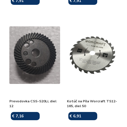
€ 7,91
€ 7,91
Skladom
Skladom
Prevodovka CSS-S20Li, diel
Kotúč na Píla Worcraft TS12-
12
165, diel 50
€ 7,16
€ 6,91
Skladom
Skladom