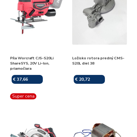
Píla Worcraft CJS-S20Li
Ložisko rotora predný CMS-
ShareSYS, 20V Li-Ion,
S20L diel 38
priamočiara
€ 37,66
€ 20,72
Skladom
Skladom
Super cena