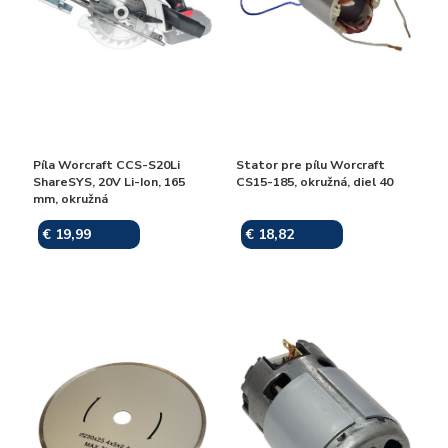
Píla Worcraft CCS-S20Li
Stator pre pílu Worcraft
ShareSYS, 20V Li-Ion, 165
CS15-185, okružná, diel 40
mm, okružná
€ 19,99
€ 18,82
Skladom
Skladom