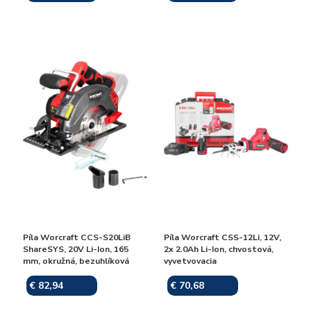
Píla Worcraft CCS-S20LiB
Píla Worcraft CSS-12Li, 12V,
ShareSYS, 20V Li-Ion, 165
2x 2.0Ah Li-Ion, chvostová,
mm, okružná, bezuhlíková
vyvetvovacia
€ 82,94
€ 70,68
Skladom
Skladom