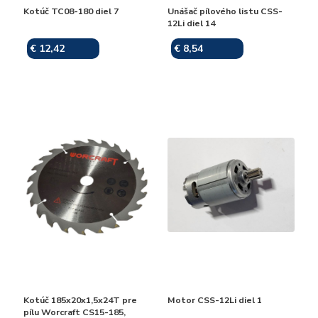
Kotúč TC08-180 diel 7
Unášač pílového listu CSS-
12Li diel 14
€ 12,42
€ 8,54
Skladom
Skladom
Kotúč 185x20x1,5x24T pre
Motor CSS-12Li diel 1
pílu Worcraft CS15-185,