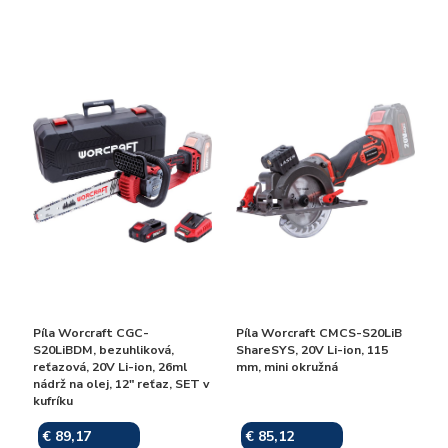
Píla Worcraft CGC-
Píla Worcraft CMCS-S20LiB
S20LiBDM, bezuhliková,
ShareSYS, 20V Li-ion, 115
reťazová, 20V Li-ion, 26ml
mm, mini okružná
nádrž na olej, 12" reťaz, SET v
kufríku
€ 89,17
€ 85,12
Skladom
Skladom