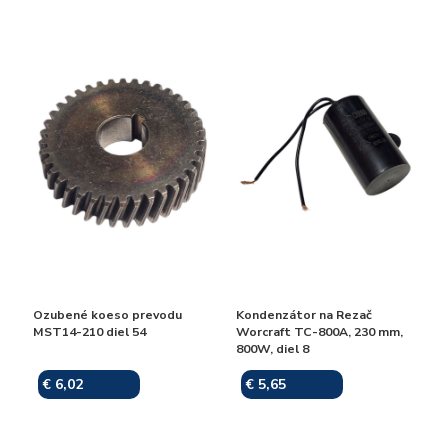
Ozubené koeso prevodu
Kondenzátor na Rezač
MST14-210 diel 54
Worcraft TC-800A, 230 mm,
800W, diel 8
€ 6,02
€ 5,65
Skladom
Skladom