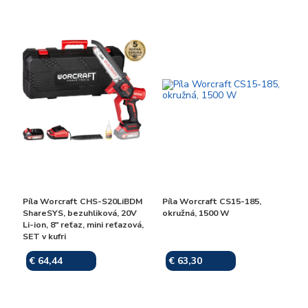
Píla Worcraft CHS-S20LiBDM
Píla Worcraft CS15-185,
ShareSYS, bezuhliková, 20V
okružná, 1500 W
Li-ion, 8" reťaz, mini reťazová,
SET v kufri
€ 64,44
€ 63,30
Skladom
Skladom