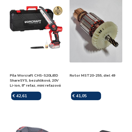
Píla Worcraft CHS-S20LiBD
Rotor MST20-255, diel 49
ShareSYS, bezuhliková, 20V
Li-ion, 8" reťaz, mini reťazová
€ 42,61
€ 41,05
Skladom
Skladom