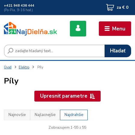
+421 948 436 444
za
€ 0
(Po-Pia, 9-16 hod.)
Menu
Hľadať
Úvod
Elektro
Píly
Píly
Upresniť parametre
Najnovšie
Najlacnejšie
Najdrahšie
Zobrazujem 1-55 z 55