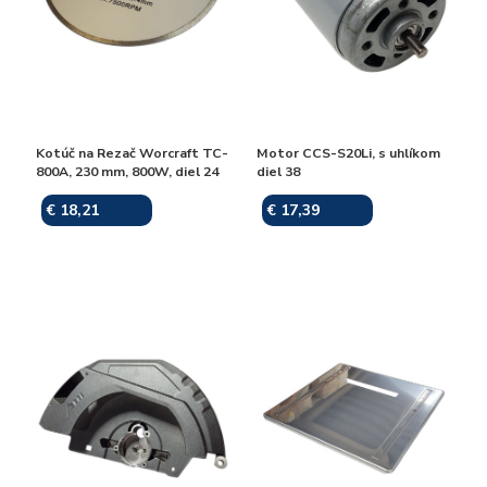
Kotúč na Rezač Worcraft TC-
Motor CCS-S20Li, s uhlíkom
800A, 230 mm, 800W, diel 24
diel 38
€ 18,21
€ 17,39
Skladom
Skladom