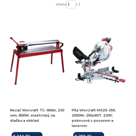
strana
z 1
Rezač Worcraft TC-800A, 230
Píla Worcraft MS20-255,
mm, 800W, elektrický, na
2000W, 255x60T, 230V,
dlažbu a obklad
pokosová s posuvom a
laserom