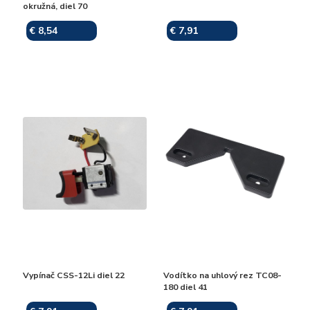
okružná, diel 70
€ 8,54
€ 7,91
Skladom
Skladom
Vypínač CSS-12Li diel 22
Vodítko na uhlový rez TC08-
180 diel 41