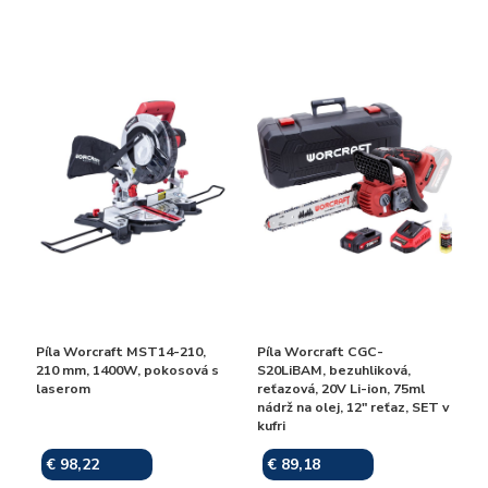
Píla Worcraft MST14-210,
Píla Worcraft CGC-
210 mm, 1400W, pokosová s
S20LiBAM, bezuhliková,
laserom
reťazová, 20V Li-ion, 75ml
nádrž na olej, 12" reťaz, SET v
kufri
€ 98,22
€ 89,18
Skladom
Skladom