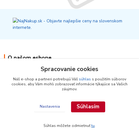
O našom eshope
Spracovanie cookies
Náš e-shop a partneri potrebujú Váš
súhlas
s použitím súborov
Ako nakupovať
cookies, aby Vám mohli zobrazovať informácie týkajúce sa Vašich
Kontakty
záujmov.
Súhlasím
Nastavenia
Informácie pre zákazníkov
Obchodné podmienky
Súhlas môžete odmietnuť
tu
.
Reklamačný poriadok
Vrátenie tovaru