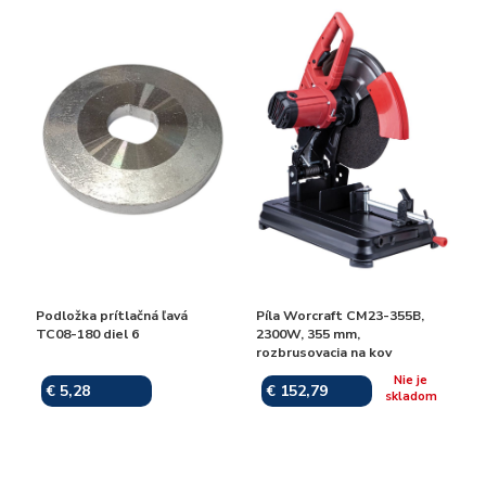
Podložka prítlačná ľavá
Píla Worcraft CM23-355B,
TC08-180 diel 6
2300W, 355 mm,
rozbrusovacia na kov
Nie je
€ 5,28
€ 152,79
Skladom
skladom