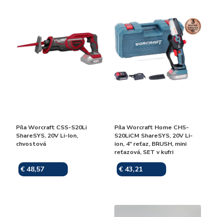
Píla Worcraft CSS-S20Li
Píla Worcraft Home CHS-
ShareSYS, 20V Li-Ion,
S20LiCM ShareSYS, 20V Li-
chvostová
ion, 4" reťaz, BRUSH, mini
reťazová, SET v kufri
€ 48,57
€ 43,21
Skladom
Skladom