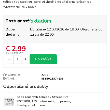
teliesok so stopkou, ktoré sú vhodné do vŕtačky na brúsenie a
vyrezávanie.
celý popis
Skladom
Dostupnosť:
Doba
Doručenie 12.08.2026 do 18:00. Objednajte do
dodania
zajtra do 22:00
€ 2,99
€ 2,43
bez DPH
Do košíka
Číslo produktu:
2781
EAN kód:
8585023374236
Odporúčané produkty
Sada brúsnych teliesok Strend Pro
Skladom
RGT1081, 105 dielna, mini, do priamej
brúsky, so stopkou