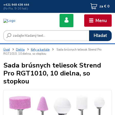
+421 948 436 444
za
€ 0
(Po-Pia, 9-16 hod.)
Menu
Hľadať
Úvod
Dielňa
Kefy a kartáče
Sada brúsnych teliesok Strend Pro
RGT1010, 10 dielna, so stopkou
Sada brúsnych teliesok Strend
Pro RGT1010, 10 dielna, so
stopkou