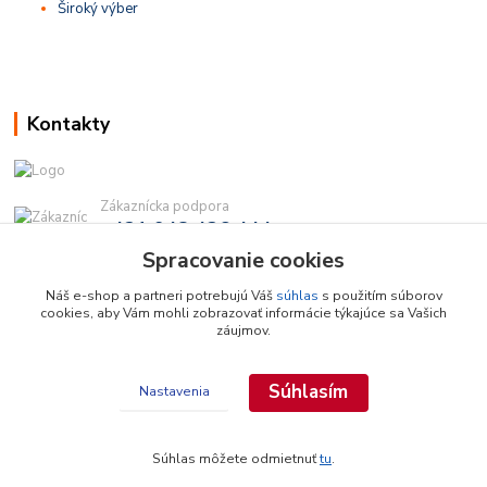
Široký výber
Kontakty
Zákaznícka podpora
+421 948 436 444
(Po-Pia, 9-16 hod.)
Spracovanie cookies
info@najdielna.sk
Náš e-shop a partneri potrebujú Váš
súhlas
s použitím súborov
cookies, aby Vám mohli zobrazovať informácie týkajúce sa Vašich
záujmov.
Súhlasím
Nastavenia
Copyright © 2026 najdielna.sk
Súhlas môžete odmietnuť
tu
.
Vytvorené na
Eshop-rychlo.sk