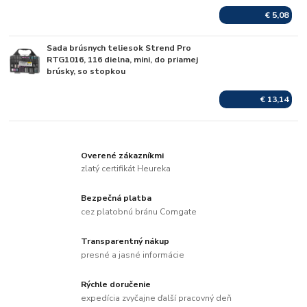
€ 5,08
Sada brúsnych teliesok Strend Pro
Skladom
RTG1016, 116 dielna, mini, do priamej
brúsky, so stopkou
€ 13,14
Overené zákazníkmi
zlatý certifikát Heureka
Bezpečná platba
cez platobnú bránu Comgate
Transparentný nákup
presné a jasné informácie
Rýchle doručenie
expedícia zvyčajne ďalší pracovný deň