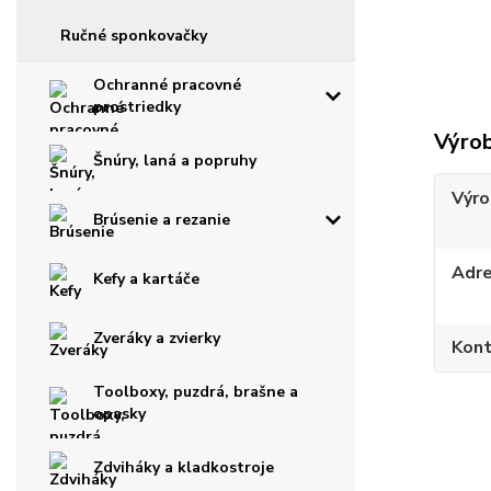
Ručné sponkovačky
Ochranné pracovné
prostriedky
Výro
Šnúry, laná a popruhy
Výro
Brúsenie a rezanie
Adr
Kefy a kartáče
Zveráky a zvierky
Kont
Toolboxy, puzdrá, brašne a
opasky
Zdviháky a kladkostroje