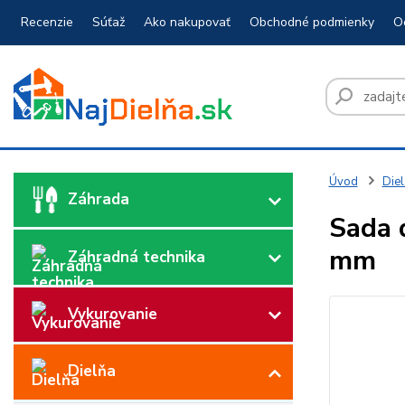
Recenzie
Súťaž
Ako nakupovať
Obchodné podmienky
O
Úvod
Diel
Záhrada
Sada d
mm
Záhradná technika
Vykurovanie
Dielňa