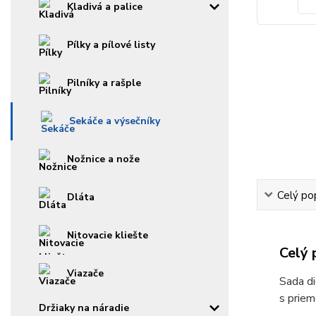
Kladivá a palice
Pílky a pílové listy
Pilníky a rašple
Sekáče a výsečníky
Nožnice a nože
Celý po
Dláta
Nitovacie kliešte
Celý 
Viazače
Sada di
s priem
Držiaky na náradie