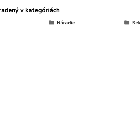
radený v kategóriách
Náradie
Sek