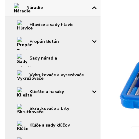
Náradie
Hlavice a sady hlavíc
Propán Bután
Sady náradia
Vykružovače a vyrezávače
Kliešte a hasáky
Skrutkovače a bity
Kľúče a sady kľúčov