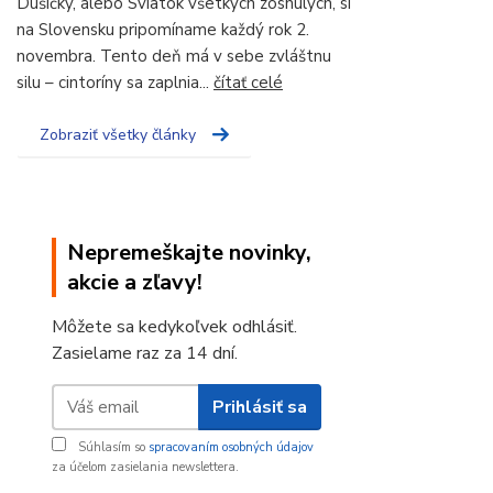
Dušičky, alebo Sviatok všetkých zosnulých, si
na Slovensku pripomíname každý rok 2.
novembra. Tento deň má v sebe zvláštnu
silu – cintoríny sa zaplnia...
čítať celé
Zobraziť všetky články
Nepremeškajte novinky,
akcie a zľavy!
Môžete sa kedykoľvek odhlásiť.
Zasielame raz za 14 dní.
Prihlásiť sa
Súhlasím so
spracovaním osobných údajov
za účelom zasielania newslettera.