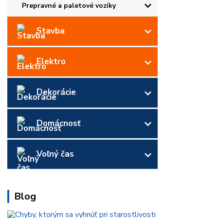
Prepravné a paletové vozíky
Stavba
Elektro
Dekorácie
Domácnosť
Voľný čas
Blog