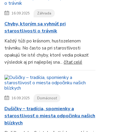
16.09.2025
Záhrada
Chyby, ktorým sa vyhnúť pri
starostlivosti o trávnik
Každý túži po krásnom, hustozelenom
trávniku. No často sa pri starostlivosti
opakujú tie isté chyby, ktoré vedia pokaziť
výsledok aj pri najlepšej sna...
čítať celé
16.09.2025
Domácnosť
Dušičky – tradícia, spomienky a
starostlivosť o miesta odpočinku našich
blízkych