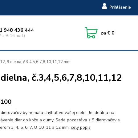
Prihlásenie
1 948 436 444
za
€ 0
ia, 9-16 hod.)
2, 9 dielna, č.3,4,5,6,7,8,10,11,12 mm
ielna, č.3,4,5,6,7,8,10,11,12
4100
dierovačov by nemala chýbať vo vašej dielni. Je ideálna na
ávanie dier do kože a gumy. Sada pozostáva z 9 dierovačov s
erom 3, 4, 5, 6, 7, 8, 10, 11 a 12 mm.
celý popis