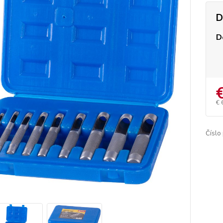
D
D
€ 
Číslo