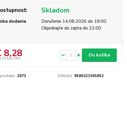
Skladom
ostupnosť:
oba dodania
Doručenie 14.08.2026 do 18:00.
Objednajte do zajtra do 22:00
€ 8,28
Do košíka
6,73
bez DPH
 produktu:
2873
EAN kód:
8585023365852