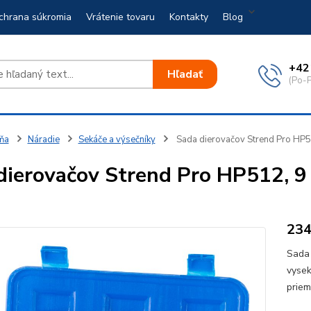
chrana súkromia
Vrátenie tovaru
Kontakty
Blog
+42
Hľadať
(Po-P
ňa
Náradie
Sekáče a výsečníky
Sada dierovačov Strend Pro HP51
ierovačov Strend Pro HP512, 9 d
23
Sada 
vysek
priem