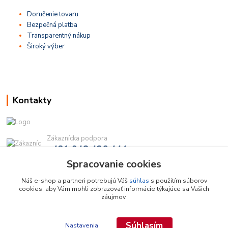
Doručenie tovaru
Bezpečná platba
Transparentný nákup
Široký výber
Kontakty
Zákaznícka podpora
+421 948 436 444
(Po-Pia, 9-16 hod.)
Spracovanie cookies
info@najdielna.sk
Náš e-shop a partneri potrebujú Váš
súhlas
s použitím súborov
cookies, aby Vám mohli zobrazovať informácie týkajúce sa Vašich
záujmov.
Súhlasím
Nastavenia