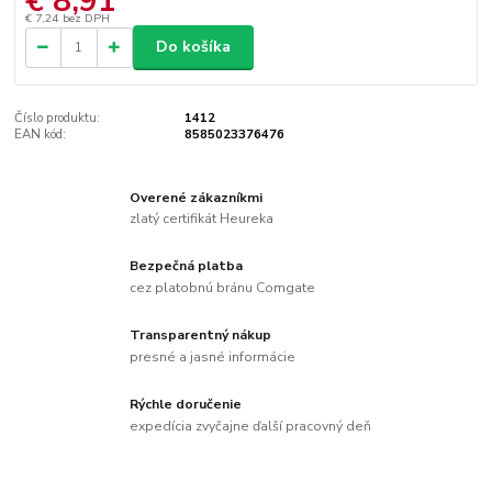
€ 8,91
€ 7,24
bez DPH
Do košíka
Číslo produktu:
1412
EAN kód:
8585023376476
Overené zákazníkmi
zlatý certifikát Heureka
Bezpečná platba
cez platobnú bránu Comgate
Transparentný nákup
presné a jasné informácie
Rýchle doručenie
expedícia zvyčajne ďalší pracovný deň