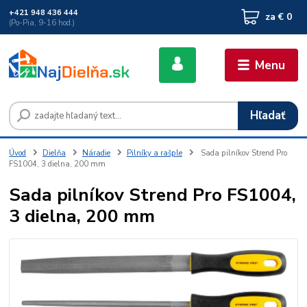
+421 948 436 444
za
€ 0
(Po-Pia, 9-16 hod.)
Menu
Hľadať
Úvod
Dielňa
Náradie
Pilníky a rašple
Sada pilníkov Strend Pro
FS1004, 3 dielna, 200 mm
Sada pilníkov Strend Pro FS1004,
3 dielna, 200 mm