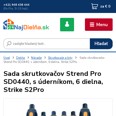
+421 948 436 444
za
€ 0
(Po-Pia, 9-16 hod.)
Menu
Hľadať
Úvod
Dielňa
Náradie
Skrutkovače a bity
Sada skrutkovačov
Strend Pro SD0440, s úderníkom, 6 dielna, Strike S2Pro
Sada skrutkovačov Strend Pro
SD0440, s úderníkom, 6 dielna,
Strike S2Pro