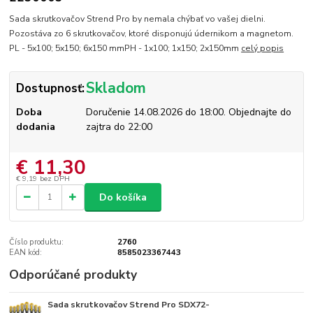
Sada skrutkovačov Strend Pro by nemala chýbať vo vašej dielni.
Pozostáva zo 6 skrutkovačov, ktoré disponujú údernikom a magnetom.
PL - 5x100; 5x150; 6x150 mmPH - 1x100; 1x150; 2x150mm
celý popis
Skladom
Dostupnosť:
Doba
Doručenie 14.08.2026 do 18:00. Objednajte do
dodania
zajtra do 22:00
€ 11,30
€ 9,19
bez DPH
Do košíka
Číslo produktu:
2760
EAN kód:
8585023367443
Odporúčané produkty
Sada skrutkovačov Strend Pro SDX72-
Skladom