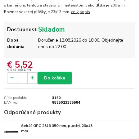
s kameňom, tehlou a stavebným materiálom. Jeho dĺžka je 200 mm.
Rozmer sekacej plôšky je 23x13 mm.
celý popis
Skladom
Dostupnosť:
Doba
Doručenie 12.08.2026 do 18:00. Objednajte
dodania
dnes do 22:00
€ 5,52
€ 4,49
bez DPH
Do košíka
Číslo produktu:
3160
EAN kód:
8585023385584
Odporúčané produkty
Sekáč GPC 2313 350 mm, plochý, 23x13
Skladom
mm