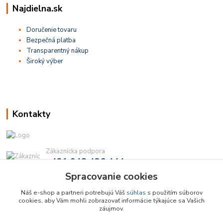
Najdielna.sk
Doručenie tovaru
Bezpečná platba
Transparentný nákup
Široký výber
Kontakty
Zákaznícka podpora
+421 948 436 444
(Po-Pia, 9-16 hod.)
Spracovanie cookies
info@najdielna.sk
Náš e-shop a partneri potrebujú Váš
súhlas
s použitím súborov
cookies, aby Vám mohli zobrazovať informácie týkajúce sa Vašich
záujmov.