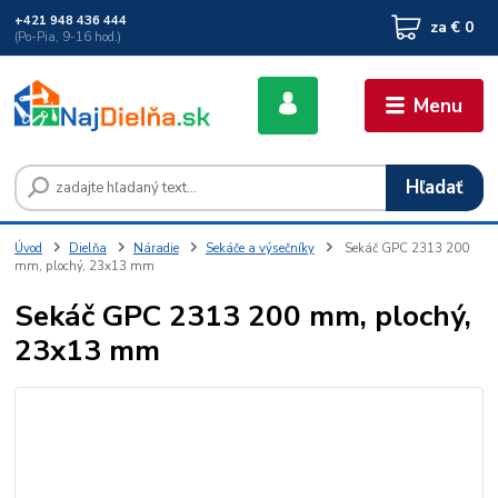
+421 948 436 444
za
€ 0
(Po-Pia, 9-16 hod.)
Menu
Hľadať
Úvod
Dielňa
Náradie
Sekáče a výsečníky
Sekáč GPC 2313 200
mm, plochý, 23x13 mm
Sekáč GPC 2313 200 mm, plochý,
23x13 mm