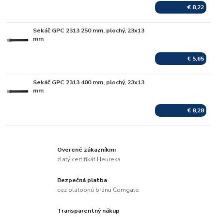
€ 8,22
Sekáč GPC 2313 250 mm, plochý, 23x13
Skladom
mm
€ 5,65
Sekáč GPC 2313 400 mm, plochý, 23x13
Skladom
mm
€ 8,28
Overené zákazníkmi
zlatý certifikát Heureka
Bezpečná platba
cez platobnú bránu Comgate
Transparentný nákup