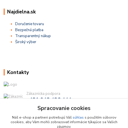
Najdielna.sk
Doručenie tovaru
Bezpečná platba
Transparentný nákup
Široký výber
Kontakty
Zákaznícka podpora
+421 948 436 444
(Po-Pia, 9-16 hod.)
Spracovanie cookies
info@najdielna.sk
Náš e-shop a partneri potrebujú Váš
súhlas
s použitím súborov
cookies, aby Vám mohli zobrazovať informácie týkajúce sa Vašich
záujmov.