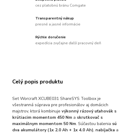
cez platobnú bránu Comgate
Transparentný nákup
presné a jasné informácie
Rýchle doručenie
expedícia zvyčajne ďalší pracovný deň
Celý popis produktu
Set Worcraft XCUBE031 ShareSYS Toolbox je
všestranná súprava pre profesionálov aj domácich
majstrov, ktorá kombinuje
výkonný rázový uťahovák s
krútiacim momentom 450 Nm
a
skrutkovač s
maximálnym momentom 50 Nm
. Súčasťou balenia
sú
dva akumulátory (1x 2.0 Ah + 1x 4.0 Ah)
,
nabíjačka
a