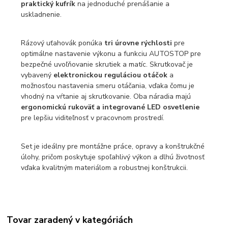
praktický kufrík
na jednoduché prenášanie a
uskladnenie.
Rázový uťahovák ponúka
tri úrovne rýchlosti
pre
optimálne nastavenie výkonu a funkciu AUTOSTOP pre
bezpečné uvoľňovanie skrutiek a matíc. Skrutkovač je
vybavený
elektronickou reguláciou otáčok
a
možnosťou nastavenia smeru otáčania, vďaka čomu je
vhodný na vŕtanie aj skrutkovanie. Oba náradia majú
ergonomickú rukoväť a integrované LED osvetlenie
pre lepšiu viditeľnosť v pracovnom prostredí.
Set je ideálny pre montážne práce, opravy a konštrukčné
úlohy, pričom poskytuje spoľahlivý výkon a dlhú životnosť
vďaka kvalitným materiálom a robustnej konštrukcii.
Tovar zaradený v kategóriách