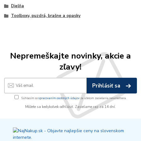
Dielňa
Toolboxy, puzdrá, brašne a opasky
Nepremeškajte novinky, akcie a
zľavy!
Prihlásiť sa
Súhlasím so
spracovaním osobných údajov
za účelom zasielania newslettera.
Môžete sa kedykoľvek odhlásiť. Zasielame raz za 14 dní.