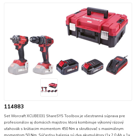
114883
Set Worcraft XCUBE031 ShareSYS Toolbox je všestranná súprava pre
profesionálov aj domácich majstrov, ktorá kombinuje výkonný rázový
uťahovák s krútiacim momentom 450 Nm a skrutkovač s maximálnym
momentom 50 Nm. Súčasťou balenia sú dva akumulátory (1x 2.0 Ah + 1x