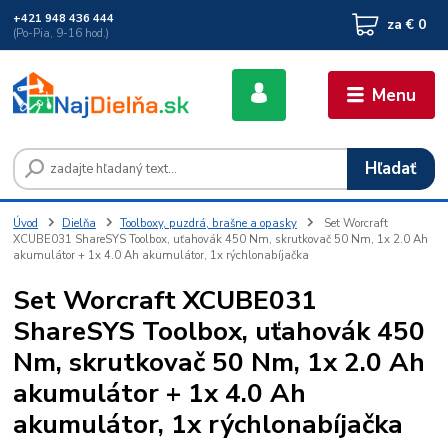
+421 948 436 444
za
€ 0
(Po-Pia, 9-16 hod.)
Menu
Hľadať
Úvod
Dielňa
Toolboxy, puzdrá, brašne a opasky
Set Worcraft
XCUBE031 ShareSYS Toolbox, uťahovák 450 Nm, skrutkovač 50 Nm, 1x 2.0 Ah
akumulátor + 1x 4.0 Ah akumulátor, 1x rýchlonabíjačka
Set Worcraft XCUBE031
ShareSYS Toolbox, uťahovák 450
Nm, skrutkovač 50 Nm, 1x 2.0 Ah
akumulátor + 1x 4.0 Ah
akumulátor, 1x rýchlonabíjačka