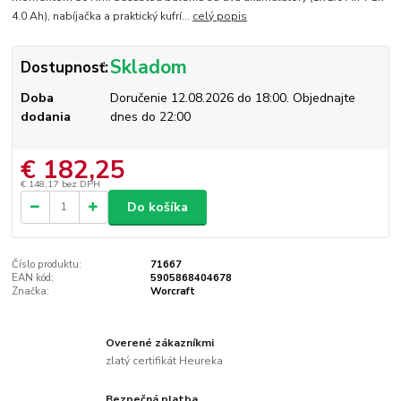
4.0 Ah), nabíjačka a praktický kufrí...
celý popis
Skladom
Dostupnosť:
Doba
Doručenie 12.08.2026 do 18:00. Objednajte
dodania
dnes do 22:00
€ 182,25
€ 148,17
bez DPH
Do košíka
Číslo produktu:
71667
EAN kód:
5905868404678
Značka:
Worcraft
Overené zákazníkmi
zlatý certifikát Heureka
Bezpečná platba