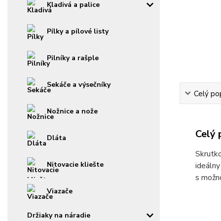
Kladivá a palice
Pílky a pílové listy
Pilníky a rašple
Sekáče a výsečníky
Celý po
Nožnice a nože
Celý 
Dláta
Skrutko
Nitovacie kliešte
ideálny
s možno
Viazače
Držiaky na náradie