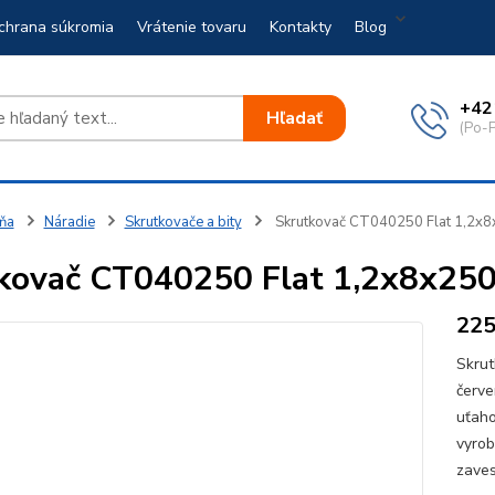
chrana súkromia
Vrátenie tovaru
Kontakty
Blog
+42
Hľadať
(Po-P
ňa
Náradie
Skrutkovače a bity
Skrutkovač CT040250 Flat 1,2x8x
kovač CT040250 Flat 1,2x8x250
22
Skrut
červe
uťaho
vyrob
zave