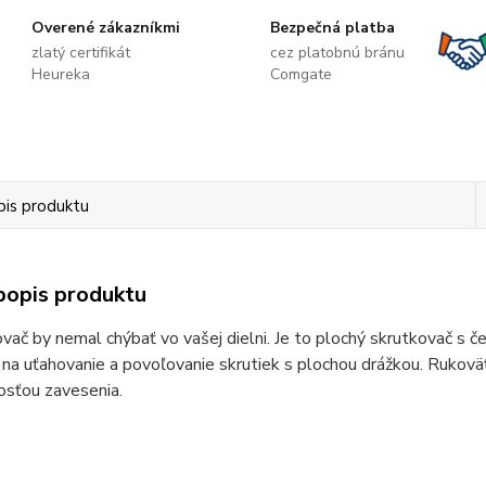
Overené zákazníkmi
Bezpečná platba
zlatý certifikát
cez platobnú bránu
Heureka
Comgate
pis produktu
popis produktu
vač by nemal chýbať vo vašej dielni. Je to plochý skrutkovač s č
 na uťahovanie a povoľovanie skrutiek s plochou drážkou. Rukov
sťou zavesenia.