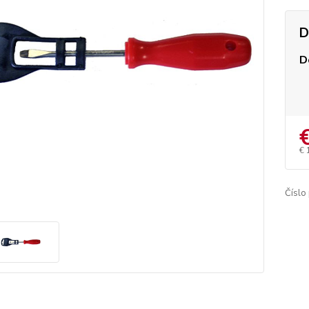
D
D
€ 
Číslo