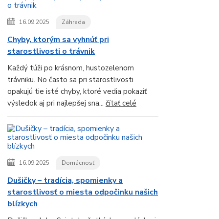
16.09.2025
Záhrada
Chyby, ktorým sa vyhnúť pri
starostlivosti o trávnik
Každý túži po krásnom, hustozelenom
trávniku. No často sa pri starostlivosti
opakujú tie isté chyby, ktoré vedia pokaziť
výsledok aj pri najlepšej sna...
čítať celé
16.09.2025
Domácnosť
Dušičky – tradícia, spomienky a
starostlivosť o miesta odpočinku našich
blízkych