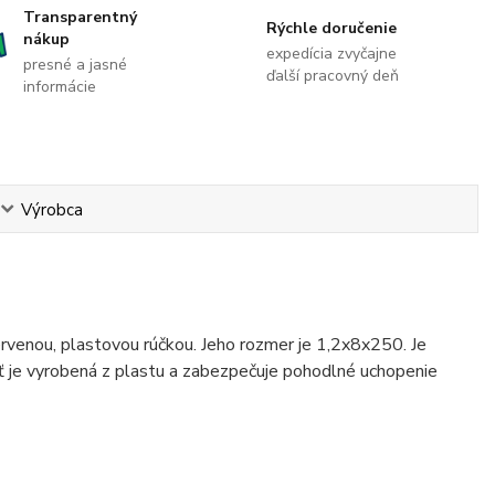
Transparentný
Rýchle doručenie
nákup
expedícia zvyčajne
presné a jasné
ďalší pracovný deň
informácie
Výrobca
ervenou, plastovou rúčkou. Jeho rozmer je 1,2x8x250. Je
äť je vyrobená z plastu a zabezpečuje pohodlné uchopenie