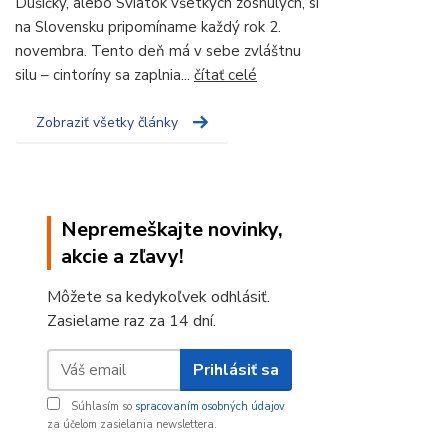
Dušičky, alebo Sviatok všetkých zosnulých, si
na Slovensku pripomíname každý rok 2.
novembra. Tento deň má v sebe zvláštnu
silu – cintoríny sa zaplnia...
čítať celé
Zobraziť všetky články
Nepremeškajte novinky,
akcie a zľavy!
Môžete sa kedykoľvek odhlásiť.
Zasielame raz za 14 dní.
Prihlásiť sa
Súhlasím so
spracovaním osobných údajov
za účelom zasielania newslettera.