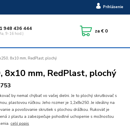
Prihlásenie
1 948 436 444
za
€ 0
ia, 9-16 hod.)
250, 8x10 mm, RedPlast, plochý
, 8x10 mm, RedPlast, plochý
5753
kovač by nemal chýbať vo vašej dielni. Je to plochý skrutkovač s
nou, plastovou rúčkou. Jeho rozmer je 1,2x8x250. Je ideálny na
vanie a povoľovanie skrutiek s plochou drážkou. Rukoväť je
ená z plastu a zabezpečuje pohodlné uchopenie s možnosťou
senia.
celý popis