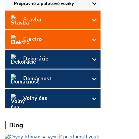
Prepravné a paletové vozíky
Stavba
Elektro
Dekorácie
Domácnosť
Voľný čas
Blog