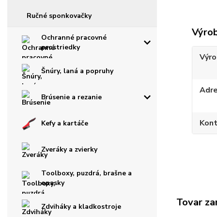
Ručné sponkovačky
Výro
Ochranné pracovné
prostriedky
Výro
Šnúry, laná a popruhy
Adr
Brúsenie a rezanie
Kont
Kefy a kartáče
Zveráky a zvierky
Toolboxy, puzdrá, brašne a
opasky
Tovar za
Zdviháky a kladkostroje