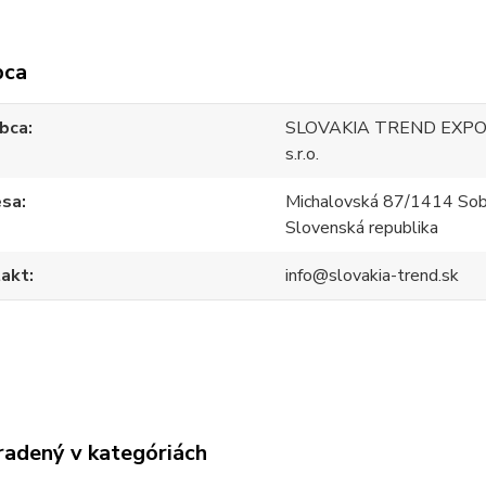
bca
bca
SLOVAKIA TREND EXPO
s.r.o.
esa
Michalovská 87/1414 Sob
Slovenská republika
akt
info@slovakia-trend.sk
radený v kategóriách