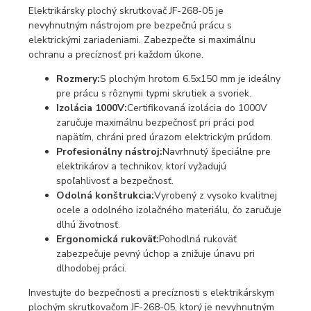
Elektrikársky plochý skrutkovač JF-268-05 je
nevyhnutným nástrojom pre bezpečnú prácu s
elektrickými zariadeniami. Zabezpečte si maximálnu
ochranu a precíznosť pri každom úkone.
Rozmery:
S plochým hrotom 6.5x150 mm je ideálny
pre prácu s rôznymi typmi skrutiek a svoriek.
Izolácia 1000V:
Certifikovaná izolácia do 1000V
zaručuje maximálnu bezpečnosť pri práci pod
napätím, chráni pred úrazom elektrickým prúdom.
Profesionálny nástroj:
Navrhnutý špeciálne pre
elektrikárov a technikov, ktorí vyžadujú
spoľahlivosť a bezpečnosť.
Odolná konštrukcia:
Vyrobený z vysoko kvalitnej
ocele a odolného izolačného materiálu, čo zaručuje
dlhú životnosť.
Ergonomická rukoväť:
Pohodlná rukoväť
zabezpečuje pevný úchop a znižuje únavu pri
dlhodobej práci.
Investujte do bezpečnosti a precíznosti s elektrikárskym
plochým skrutkovačom JF-268-05, ktorý je nevyhnutným