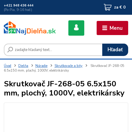
+421 948 436 444
za
€ 0
(Po-Pia, 9-16 hod.)
Menu
Hľadať
Úvod
Dielňa
Náradie
Skrutkovače a bity
Skrutkovač JF-268-05
6.5x150 mm, plochý, 1000V, elektrikársky
Skrutkovač JF-268-05 6.5x150
mm, plochý, 1000V, elektrikársky