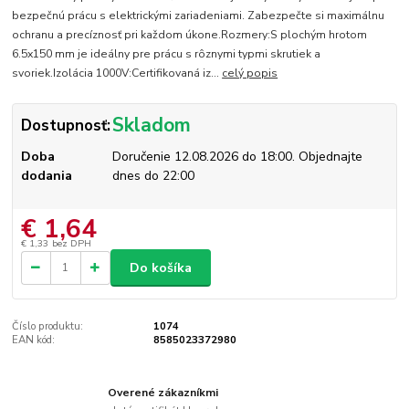
bezpečnú prácu s elektrickými zariadeniami. Zabezpečte si maximálnu
ochranu a precíznosť pri každom úkone.Rozmery:S plochým hrotom
6.5x150 mm je ideálny pre prácu s rôznymi typmi skrutiek a
svoriek.Izolácia 1000V:Certifikovaná iz...
celý popis
Skladom
Dostupnosť:
Doba
Doručenie 12.08.2026 do 18:00. Objednajte
dodania
dnes do 22:00
€ 1,64
€ 1,33
bez DPH
Do košíka
Číslo produktu:
1074
EAN kód:
8585023372980
Overené zákazníkmi