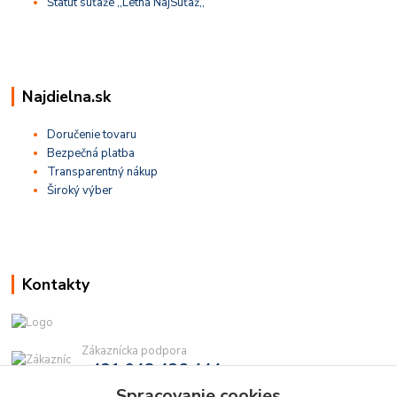
Štatút súťaže ,,Letná NajSúťaž,,
Najdielna.sk
Doručenie tovaru
Bezpečná platba
Transparentný nákup
Široký výber
Kontakty
Zákaznícka podpora
+421 948 436 444
(Po-Pia, 9-16 hod.)
Spracovanie cookies