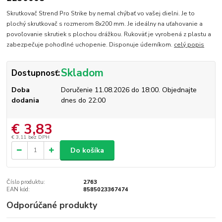
Skrutkovač Strend Pro Strike by nemal chýbať vo vašej dielni. Je to
plochý skrutkovač s rozmerom 8x200 mm. Je ideálny na uťahovanie a
povoľovanie skrutiek s plochou drážkou. Rukoväť je vyrobená z plastu a
zabezpečuje pohodlné uchopenie. Disponuje úderníkom.
celý popis
Skladom
Dostupnosť:
Doba
Doručenie 11.08.2026 do 18:00. Objednajte
dodania
dnes do 22:00
€ 3,83
€ 3,11
bez DPH
Do košíka
Číslo produktu:
2763
EAN kód:
8585023367474
Odporúčané produkty