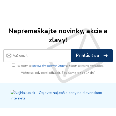
Nepremeškajte novinky, akcie a
zľavy!
Prihlásiť sa
Súhlasím so
spracovaním osobných údajov
za účelom zasielania newslettera.
Môžete sa kedykoľvek odhlásiť. Zasielame raz za 14 dní.