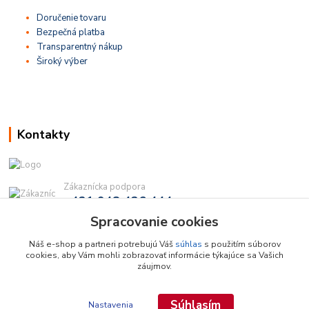
Doručenie tovaru
Bezpečná platba
Transparentný nákup
Široký výber
Kontakty
Zákaznícka podpora
+421 948 436 444
(Po-Pia, 9-16 hod.)
Spracovanie cookies
info@najdielna.sk
Náš e-shop a partneri potrebujú Váš
súhlas
s použitím súborov
cookies, aby Vám mohli zobrazovať informácie týkajúce sa Vašich
záujmov.
Súhlasím
Nastavenia