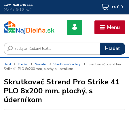
+421 948 436 444
za
€ 0
(Po-Pia, 9-16 hod.)
Menu
Hľadať
Úvod
Dielňa
Náradie
Skrutkovače a bity
Skrutkovač Strend Pro
Strike 41 PLO 8x200 mm, plochý, s úderníkom
Skrutkovač Strend Pro Strike 41
PLO 8x200 mm, plochý, s
úderníkom