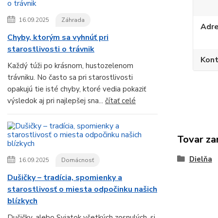
16.09.2025
Záhrada
Adr
Chyby, ktorým sa vyhnúť pri
starostlivosti o trávnik
Kont
Každý túži po krásnom, hustozelenom
trávniku. No často sa pri starostlivosti
opakujú tie isté chyby, ktoré vedia pokaziť
výsledok aj pri najlepšej sna...
čítať celé
Tovar za
Dielňa
16.09.2025
Domácnosť
Dušičky – tradícia, spomienky a
starostlivosť o miesta odpočinku našich
blízkych
Dušičky, alebo Sviatok všetkých zosnulých, si