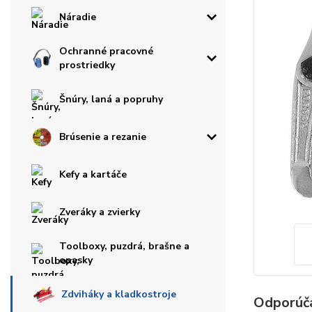
Náradie
Ochranné pracovné
prostriedky
Šnúry, laná a popruhy
Brúsenie a rezanie
Kefy a kartáče
Zveráky a zvierky
Toolboxy, puzdrá, brašne a
opasky
Zdviháky a kladkostroje
Odporúč