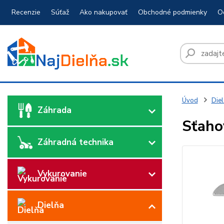
Recenzie
Súťaž
Ako nakupovať
Obchodné podmienky
O
Úvod
Diel
Záhrada
Sťaho
Záhradná technika
Vykurovanie
Dielňa