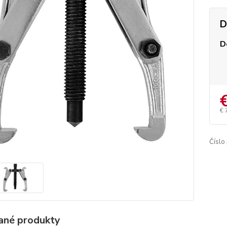
D
D
€ 
Číslo
ané produkty