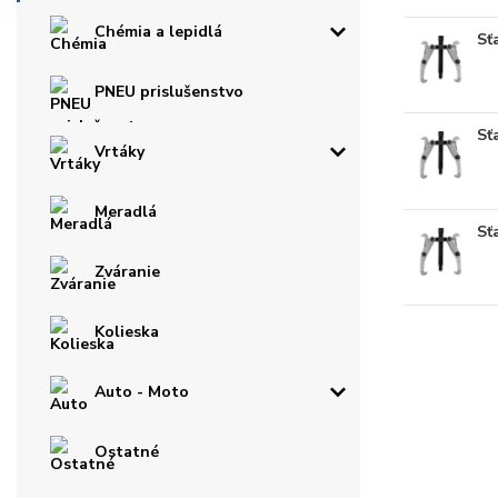
Chémia a lepidlá
Sť
PNEU prislušenstvo
Sť
Vrtáky
Meradlá
Sť
Zváranie
Kolieska
Auto - Moto
Ostatné