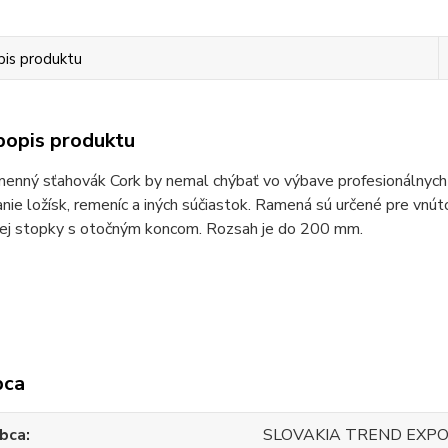
pis produktu
popis produktu
enný sťahovák Cork by nemal chýbať vo výbave profesionálnych r
nie ložísk, remeníc a iných súčiastok. Ramená sú určené pre vnúto
vej stopky s otočným koncom. Rozsah je do 200 mm.
bca
bca
SLOVAKIA TREND EXPO