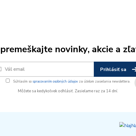
premeškajte novinky, akcie a zľa
Prihlásiť sa
Súhlasím so
spracovaním osobných údajov
za účelom zasielania newslettera.
Môžete sa kedykoľvek odhlásiť. Zasielame raz za 14 dní.