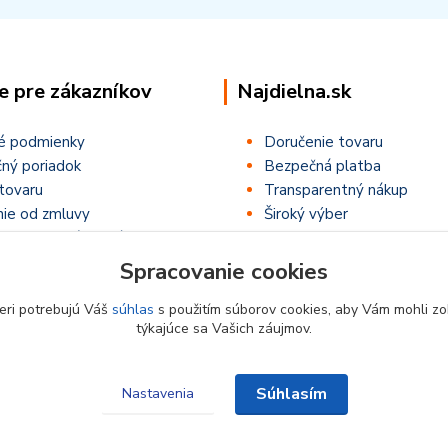
e pre zákazníkov
Najdielna.sk
é podmienky
Doručenie tovaru
ný poriadok
Bezpečná platba
tovaru
Transparentný nákup
ie od zmluvy
Široký výber
ťaže ,,Letná NajSúťaž,,
Spracovanie cookies
eri potrebujú Váš
súhlas
s použitím súborov cookies, aby Vám mohli zo
týkajúce sa Vašich záujmov.
Súhlasím
Nastavenia