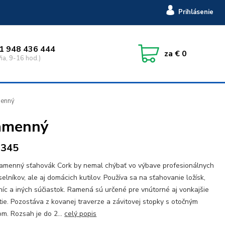
Prihlásenie
1 948 436 444
za
€ 0
ia, 9-16 hod.)
menný
ramenný
2345
amenný sťahovák Cork by nemal chýbať vo výbave profesionálnych
elníkov, ale aj domácich kutilov. Používa sa na sťahovanie ložísk,
íc a iných súčiastok. Ramená sú určené pre vnútorné aj vonkajšie
tie. Pozostáva z kovanej traverze a závitovej stopky s otočným
m. Rozsah je do 2...
celý popis