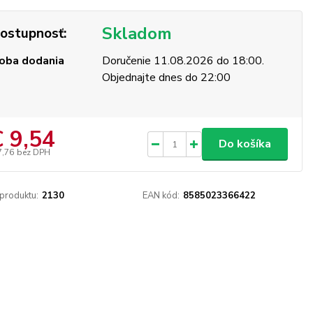
Skladom
ostupnosť:
oba dodania
Doručenie 11.08.2026 do 18:00.
Objednajte dnes do 22:00
€ 9,54
Do košíka
7,76
bez DPH
 produktu:
2130
EAN kód:
8585023366422