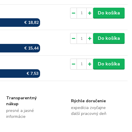
Skladom
Do košíka
€ 18,82
Skladom
Do košíka
€ 15,44
Skladom
Do košíka
€ 7,53
Transparentný
Rýchle doručenie
nákup
expedícia zvyčajne
presné a jasné
ďalší pracovný deň
informácie