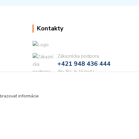
Kontakty
Zákaznícka podpora
+421 948 436 444
(Po-Pia, 9-16 hod.)
info@najdielna.sk
brazovať informácie