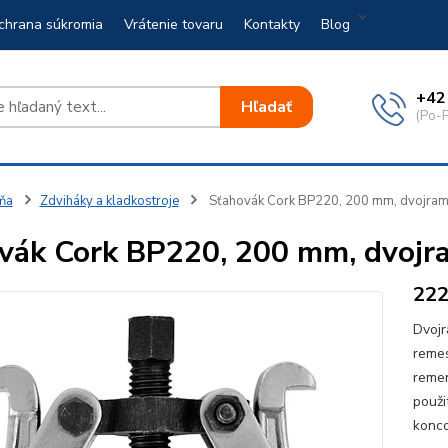
chrana súkromia
Vrátenie tovaru
Kontakty
Blog
+42
Hľadať
(Po-P
ňa
Zdviháky a kladkostroje
Sťahovák Cork BP220, 200 mm, dvojra
vák Cork BP220, 200 mm, dvoj
22
Dvojr
remes
remen
použi
konco