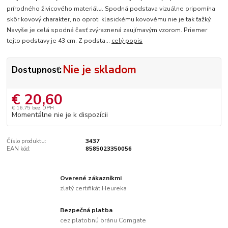
prírodného živicového materiálu. Spodná podstava vizuálne pripomína
skôr kovový charakter, no oproti klasickému kovovému nie je tak ťažký.
Navyše je celá spodná časť zvýraznená zaujímavým vzorom. Priemer
tejto podstavy je 43 cm. Z podsta...
celý popis
Nie je skladom
Dostupnosť:
€ 20,60
€ 16,75
bez DPH
Momentálne nie je k dispozícii
Číslo produktu:
3437
EAN kód:
8585023350056
Overené zákazníkmi
zlatý certifikát Heureka
Bezpečná platba
cez platobnú bránu Comgate