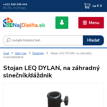
+421 948 436 444
za
€ 0
(Po-Pia, 9-16 hod.)
Menu
Hľadať
Úvod
Voľný čas
Slnečníky
Stojan LEQ DYLAN, na záhradný
slnečník/dáždnik
Stojan LEQ DYLAN, na záhradný
slnečník/dáždnik