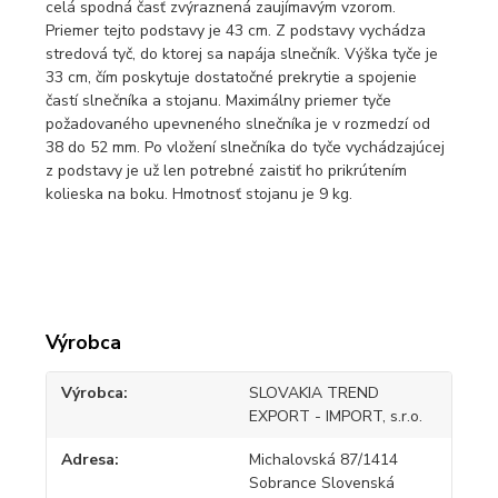
celá spodná časť zvýraznená zaujímavým vzorom.
Priemer tejto podstavy je 43 cm. Z podstavy vychádza
stredová tyč, do ktorej sa napája slnečník. Výška tyče je
33 cm, čím poskytuje dostatočné prekrytie a spojenie
častí slnečníka a stojanu. Maximálny priemer tyče
požadovaného upevneného slnečníka je v rozmedzí od
38 do 52 mm. Po vložení slnečníka do tyče vychádzajúcej
z podstavy je už len potrebné zaistiť ho prikrútením
kolieska na boku. Hmotnosť stojanu je 9 kg.
Výrobca
Výrobca
SLOVAKIA TREND
EXPORT - IMPORT, s.r.o.
Adresa
Michalovská 87/1414
Sobrance Slovenská