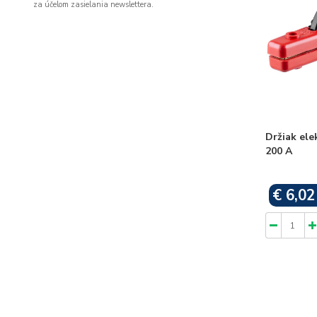
za účelom zasielania newslettera.
Držiak ele
200 A
€ 6,02