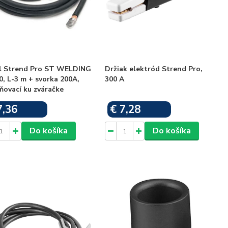
l Strend Pro ST WELDING
Držiak elektród Strend Pro,
, L-3 m + svorka 200A,
300 A
ňovací ku zváračke
7,36
€ 7,28
Skladom
Skladom
Do košíka
Do košíka