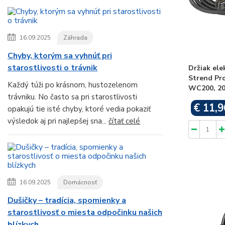
16.09.2025
Záhrada
Chyby, ktorým sa vyhnúť pri
starostlivosti o trávnik
Držiak ele
Strend P
Každý túži po krásnom, hustozelenom
WC200, 20
trávniku. No často sa pri starostlivosti
€ 11,9
opakujú tie isté chyby, ktoré vedia pokaziť
výsledok aj pri najlepšej sna...
čítať celé
16.09.2025
Domácnosť
Dušičky – tradícia, spomienky a
starostlivosť o miesta odpočinku našich
blízkych