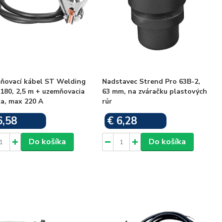
ňovací kábel ST Welding
Nadstavec Strend Pro 63B-2,
180, 2,5 m + uzemňovacia
63 mm, na zváračku plastových
a, max 220 A
rúr
6,58
€ 6,28
Skladom
Skladom
Do košíka
Do košíka