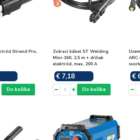
ktród Strend Pro,
Zvárací kábel ST Welding
Uzem
Mini-160, 2,5 m + držiak
ARC-
elektród, max. 200 A
svork
€ 7,18
€ 
Skladom
Skladom
Do košíka
Do košíka