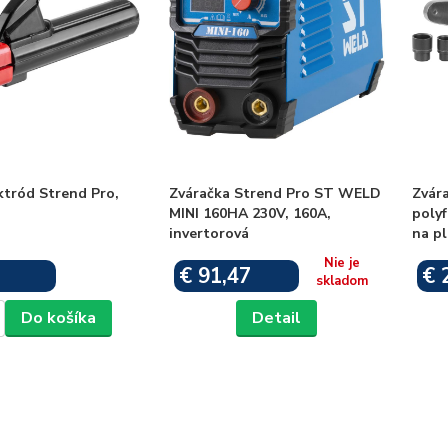
ktród Strend Pro,
Zváračka Strend Pro ST WELD
Zvár
MINI 160HA 230V, 160A,
poly
invertorová
na pl
Nie je
€ 91,47
€ 
Skladom
skladom
Do košíka
Detail