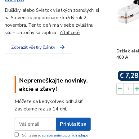
Dušičky, alebo Sviatok všetkých zosnulých, si
na Slovensku pripomíname každý rok 2.
novembra. Tento deň má v sebe zvláštnu
silu – cintoríny sa zaplnia...
čítať celé
Zobraziť všetky články
Držiak ele
400 A
€ 7,28
Nepremeškajte novinky,
akcie a zľavy!
Môžete sa kedykoľvek odhlásiť.
Zasielame raz za 14 dní.
Prihlásiť sa
Súhlasím so
spracovaním osobných údajov