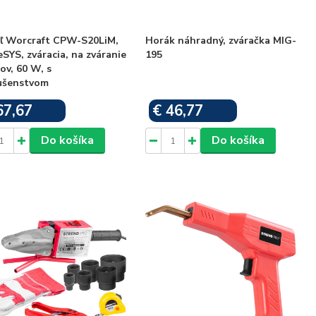
oľ Worcraft CPW-S20LiM,
Horák náhradný, zváračka MIG-
SYS, zváracia, na zváranie
195
ov, 60 W, s
lušenstvom
67,67
€ 46,77
Skladom
Skladom
Do košíka
Do košíka