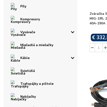
Píly
Zváračka 
MIG-195, 
Kompresory
40A-190A
Vysávače
€ 332,
Miešadlá a miešačky
Káble
Svietidlá
Trafopájky a pištole
Nabíjačky