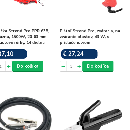
ačka Strend Pro PPR 63B,
Pištoľ Strend Pro, zváracia, na
fúzna, 1500W, 20-63 mm,
zváranie plastov, 43 W, s
astové rúrky, 14 dielna
príslušenstvom
37,10
€ 27,24
Skladom
Skladom
Do košíka
Do košíka