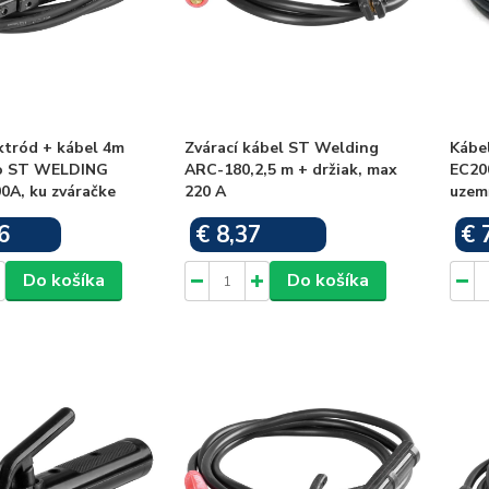
ktród + kábel 4m
Zvárací kábel ST Welding
Kábe
ro ST WELDING
ARC-180,2,5 m + držiak, max
EC200
0A, ku zváračke
220 A
uzem
6
€ 8,37
€ 
Skladom
Skladom
Do košíka
Do košíka