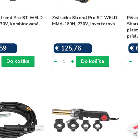
Strend Pro ST WELD
Zváračka Strend Pro ST WELD
Pišt
230V, kombinovaná,
MMA-180H, 230V, invertorová
Share
plast
prís
59
€ 125,76
€ 
Skladom
Skladom
Do košíka
Do košíka