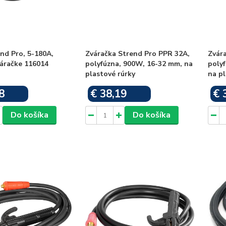
nd Pro, 5-180A,
Zváračka Strend Pro PPR 32A,
Zvár
áračke 116014
polyfúzna, 900W, 16-32 mm, na
poly
plastové rúrky
na pl
8
€ 38,19
€ 
Skladom
Skladom
Do košíka
Do košíka