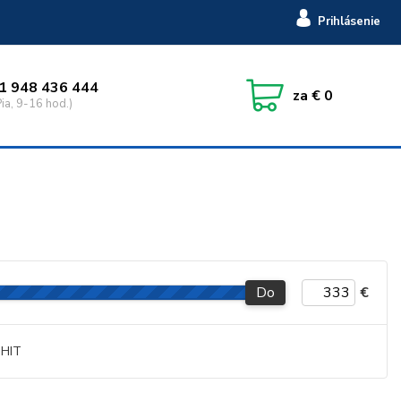
Prihlásenie
1 948 436 444
za
€ 0
ia, 9-16 hod.)
Do
€
HIT