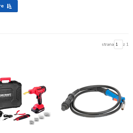
re
strana
z 1