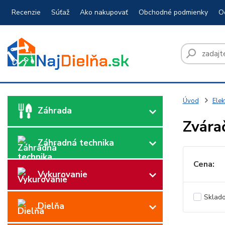
Recenzie
Súťaž
Ako nakupovať
Obchodné podmienky
O
Úvod
Elek
Záhrada
Zvára
Záhradná technika
Cena:
Vykurovanie
Sklad
Dielňa