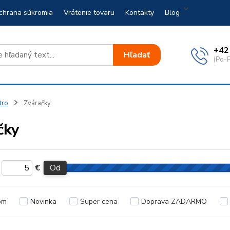
chrana súkromia
Vrátenie tovaru
Kontakty
Blog
+42
Hľadať
(Po-P
tro
Zváračky
čky
€
Od
om
Novinka
Super cena
Doprava ZADARMO