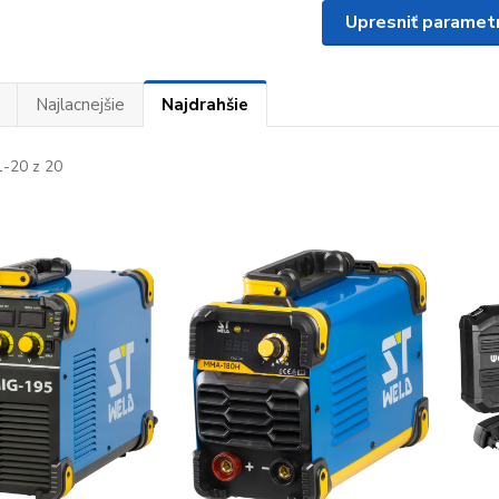
Upresniť paramet
Najlacnejšie
Najdrahšie
-20 z 20