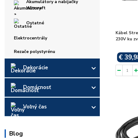
Akumulátory a nabíjačky
Worcraft
Ostatné
Kábel Stre
Elektrocentrály
230V ku zv
Rezače polystyrénu
€ 39,9
Dekorácie
Domácnosť
Voľný čas
Blog