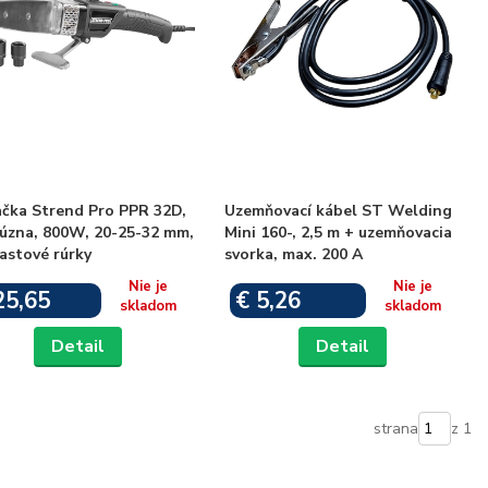
ačka Strend Pro PPR 32D,
Uzemňovací kábel ST Welding
fúzna, 800W, 20-25-32 mm,
Mini 160-, 2,5 m + uzemňovacia
astové rúrky
svorka, max. 200 A
Nie je
Nie je
25,65
€ 5,26
skladom
skladom
Detail
Detail
strana
z 1