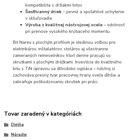
kompatibilita s držiakmi bitov
Šesťhranný driek
– pevné a spoľahlivé uchytenie
v skľučovadle
Výroba z kvalitnej nástrojovej ocele
– odolnosť
pri prenose vysokého krútiaceho momentu
Bit Narex s plochým profilom je ideálnou voľbou pre
elektrikárov, inštalatérov, stolárov aj všestranne
zameraných remeselníkov, ktorí denne pracujú so
skrutkami s plochými drážkami. Investícia do kvalitného
bitu s TiN úpravou sa dlhodobo vypláca – nástroj si
zachováva presný tvar pracovnej hrany oveľa dlhšie a
zabraňuje poškodzovaniu skrutiek pri práci.
Tovar zaradený v kategóriách
Dielňa
Náradie