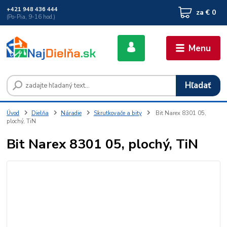
+421 948 436 444
za
€ 0
(Po-Pia, 9-16 hod.)
Menu
Hľadať
Úvod
Dielňa
Náradie
Skrutkovače a bity
Bit Narex 8301 05,
plochý, TiN
Bit Narex 8301 05, plochý, TiN