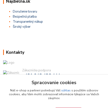
Najdielna.sk
Doručenie tovaru
Bezpečná platba
Transparentný nákup
Široký výber
Kontakty
Zákaznícka podpora
+421 948 436 444
(Po-Pia, 9-16 hod.)
Spracovanie cookies
info@najdielna.sk
Náš e-shop a partneri potrebujú Váš
súhlas
s použitím súborov
cookies, aby Vám mohli zobrazovať informácie týkajúce sa Vašich
záujmov.