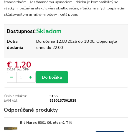
štandardnému šesťhrannému upínaciemu drieku je kompatibilný so
všetkými bežnými elektrickými skrutkovačmi, vŕtačkami s rýchloupínacím
skľučovadlom aj ručnými bitový...
celý popis
Skladom
Dostupnosť:
Doba
Doručenie 12.08.2026 do 18:00. Objednajte
dodania
dnes do 22:00
€ 1,20
€ 0,98
bez DPH
Do košíka
Číslo produktu:
3155
EAN kód:
8590137301528
Odporúčané produkty
Bit Narex 8301 06, plochý, TiN
Skladom