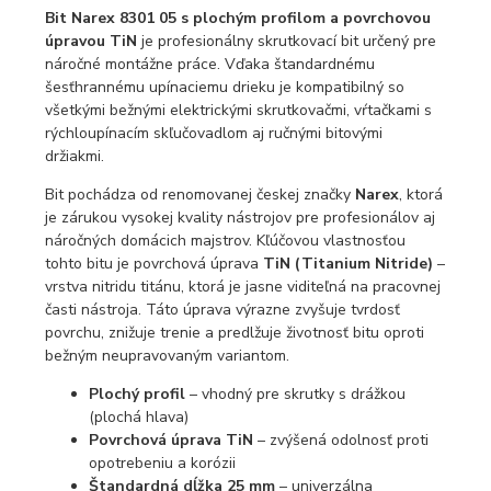
Bit Narex 8301 05 s plochým profilom a povrchovou
úpravou TiN
je profesionálny skrutkovací bit určený pre
náročné montážne práce. Vďaka štandardnému
šesťhrannému upínaciemu drieku je kompatibilný so
všetkými bežnými elektrickými skrutkovačmi, vŕtačkami s
rýchloupínacím skľučovadlom aj ručnými bitovými
držiakmi.
Bit pochádza od renomovanej českej značky
Narex
, ktorá
je zárukou vysokej kvality nástrojov pre profesionálov aj
náročných domácich majstrov. Kľúčovou vlastnosťou
tohto bitu je povrchová úprava
TiN (Titanium Nitride)
–
vrstva nitridu titánu, ktorá je jasne viditeľná na pracovnej
časti nástroja. Táto úprava výrazne zvyšuje tvrdosť
povrchu, znižuje trenie a predlžuje životnosť bitu oproti
bežným neupravovaným variantom.
Plochý profil
– vhodný pre skrutky s drážkou
(plochá hlava)
Povrchová úprava TiN
– zvýšená odolnosť proti
opotrebeniu a korózii
Štandardná dĺžka 25 mm
– univerzálna