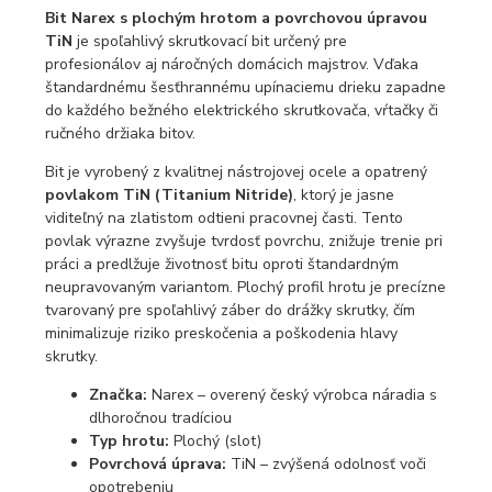
Bit Narex s plochým hrotom a povrchovou úpravou
TiN
je spoľahlivý skrutkovací bit určený pre
profesionálov aj náročných domácich majstrov. Vďaka
štandardnému šesťhrannému upínaciemu drieku zapadne
do každého bežného elektrického skrutkovača, vŕtačky či
ručného držiaka bitov.
Bit je vyrobený z kvalitnej nástrojovej ocele a opatrený
povlakom TiN (Titanium Nitride)
, ktorý je jasne
viditeľný na zlatistom odtieni pracovnej časti. Tento
povlak výrazne zvyšuje tvrdosť povrchu, znižuje trenie pri
práci a predlžuje životnosť bitu oproti štandardným
neupravovaným variantom. Plochý profil hrotu je precízne
tvarovaný pre spoľahlivý záber do drážky skrutky, čím
minimalizuje riziko preskočenia a poškodenia hlavy
skrutky.
Značka:
Narex – overený český výrobca náradia s
dlhoročnou tradíciou
Typ hrotu:
Plochý (slot)
Povrchová úprava:
TiN – zvýšená odolnosť voči
opotrebeniu