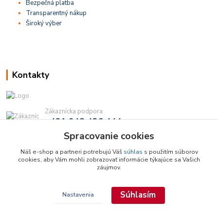
Bezpečná platba
Transparentný nákup
Široký výber
Kontakty
Zákaznícka podpora
+421 948 436 444
(Po-Pia, 9-16 hod.)
Spracovanie cookies
info@najdielna.sk
Náš e-shop a partneri potrebujú Váš
súhlas
s použitím súborov
cookies, aby Vám mohli zobrazovať informácie týkajúce sa Vašich
záujmov.
Súhlasím
Nastavenia