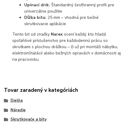
Upínací drik:
Štandardný šesťhranný profil pre
univerzálne použitie
Dĺžka bitu:
25 mm – vhodná pre bežné
skrutkovacie aplikácie
Tento bit od značky
Narex
ocení každý, kto hľadá
spoľahlivé príslušenstvo pre každodennú prácu so
skrutkami s plochou drážkou – či už pri montáži nábytku,
elektroinštalácií alebo bežných opravách v domácnosti aj
na pracovisku.
Tovar zaradený v kategóriách
Dielňa
Náradie
Skrutkovače a bity