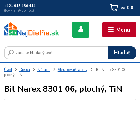
+421 948 436 444
za
€ 0
(Po-Pia, 9-16 hod.)
Menu
Hľadať
Úvod
Dielňa
Náradie
Skrutkovače a bity
Bit Narex 8301 06,
plochý, TiN
Bit Narex 8301 06, plochý, TiN