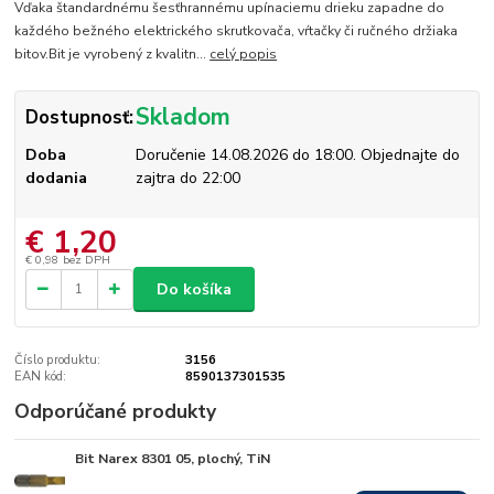
Vďaka štandardnému šesťhrannému upínaciemu drieku zapadne do
každého bežného elektrického skrutkovača, vŕtačky či ručného držiaka
bitov.Bit je vyrobený z kvalitn...
celý popis
Skladom
Dostupnosť:
Doba
Doručenie 14.08.2026 do 18:00. Objednajte do
dodania
zajtra do 22:00
€ 1,20
€ 0,98
bez DPH
Do košíka
Číslo produktu:
3156
EAN kód:
8590137301535
Odporúčané produkty
Bit Narex 8301 05, plochý, TiN
Skladom