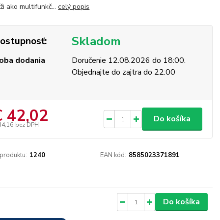
ži ako multifunkč...
celý popis
Skladom
ostupnosť:
oba dodania
Doručenie 12.08.2026 do 18:00.
Objednajte do zajtra do 22:00
€ 42,02
Do košíka
34,16
bez DPH
 produktu:
1240
EAN kód:
8585023371891
Do košíka
Skladom