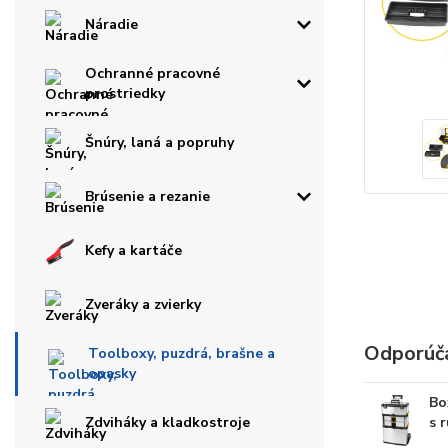
Náradie
Ochranné pracovné
prostriedky
Šnúry, laná a popruhy
Brúsenie a rezanie
Kefy a kartáče
Zveráky a zvierky
Odporúč
Toolboxy, puzdrá, brašne a
opasky
Bo
Zdviháky a kladkostroje
s 