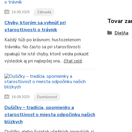
16.09.2025
Záhrada
Tovar za
Chyby, ktorým sa vyhnúť pri
starostlivosti o trávnik
Dielňa
Každý túži po krásnom, hustozelenom
trávniku. No často sa pri starostlivosti
opakujú tie isté chyby, ktoré vedia pokaziť
výsledok aj pri najlepšej sna...
čítať celé
16.09.2025
Domácnosť
Dušičky – tradícia, spomienky a
starostlivosť o miesta odpočinku našich
blízkych
Dušičky, alebo Sviatok všetkých zosnulých, si