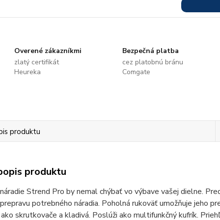
Overené zákazníkmi
Bezpečná platba
zlatý certifikát
cez platobnú bránu
Heureka
Comgate
pis produktu
popis produktu
náradie Strend Pro by nemal chýbať vo výbave vašej dielne. Pred
prepravu potrebného náradia. Poholná rukoväť umožňuje jeho pr
 ako skrutkovače a kladivá. Poslúži ako multifunkčný kufrík. Pri