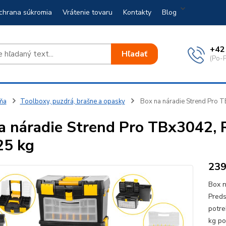
chrana súkromia
Vrátenie tovaru
Kontakty
Blog
+42
Hľadať
(Po-P
ňa
Toolboxy, puzdrá, brašne a opasky
Box na náradie Strend Pro TB
a náradie Strend Pro TBx3042, Ro
25 kg
23
Box n
Preds
potre
kg po