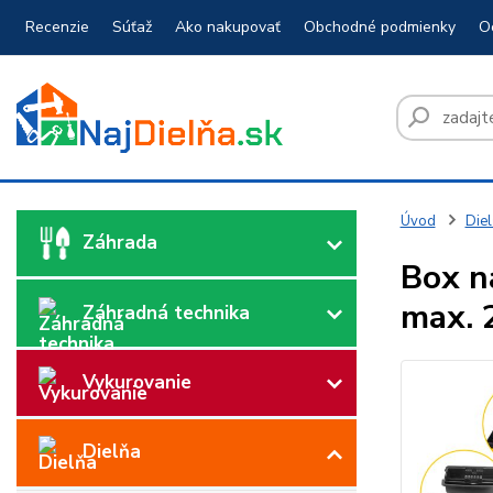
Recenzie
Súťaž
Ako nakupovať
Obchodné podmienky
O
Úvod
Diel
Záhrada
Box n
max. 
Záhradná technika
Vykurovanie
Dielňa