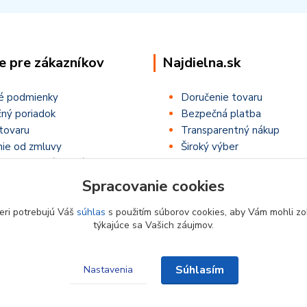
e pre zákazníkov
Najdielna.sk
é podmienky
Doručenie tovaru
ný poriadok
Bezpečná platba
tovaru
Transparentný nákup
ie od zmluvy
Široký výber
ťaže ,,Letná NajSúťaž,,
Spracovanie cookies
eri potrebujú Váš
súhlas
s použitím súborov cookies, aby Vám mohli zo
týkajúce sa Vašich záujmov.
Súhlasím
Nastavenia