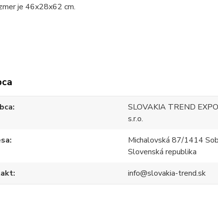
ozmer je 46x28x62 cm.
bca
bca
SLOVAKIA TREND EXPO
s.r.o.
esa
Michalovská 87/1414 Sob
Slovenská republika
akt
info@slovakia-trend.sk