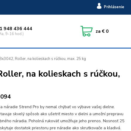
Prihlásenie
1 948 436 444
za
€ 0
ia, 9-16 hod.)
x3042, Roller, na kolieskach s rúčkou, max. 25 kg
ller, na kolieskach s rúčkou,
9094
a náradie Strend Pro by nemal chýbať vo výbave vašej dielne.
tavuje skvelý spôsob ako ušetriť miesto v dielni a umožní prepravu
bného náradia. Poholná rukoväť umožňuje jeho prenos. Nosnosť 25
skytuje dostatok priestoru pre náradie ako skrutkovače a kladivá.