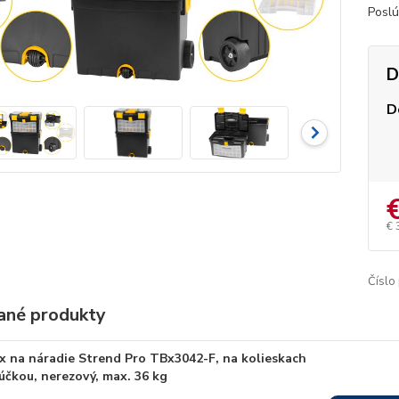
Poslú
D
D
€ 
Číslo
ané produkty
x na náradie Strend Pro TBx3042-F, na kolieskach
rúčkou, nerezový, max. 36 kg