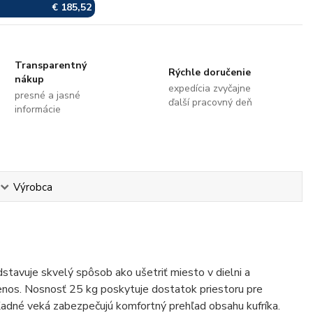
€ 185,52
Transparentný
Rýchle doručenie
nákup
expedícia zvyčajne
presné a jasné
ďalší pracovný deň
informácie
Výrobca
stavuje skvelý spôsob ako ušetriť miesto v dielni a
enos. Nosnosť 25 kg poskytuje dostatok priestoru pre
ehľadné veká zabezpečujú komfortný prehľad obsahu kufríka.