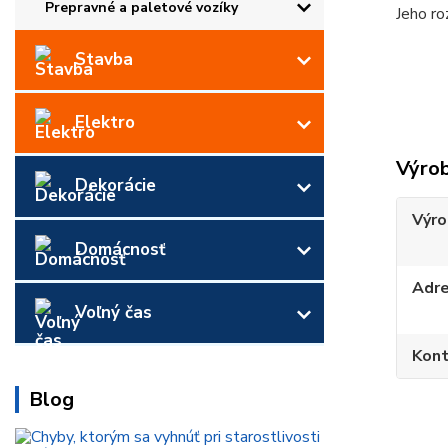
Prepravné a paletové vozíky
Jeho r
Stavba
Elektro
Výro
Dekorácie
Výro
Domácnosť
Adr
Voľný čas
Kont
Blog