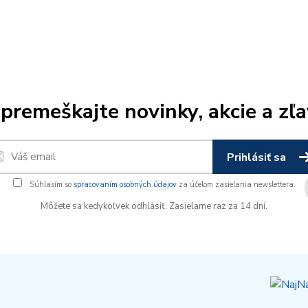
premeškajte novinky, akcie a zľa
Prihlásiť sa
Súhlasím so
spracovaním osobných údajov
za účelom zasielania newslettera.
Môžete sa kedykoľvek odhlásiť. Zasielame raz za 14 dní.