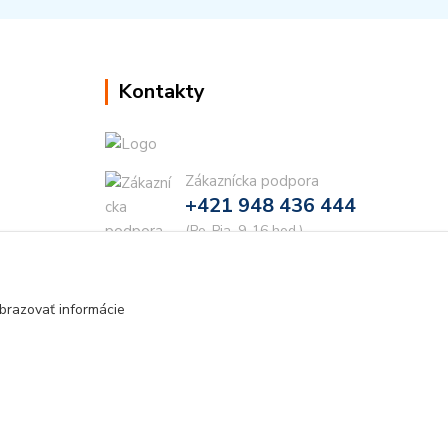
Kontakty
Zákaznícka podpora
+421 948 436 444
(Po-Pia, 9-16 hod.)
info@najdielna.sk
brazovať informácie