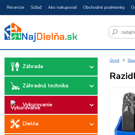
Recenzie
Súťaž
Ako nakupovať
Obchodné podmienky
O
Úvod
Sta
Záhrada
Razid
Záhradná technika
Vykurovanie
Dielňa