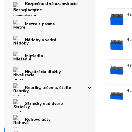
Bezpečnostné uzamykacie
prvky
Ra
Metre a pásma
Ra
Nádoby a vedrá
Miešadlá
Ra
Nivelizácia dlažby
Rebríky, lešenia, štafle
Ra
Striešky nad dvere
Rohové lišty