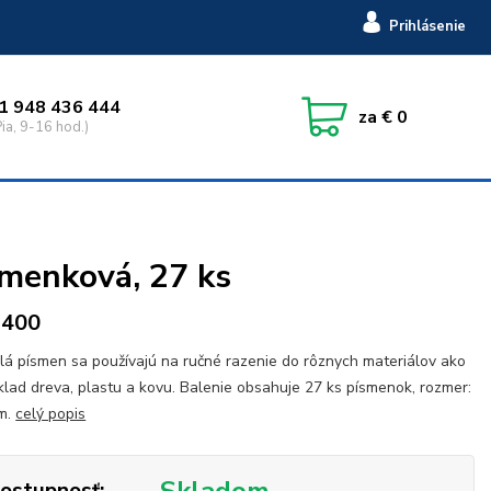
Prihlásenie
1 948 436 444
za
€ 0
ia, 9-16 hod.)
menková, 27 ks
2400
lá písmen sa používajú na ručné razenie do rôznych materiálov ako
klad dreva, plastu a kovu. Balenie obsahuje 27 ks písmenok, rozmer:
m.
celý popis