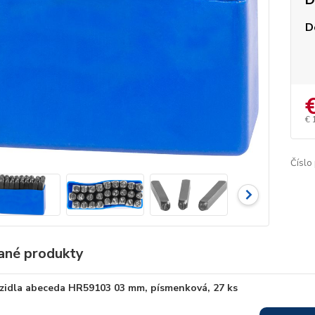
D
D
€ 
Číslo
ané produkty
zidla abeceda HR59103 03 mm, písmenková, 27 ks