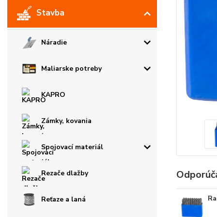
Stavba
Náradie
Maliarske potreby
KAPRO
Zámky, kovania
Spojovací materiál
Odporúč
Rezače dlažby
Ra
Reťaze a laná