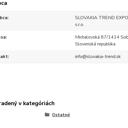
bca
bca
SLOVAKIA TREND EXPO
s.r.o.
esa
Michalovská 87/1414 Sob
Slovenská republika
akt
info@slovakia-trend.sk
radený v kategóriách
Ostatné