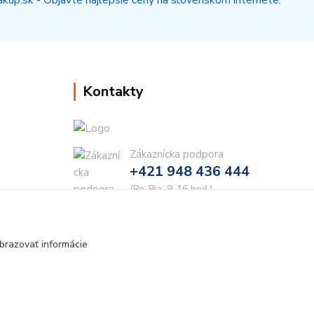
Kontakty
Zákaznícka podpora
+421 948 436 444
(Po-Pia, 9-16 hod.)
info@najdielna.sk
brazovať informácie