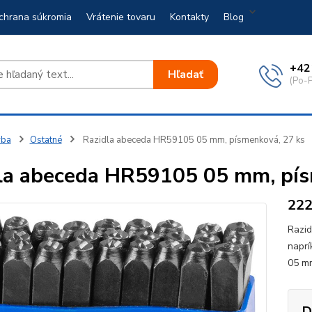
chrana súkromia
Vrátenie tovaru
Kontakty
Blog
+42
Hľadať
(Po-P
vba
Ostatné
Razidla abeceda HR59105 05 mm, písmenková, 27 ks
la abeceda HR59105 05 mm, pís
22
Razid
naprí
05 m