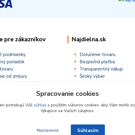
e pre zákazníkov
Najdielna.sk
é podmienky
Doručenie tovaru
ný poriadok
Bezpečná platba
tovaru
Transparentný nákup
ie od zmluvy
Široký výber
ťaže ,,Letná NajSúťaž,,
Spracovanie cookies
eri potrebujú Váš
súhlas
s použitím súborov cookies, aby Vám mohli zo
týkajúce sa Vašich záujmov.
Súhlasím
Nastavenia