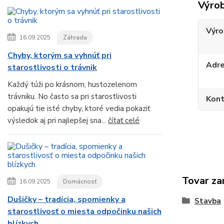
Výro
Výro
16.09.2025
Záhrada
Chyby, ktorým sa vyhnúť pri
Adr
starostlivosti o trávnik
Každý túži po krásnom, hustozelenom
trávniku. No často sa pri starostlivosti
Kont
opakujú tie isté chyby, ktoré vedia pokaziť
výsledok aj pri najlepšej sna...
čítať celé
Tovar za
16.09.2025
Domácnosť
Dušičky – tradícia, spomienky a
Stavba
starostlivosť o miesta odpočinku našich
blízkych