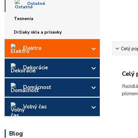
Ostatné
Tesnenia
Držiaky skla a prísavky
Elektro
Celý po
Dekorácie
Celý 
Razidlá
Domácnosť
písmen
Voľný čas
Blog