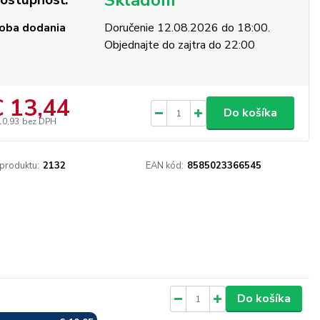
Skladom
ostupnosť:
oba dodania
Doručenie 12.08.2026 do 18:00.
Objednajte do zajtra do 22:00
€ 13,44
Do košíka
10,93
bez DPH
 produktu:
2132
EAN kód:
8585023366545
Skladom
Do košíka