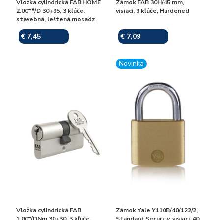
Vložka cylindrická FAB HOME
Zámok FAB 30H/45 mm,
2.00**/D 30+35, 3 kľúče,
visiaci, 3 kľúče, Hardened
stavebná, leštená mosadz
€ 7,45
€ 7,09
Skladom
Skladom
Novinka
Vložka cylindrická FAB
Zámok Yale Y110B/40/122/2,
1.00*/DNm 30+30, 3 kľúče,
Standard Security, visiaci, 40