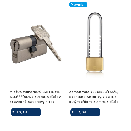
Novinka
Vložka cylindrická FAB HOME
Zámok Yale Y110B/50/155/1,
3.00***/BDNs 30+40, 5 kľúčov,
Standard Security, visiaci, s
stavebná, satenový nikel
dlhým tŕňom, 50 mm, 3 kľúče
€ 18,39
€ 17,84
Skladom
Skladom