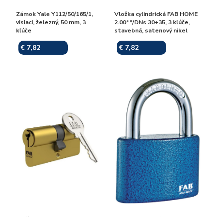
Zámok Yale Y112/50/165/1,
Vložka cylindrická FAB HOME
visiaci, železný, 50 mm, 3
2.00**/DNs 30+35, 3 kľúče,
kľúče
stavebná, satenový nikel
€ 7,82
€ 7,82
Skladom
Skladom