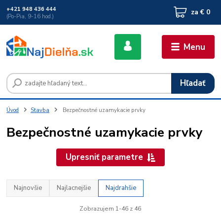
+421 948 436 444
za
€ 0
(Po-Pia, 9-16 hod.)
Menu
Hľadať
Úvod
Stavba
Bezpečnostné uzamykacie prvky
Bezpečnostné uzamykacie prvky
Upresniť parametre
Najnovšie
Najlacnejšie
Najdrahšie
Zobrazujem 1-46 z 46