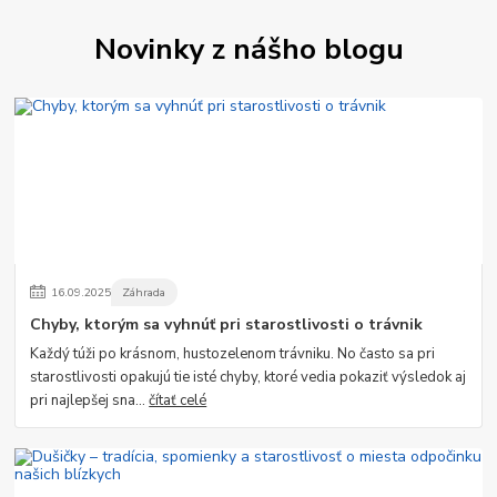
Novinky z nášho blogu
16
.
09
.
2025
Záhrada
Chyby, ktorým sa vyhnúť pri starostlivosti o trávnik
Každý túži po krásnom, hustozelenom trávniku. No často sa pri
starostlivosti opakujú tie isté chyby, ktoré vedia pokaziť výsledok aj
pri najlepšej sna...
čítať celé