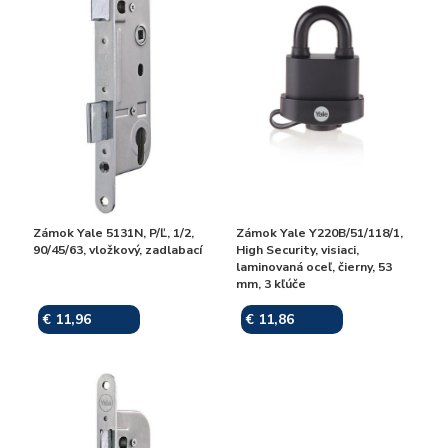
Zámok Yale 5131N, P/Ľ, 1/2,
Zámok Yale Y220B/51/118/1,
90/45/63, vložkový, zadlabací
High Security, visiaci,
laminovaná oceľ, čierny, 53
mm, 3 kľúče
€ 11,96
€ 11,86
Skladom
Skladom