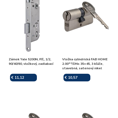
Zámok Yale 5200N, P/Ľ, 1/2,
Vložka cylindrická FAB HOME
90/40/60, vložkový, zadlabací
2.00**/DNs 35+45, 3 kľúče,
stavebná, satenový nikel
€ 11,12
€ 10,57
Skladom
Skladom