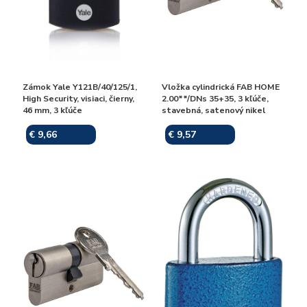
Zámok Yale Y121B/40/125/1,
Vložka cylindrická FAB HOME
High Security, visiaci, čierny,
2.00**/DNs 35+35, 3 kľúče,
46 mm, 3 kľúče
stavebná, satenový nikel
€ 9,66
€ 9,57
Skladom
Skladom