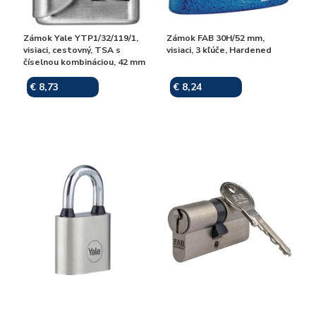
Zámok Yale YTP1/32/119/1,
Zámok FAB 30H/52 mm,
visiaci, cestovný, TSA s
visiaci, 3 kľúče, Hardened
číselnou kombináciou, 42 mm
€ 8,73
€ 8,24
Skladom
Skladom