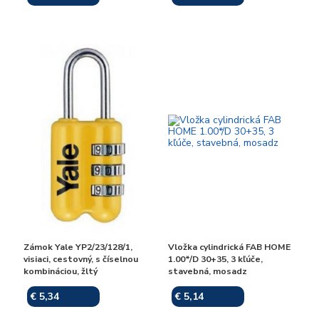
Zámok Yale YP2/23/128/1,
Vložka cylindrická FAB HOME
visiaci, cestovný, s číselnou
1.00*/D 30+35, 3 kľúče,
kombináciou, žltý
stavebná, mosadz
€ 5,34
€ 5,14
Skladom
Skladom