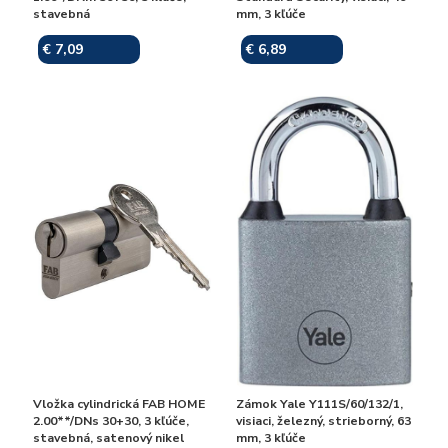
stavebná
mm, 3 kľúče
€ 7,09
€ 6,89
Skladom
Skladom
Vložka cylindrická FAB HOME
Zámok Yale Y111S/60/132/1,
2.00**/DNs 30+30, 3 kľúče,
visiaci, železný, strieborný, 63
stavebná, satenový nikel
mm, 3 kľúče