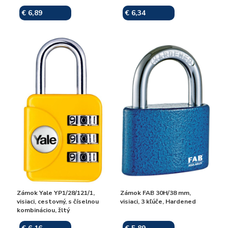
€ 6,89
€ 6,34
Skladom
Skladom
Zámok Yale YP1/28/121/1,
Zámok FAB 30H/38 mm,
visiaci, cestovný, s číselnou
visiaci, 3 kľúče, Hardened
kombináciou, žltý