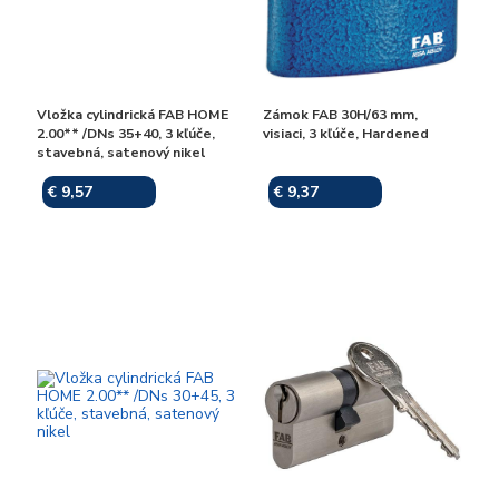
Vložka cylindrická FAB HOME
Zámok FAB 30H/63 mm,
2.00** /DNs 35+40, 3 kľúče,
visiaci, 3 kľúče, Hardened
stavebná, satenový nikel
€ 9,57
€ 9,37
Skladom
Skladom