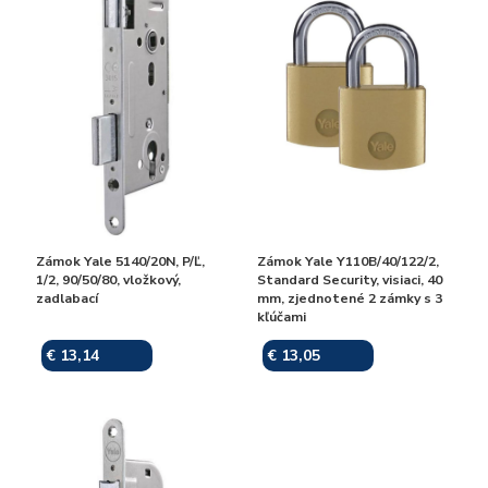
Zámok Yale 5140/20N, P/Ľ,
Zámok Yale Y110B/40/122/2,
1/2, 90/50/80, vložkový,
Standard Security, visiaci, 40
zadlabací
mm, zjednotené 2 zámky s 3
kľúčami
€ 13,14
€ 13,05
Skladom
Skladom