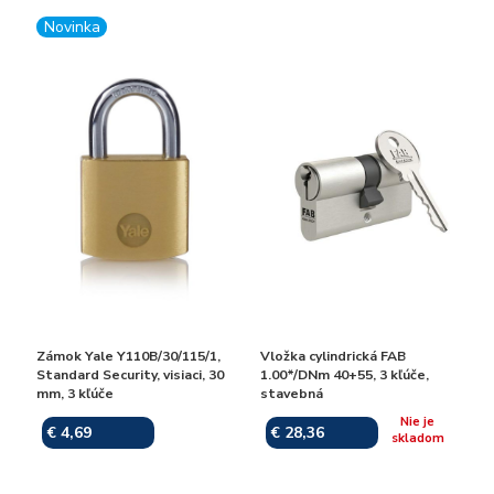
Novinka
Zámok Yale Y110B/30/115/1,
Vložka cylindrická FAB
Standard Security, visiaci, 30
1.00*/DNm 40+55, 3 kľúče,
mm, 3 kľúče
stavebná
Nie je
€ 4,69
€ 28,36
Skladom
skladom