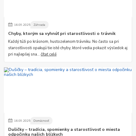
16
.
09
.
2025
Záhrada
Chyby, ktorým sa vyhnúť pri starostlivosti o trávnik
Každý túži po krásnom, hustozelenom trávniku. No často sa pri
starostlivosti opakujú tie isté chyby, ktoré vedia pokaziť výsledok aj
pri najlepšej sna...
čítať celé
16
.
09
.
2025
Domácnosť
Dušičky – tradícia, spomienky a starostlivosť o miesta
odpočinku našich blízkych