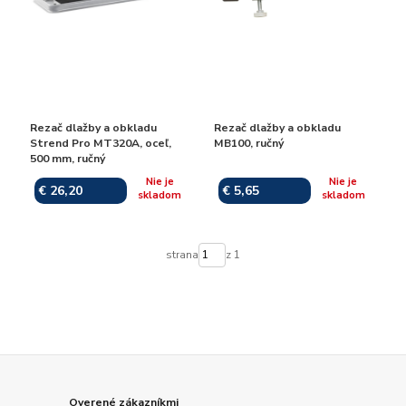
Rezač dlažby a obkladu
Rezač dlažby a obkladu
Strend Pro MT320A, oceľ,
MB100, ručný
500 mm, ručný
Nie je
Nie je
€ 26,20
€ 5,65
skladom
skladom
strana
z 1
Overené zákazníkmi