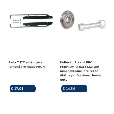
Sada TT™ rozširujúce
Koliesko Strend PRO
ramená pre rezač PROFI
PREMIUM WB218 (22x6x6
mm) náhradné, pre rezač
dlažby, professional, heavy
duty
€ 17,04
€ 14,34
Skladom
Skladom