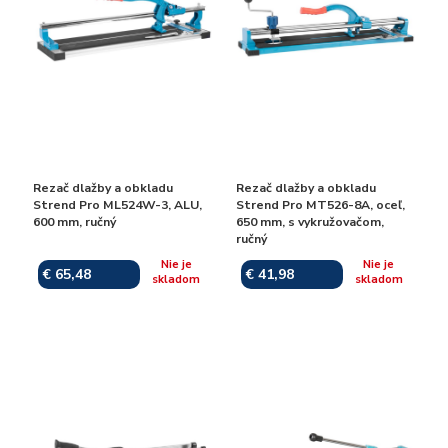
Rezač dlažby a obkladu
Rezač dlažby a obkladu
Strend Pro ML524W-3, ALU,
Strend Pro MT526-8A, oceľ,
600 mm, ručný
650 mm, s vykružovačom,
ručný
Nie je
Nie je
€ 65,48
€ 41,98
skladom
skladom