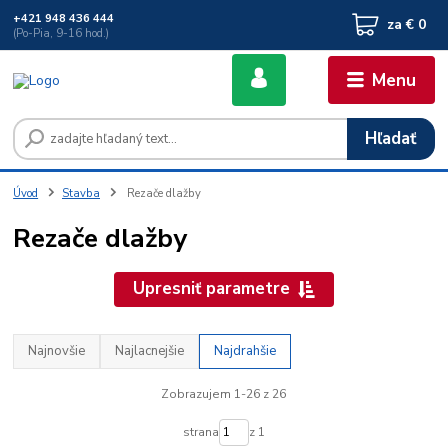
+421 948 436 444
za
€ 0
(Po-Pia, 9-16 hod.)
Menu
Hľadať
Úvod
Stavba
Rezače dlažby
Rezače dlažby
Upresniť parametre
Najnovšie
Najlacnejšie
Najdrahšie
Zobrazujem 1-26 z 26
strana
z 1