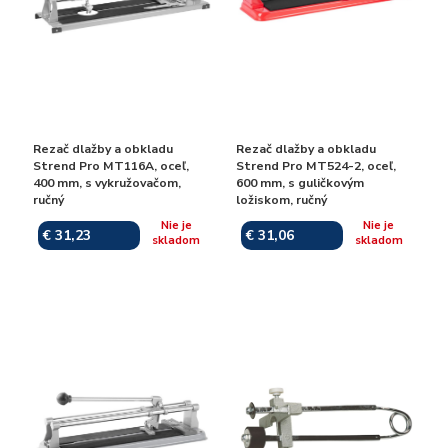
Rezač dlažby a obkladu
Rezač dlažby a obkladu
Strend Pro MT116A, oceľ,
Strend Pro MT524-2, oceľ,
400 mm, s vykružovačom,
600 mm, s guličkovým
ručný
ložiskom, ručný
Nie je
Nie je
€ 31,23
€ 31,06
skladom
skladom