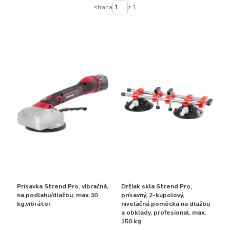
strana
z 1
Prísavka Strend Pro, vibračná,
Držiak skla Strend Pro,
na podlahu/dlažbu, max.30
prísavný, 2-kupolový,
kg,vibrátor
nivelačná pomôcka na dlažbu
a obklady, profesional, max.
150 kg