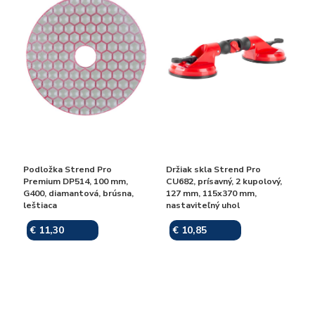
Podložka Strend Pro
Držiak skla Strend Pro
Premium DP514, 100 mm,
CU682, prísavný, 2 kupolový,
G400, diamantová, brúsna,
127 mm, 115x370 mm,
leštiaca
nastaviteľný uhol
€ 11,30
€ 10,85
Skladom
Skladom