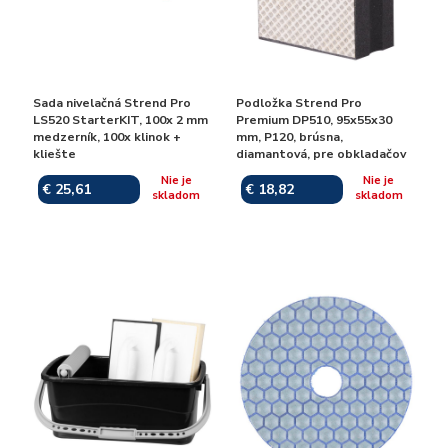
Sada nivelačná Strend Pro
Podložka Strend Pro
LS520 StarterKIT, 100x 2 mm
Premium DP510, 95x55x30
medzerník, 100x klinok +
mm, P120, brúsna,
kliešte
diamantová, pre obkladačov
Nie je
Nie je
€ 25,61
€ 18,82
skladom
skladom