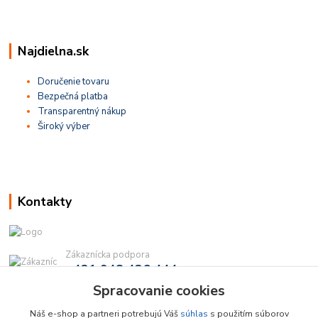
Najdielna.sk
Doručenie tovaru
Bezpečná platba
Transparentný nákup
Široký výber
Kontakty
Zákaznícka podpora
+421 948 436 444
(Po-Pia, 9-16 hod.)
Spracovanie cookies
info@najdielna.sk
Náš e-shop a partneri potrebujú Váš
súhlas
s použitím súborov