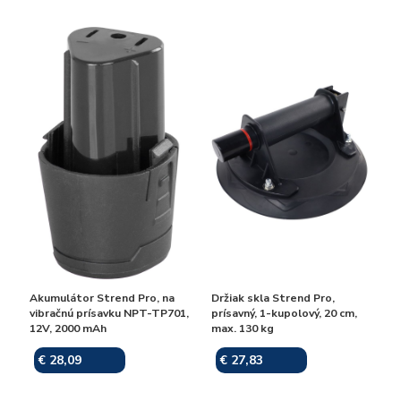
Akumulátor Strend Pro, na
Držiak skla Strend Pro,
vibračnú prísavku NPT-TP701,
prísavný, 1-kupolový, 20 cm,
12V, 2000 mAh
max. 130 kg
€ 28,09
€ 27,83
Skladom
Skladom