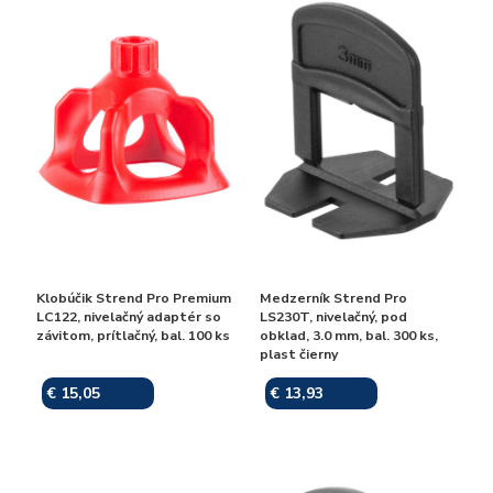
Klobúčik Strend Pro Premium
Medzerník Strend Pro
LC122, nivelačný adaptér so
LS230T, nivelačný, pod
závitom, prítlačný, bal. 100 ks
obklad, 3.0 mm, bal. 300 ks,
plast čierny
€ 15,05
€ 13,93
Skladom
Skladom