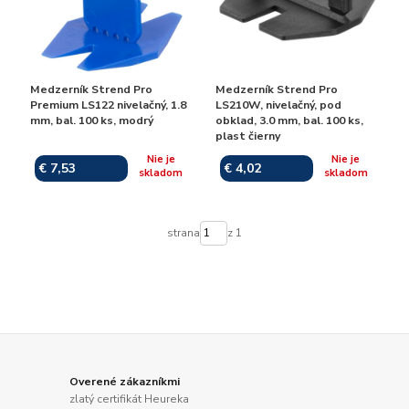
Medzerník Strend Pro
Medzerník Strend Pro
Premium LS122 nivelačný, 1.8
LS210W, nivelačný, pod
mm, bal. 100 ks, modrý
obklad, 3.0 mm, bal. 100 ks,
plast čierny
Nie je
Nie je
€ 7,53
€ 4,02
skladom
skladom
strana
z 1
Overené zákazníkmi
zlatý certifikát Heureka