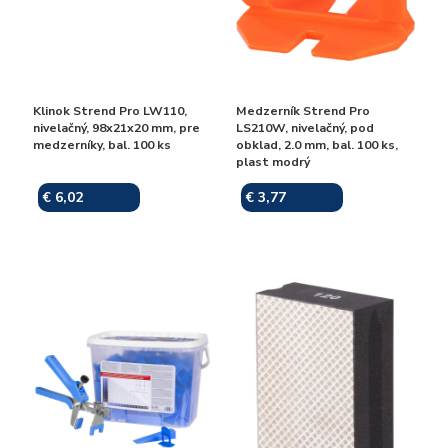
Klinok Strend Pro LW110,
Medzerník Strend Pro
nivelačný, 98x21x20 mm, pre
LS210W, nivelačný, pod
medzerníky, bal. 100 ks
obklad, 2.0 mm, bal. 100 ks,
plast modrý
€ 6,02
€ 3,77
Skladom
Skladom