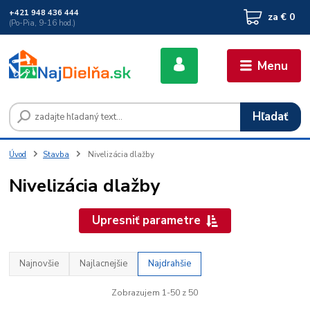
+421 948 436 444
za
€ 0
(Po-Pia, 9-16 hod.)
Menu
Hľadať
Úvod
Stavba
Nivelizácia dlažby
Nivelizácia dlažby
Upresniť parametre
Najnovšie
Najlacnejšie
Najdrahšie
Zobrazujem 1-50 z 50