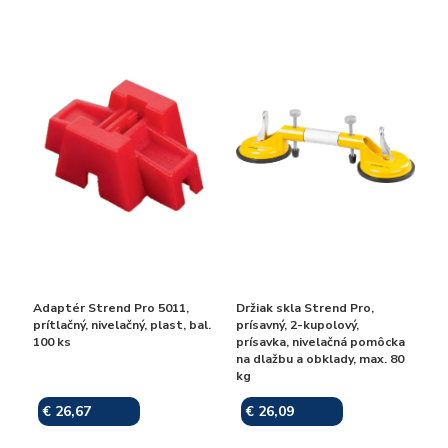
Adaptér Strend Pro 5011,
Držiak skla Strend Pro,
prítlačný, nivelačný, plast, bal.
prísavný, 2-kupolový,
100 ks
prísavka, nivelačná pomôcka
na dlažbu a obklady, max. 80
kg
€ 26,67
€ 26,09
Skladom
Skladom