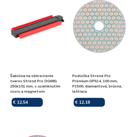
Šablóna na obkreslenie
Podložka Strend Pro
tvarov Strend Pro DG680,
Premium DP514, 100 mm,
250x101 mm, s uzamknutím
P1500, diamantová, brúsna,
vzoru a magnetom
leštiaca
€ 12,54
€ 12,18
Skladom
Skladom