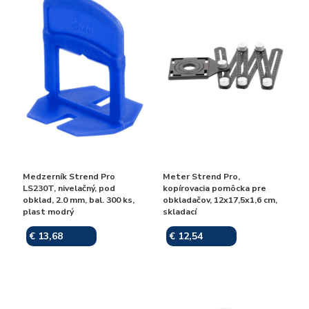
Medzerník Strend Pro
Meter Strend Pro,
LS230T, nivelačný, pod
kopírovacia pomôcka pre
obklad, 2.0 mm, bal. 300 ks,
obkladačov, 12x17,5x1,6 cm,
plast modrý
skladací
€ 13,68
€ 12,54
Skladom
Skladom