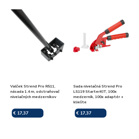
Valček Strend Pro R511,
Sada nivelačná Strend Pro
násada 1.4 m, odstraňovač
LS119 StarterKIT, 100x
nivelačných medzerníkov
medzerník, 100x adaptér +
kliešte
€ 17,37
€ 17,37
Skladom
Skladom