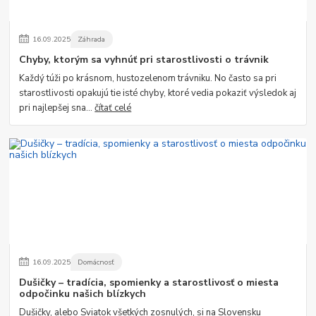
16
.
09
.
2025
Záhrada
Chyby, ktorým sa vyhnúť pri starostlivosti o trávnik
Každý túži po krásnom, hustozelenom trávniku. No často sa pri
starostlivosti opakujú tie isté chyby, ktoré vedia pokaziť výsledok aj
pri najlepšej sna...
čítať celé
16
.
09
.
2025
Domácnosť
Dušičky – tradícia, spomienky a starostlivosť o miesta
odpočinku našich blízkych
Dušičky, alebo Sviatok všetkých zosnulých, si na Slovensku