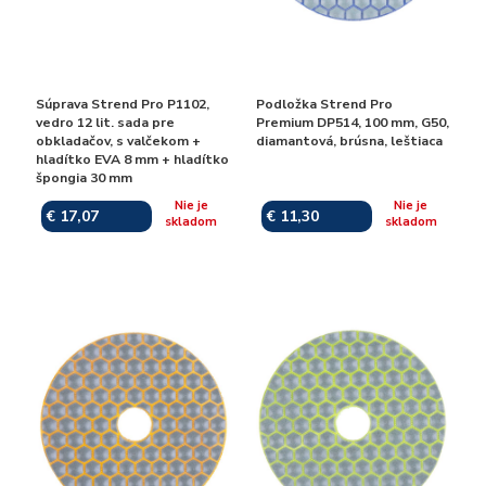
Súprava Strend Pro P1102,
Podložka Strend Pro
vedro 12 lit. sada pre
Premium DP514, 100 mm, G50,
obkladačov, s valčekom +
diamantová, brúsna, leštiaca
hladítko EVA 8 mm + hladítko
špongia 30 mm
Nie je
Nie je
€ 17,07
€ 11,30
skladom
skladom