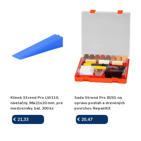
Klinok Strend Pro LW110,
Sada Strend Pro 8150, na
nivelačný, 98x21x20 mm, pre
opravu podláh a drevených
medzerníky, bal. 300 ks
povrchov, RepairKit
€ 21,33
€ 20,47
Skladom
Skladom