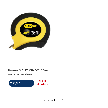
Pásmo GIANT CR-002, 20 m,
meracie, oceľové
Nie je
€ 8,97
skladom
strana
z 1