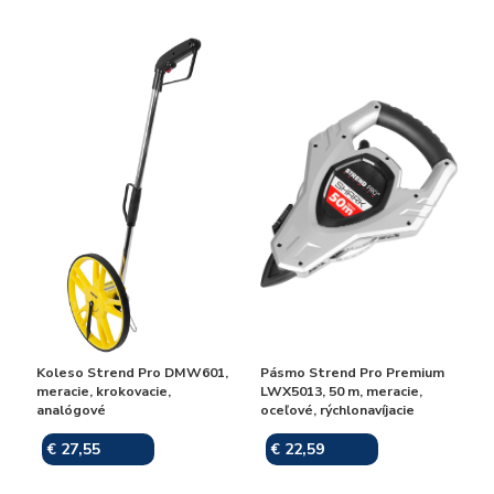
Koleso Strend Pro DMW601,
Pásmo Strend Pro Premium
meracie, krokovacie,
LWX5013, 50 m, meracie,
analógové
oceľové, rýchlonavíjacie
€ 27,55
€ 22,59
Skladom
Skladom