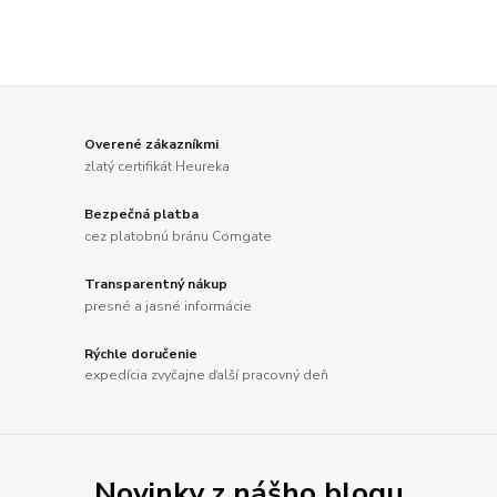
Overené zákazníkmi
zlatý certifikát Heureka
Bezpečná platba
cez platobnú bránu Comgate
Transparentný nákup
presné a jasné informácie
Rýchle doručenie
expedícia zvyčajne ďalší pracovný deň
Novinky z nášho blogu