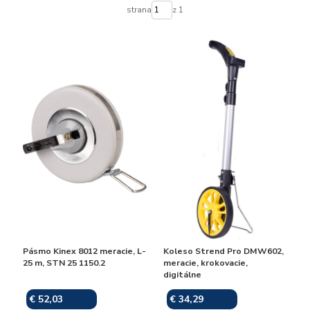
strana
z 1
Pásmo Kinex 8012 meracie, L-
Koleso Strend Pro DMW602,
25 m, STN 25 1150.2
meracie, krokovacie,
digitálne
€ 52,03
€ 34,29
Skladom
Skladom