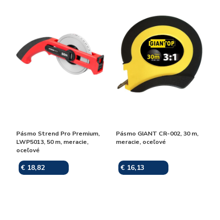
Pásmo Strend Pro Premium,
Pásmo GIANT CR-002, 30 m,
LWP5013, 50 m, meracie,
meracie, oceľové
oceľové
€ 18,82
€ 16,13
Skladom
Skladom