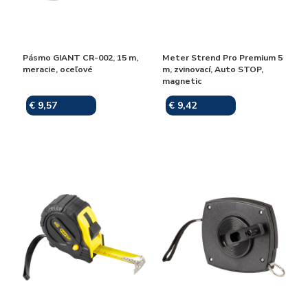
Pásmo GIANT CR-002, 15 m,
Meter Strend Pro Premium 5
meracie, oceľové
m, zvinovací, Auto STOP,
magnetic
€ 9,57
€ 9,42
Skladom
Skladom