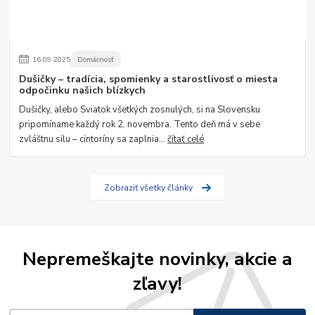
16
.
09
.
2025
Domácnosť
Dušičky – tradícia, spomienky a starostlivosť o miesta
odpočinku našich blízkych
Dušičky, alebo Sviatok všetkých zosnulých, si na Slovensku
pripomíname každý rok 2. novembra. Tento deň má v sebe
zvláštnu silu – cintoríny sa zaplnia...
čítať celé
Zobraziť všetky články
Nepremeškajte novinky, akcie a
zľavy!