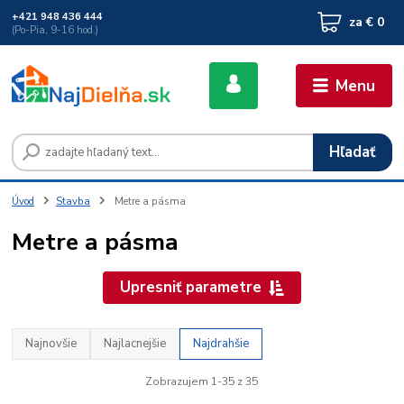
+421 948 436 444
za
€ 0
(Po-Pia, 9-16 hod.)
Menu
Hľadať
Úvod
Stavba
Metre a pásma
Metre a pásma
Upresniť parametre
Najnovšie
Najlacnejšie
Najdrahšie
Zobrazujem 1-35 z 35