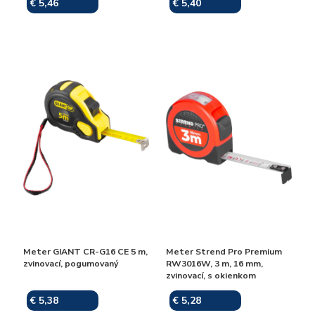
€ 5,46
€ 5,40
Skladom
Skladom
Meter GIANT CR-G16 CE 5 m,
Meter Strend Pro Premium
zvinovací, pogumovaný
RW3016W, 3 m, 16 mm,
zvinovací, s okienkom
€ 5,38
€ 5,28
Skladom
Skladom