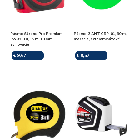
Pásmo Strend Pro Premium
Pásmo GIANT CRP-01, 30 m,
LWR1510, 15 m, 10 mm,
meracie, sklolaminátové
zvinovacie
€ 9,67
€ 9,57
Skladom
Skladom