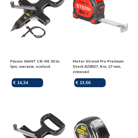
Pásmo GIANT CR-J01 30 m,
Meter Strend Pro Premium
špic, meracie, oceľové
Sterk RZ8027, 8 m, 27 mm,
zvinovací
€ 14,34
€ 13,56
Skladom
Skladom