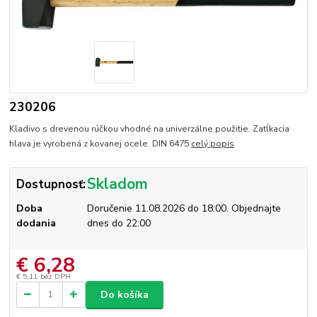
230206
Kladivo s drevenou rúčkou vhodné na univerzálne použitie. Zatĺkacia
hlava je vyrobená z kovanej ocele. DIN 6475
celý popis
Skladom
Dostupnosť:
Doba
Doručenie 11.08.2026 do 18:00. Objednajte
dodania
dnes do 22:00
€ 6,28
€ 5,11
bez DPH
Do košíka