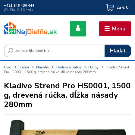
+421 948 436 444
za
€ 0
(Po-Pia, 9-16 hod.)
Menu
Hľadať
Úvod
Dielňa
Náradie
Kladivá a palice
Hobby
Kladivo Strend
Pro HS0001, 1500 g, drevená rúčka, dĺžka násady 280mm
Kladivo Strend Pro HS0001, 1500
g, drevená rúčka, dĺžka násady
280mm