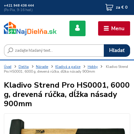
+421 948 436 444
za
€ 0
(Po-Pia, 9-16 hod.)
Menu
Hľadať
Úvod
Dielňa
Náradie
Kladivá a palice
Hobby
Kladivo Strend
Pro HS0001, 6000 g, drevená rúčka, dĺžka násady 900mm
Kladivo Strend Pro HS0001, 6000
g, drevená rúčka, dĺžka násady
900mm