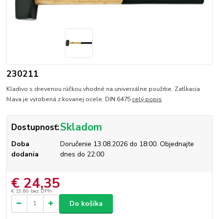
230211
Kladivo s drevenou rúčkou vhodné na univerzálne použitie. Zatĺkacia
hlava je vyrobená z kovanej ocele. DIN 6475
celý popis
Skladom
Dostupnosť:
Doba
Doručenie 13.08.2026 do 18:00. Objednajte
dodania
dnes do 22:00
€ 24,35
€ 19,80
bez DPH
Do košíka